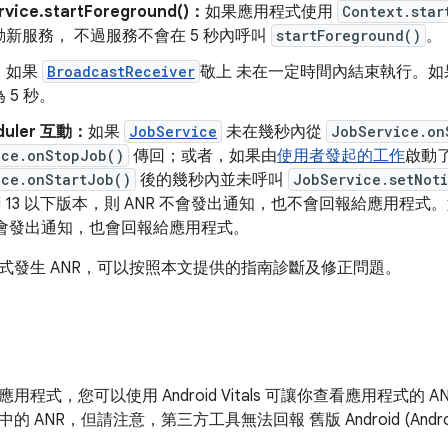
vice.startForeground()：
如果應用程式使用
Context.star
新服務， 不過服務不會在 5 秒內呼叫
startForeground()
。
：
如果
BroadcastReceiver
敬上 未在一定時間內結束執行。
 5 秒。
duler 互動：
如果
JobService
未在幾秒內從
JobService.on
ice.onStopJob()
傳回；或者，如果由
使用者發起的工作
啟動
ice.onStartJob()
後的幾秒內並未呼叫
JobService.setNoti
oid 13 以下版本，則 ANR 不會發出通知，也不會回報給應用程式。如果
 會發出通知，也會回報給應用程式。
式發生 ANR，可以按照本文提供的指南診斷及修正問題。
用程式，您可以使用 Android Vitals 可讓你查看應用程式的 
 ANR，但請注意，第三方工具無法回報 舊版 Android (Android 