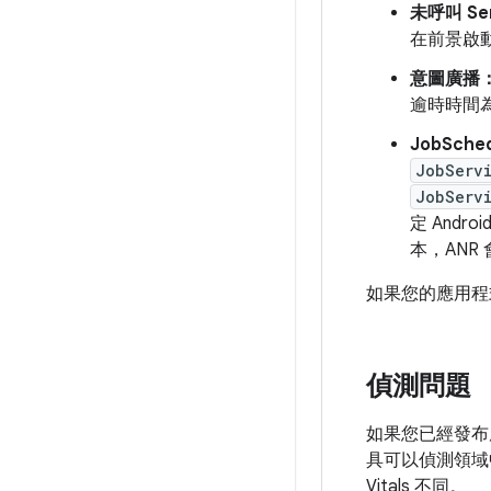
未呼叫 Ser
在前景啟動
意圖廣播
逾時時間為
JobSche
JobServ
JobServ
定 Andr
本，ANR
如果您的應用程
偵測問題
如果您已經發布應
具可以偵測領域中的
Vitals 不同。