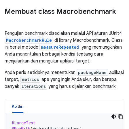
Membuat class Macrobenchmark
Pengujian benchmark disediakan melalui API aturan JUnit4
MacrobenchmarkRule
di library Macrobenchmark. Class
ini berisi metode
measureRepeated
yang memungkinkan
Anda menentukan berbagai kondisi tentang cara
menjalankan dan mengukur aplikasi target.
Anda perlu setidaknya menentukan
packageName
aplikasi
target,
metrics
apa yang ingin Anda ukur, dan berapa
banyak
iterations
yang harus dijalankan benchmark.
Kotlin
@LargeTest
@RunWith
(
AndroidJUnit4
::
class
)