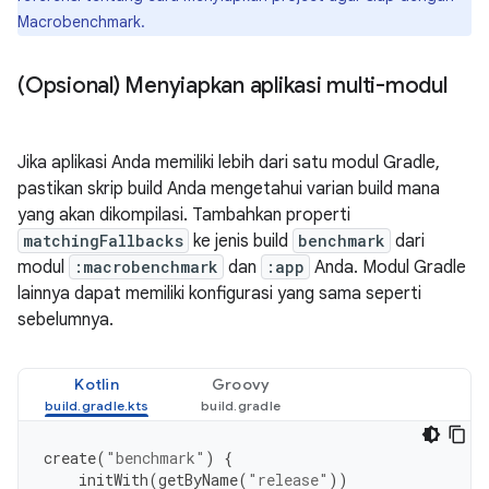
Macrobenchmark.
(Opsional) Menyiapkan aplikasi multi-modul
Jika aplikasi Anda memiliki lebih dari satu modul Gradle,
pastikan skrip build Anda mengetahui varian build mana
yang akan dikompilasi. Tambahkan properti
matchingFallbacks
ke jenis build
benchmark
dari
modul
:macrobenchmark
dan
:app
Anda. Modul Gradle
lainnya dapat memiliki konfigurasi yang sama seperti
sebelumnya.
Kotlin
Groovy
create
(
"benchmark"
)
{
initWith
(
getByName
(
"release"
))