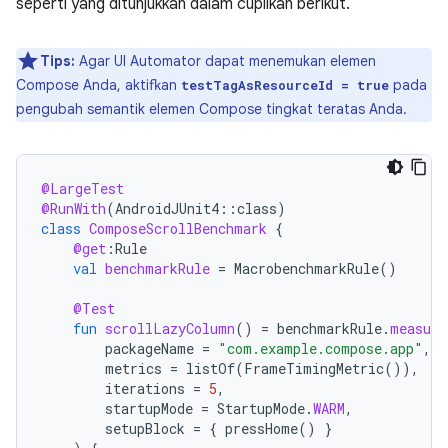
seperti yang ditunjukkan dalam cuplikan berikut.
Tips:
Agar UI Automator dapat menemukan elemen
Compose Anda, aktifkan
pada
testTagAsResourceId = true
pengubah semantik elemen Compose tingkat teratas Anda.
@LargeTest
@RunWith
(
AndroidJUnit4
::
class
)
class
ComposeScrollBenchmark
{
@get
:
Rule
val
benchmarkRule
=
MacrobenchmarkRule
()
@Test
fun
scrollLazyColumn
()
=
benchmarkRule
.
measure
packageName
=
"com.example.compose.app"
,
metrics
=
listOf
(
FrameTimingMetric
()),
iterations
=
5
,
startupMode
=
StartupMode
.
WARM
,
setupBlock
=
{
pressHome
()
}