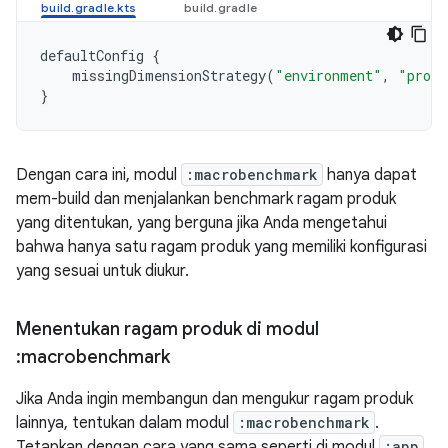
defaultConfig
{
missingDimensionStrategy
(
"environment"
,
"produ
}
Dengan cara ini, modul
:macrobenchmark
hanya dapat
mem-build dan menjalankan benchmark ragam produk
yang ditentukan, yang berguna jika Anda mengetahui
bahwa hanya satu ragam produk yang memiliki konfigurasi
yang sesuai untuk diukur.
Menentukan ragam produk di modul
:macrobenchmark
Jika Anda ingin membangun dan mengukur ragam produk
lainnya, tentukan dalam modul
:macrobenchmark
.
Tetapkan dengan cara yang sama seperti di modul
:app
,