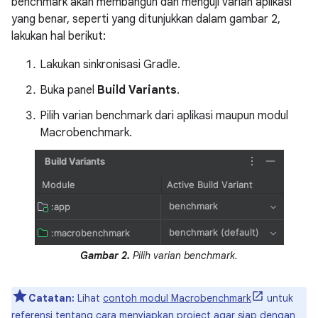
benchmark akan membangun dan menguji varian aplikasi
yang benar, seperti yang ditunjukkan dalam gambar 2,
lakukan hal berikut:
Lakukan sinkronisasi Gradle.
Buka panel
Build Variants
.
Pilih varian benchmark dari aplikasi maupun modul
Macrobenchmark.
Gambar 2.
Pilih varian benchmark.
Catatan:
Lihat
contoh modul Macrobenchmark
untuk
referensi tentang cara menyiapkan project agar siap dengan