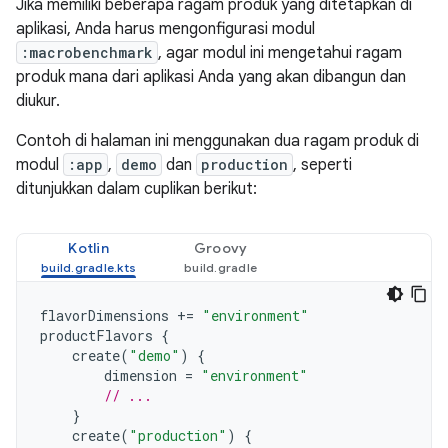
Jika memiliki beberapa ragam produk yang ditetapkan di
aplikasi, Anda harus mengonfigurasi modul
:macrobenchmark
, agar modul ini mengetahui ragam
produk mana dari aplikasi Anda yang akan dibangun dan
diukur.
Contoh di halaman ini menggunakan dua ragam produk di
modul
:app
,
demo
dan
production
, seperti
ditunjukkan dalam cuplikan berikut:
Kotlin
Groovy
flavorDimensions
+=
"environment"
productFlavors
{
create
(
"demo"
)
{
dimension
=
"environment"
// ...
}
create
(
"production"
)
{