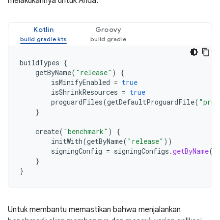
melakukannya untuk Anda:
Kotlin
Groovy
buildTypes
{
getByName
(
"release"
)
{
isMinifyEnabled
=
true
isShrinkResources
=
true
proguardFiles
(
getDefaultProguardFile
(
"prog
}
create
(
"benchmark"
)
{
initWith
(
getByName
(
"release"
))
signingConfig
=
signingConfigs
.
getByName
(
"
}
}
Untuk membantu memastikan bahwa menjalankan