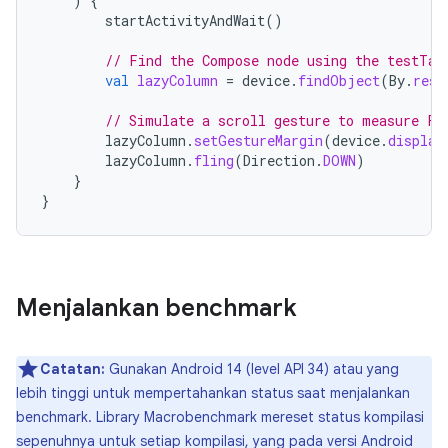
)
{
startActivityAndWait
()
// Find the Compose node using the testTag
val
lazyColumn
=
device
.
findObject
(
By
.
res
(
// Simulate a scroll gesture to measure Fr
lazyColumn
.
setGestureMargin
(
device
.
display
lazyColumn
.
fling
(
Direction
.
DOWN
)
}
}
Menjalankan benchmark
Catatan:
Gunakan Android 14 (level API 34) atau yang
lebih tinggi untuk mempertahankan status saat menjalankan
benchmark. Library Macrobenchmark mereset status kompilasi
sepenuhnya untuk setiap kompilasi, yang pada versi Android