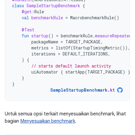
class
SampleStartupBenchmark
{
@get
:
Rule
val
benchmarkRule
=
MacrobenchmarkRule
()
@Test
fun
startup
()
=
benchmarkRule
.
measureRepeated
(
packageName
=
TARGET_PACKAGE
,
metrics
=
listOf
(
StartupTimingMetric
()),
iterations
=
DEFAULT_ITERATIONS
,
)
{
// starts default launch activity
uiAutomator
{
startApp
(
TARGET_PACKAGE
)
}
}
}
SampleStartupBenchmark
.
kt
Untuk semua opsi terkait menyesuaikan benchmark, lihat
bagian
Menyesuaikan benchmark
.