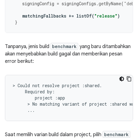
signingConfig
=
signingConfigs
.
getByName
(
"debu
matchingFallbacks
+=
listOf
(
"release"
)
}
Tanpanya, jenis build
benchmark
yang baru ditambahkan
akan menyebabkan build gagal dan memberikan pesan
error berikut:
> Could not resolve project :shared.

     Required by:

         project :app

      > No matching variant of project :shared was 
Saat memilih varian build dalam project, pilih
benchmark