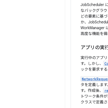
JobSchedu
なバックグラウン
どの要素に基づ
か、JobSched
WorkMana
高度な機能を備
アプリの実
実行中のアプリ
す。しかし、
C
ックを要求する
NetworkReque
タを定義します
す。作成後、
r
トワーク条件が
クラスで定義