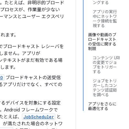
す。たとえば、非明示的ブロード
ングする
 プロセスが、作業量が少ない
アプリの実行
ーマンスとユーザー エクスペリ
中にネットワ
ーク接続を監
視する
用されます。
画像や動画のブ
ロードキャスト
の受信に関する
ェストでブロードキャスト レシーバを
制限
しません。アプリが
コンテンツ URI
ンテキストがまだ有効である場
の変更でジョ
します。
ブをトリガー
する
EO
ブロードキャストの送受信
ジョブをトリ
象とするアプリだけでなく、すべての
ガーしたコン
テンツ認証局
を調べる
搭載するデバイスを対象にする設定
アプリをさらに
最適化する
droid フレームワークで
たとえば、
JobScheduler
と
）が満たされた場合のネットワ