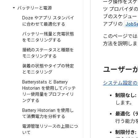
ーク操作をスケ
バッテリーと電源
ツ プロバイダ
ブのスケジュー
Doze やアプリ スタンバイ
アプリの
JobS
に合わせて最適化する
バッテリー残量と充電状態
このページでは
をモニタリングする
方法を説明しま
接続のステータスと種類を
モニタリングする
装着の状態やタイプの特定
ユーザー
とモニタリング
Batterystats と Battery
システム設定の 
Historian を使用してバッテ
リー使用量をプロファイリ
制限なし:
ングする
します。
Battery Historian を使用し
最適化（
て消費電力を分析する
行う能力
電源管理リソースの上限につ
制限付き:
いて