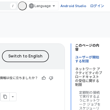
/
Android Studio
ログイン
このページの内
容
ユーザーが開始
する制限
ネットワーク ア
クティビティのブ
ロードキャスト
情報は役に立ちましたか？
の受信に関する
制限
定額制の接続
で実行するよ
うにネットワ
ーク ジョブを
スケジューリ