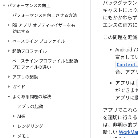
バックグラウン
パフォーマンスの向上
キャストにより
パフォーマンスを向上させる方法
にもかかわらず
エンスの両方に
R8 アプリ オプティマイザーを有
効にする
この問題を軽減す
ベースライン プロファイル
Andro
起動プロファイル
宣言して
ベースライン プロファイルと起動
Context.
プロファイルの違い
合、アプ
アプリの起動
アプリは
ガイド
ができませ
よくある問題の解決
アプリに
アプリの起動
アプリでこれらの
ANR
を適切に行える
は、非明示的ブ
レンダリング
新しい
WorkMa
メモリ