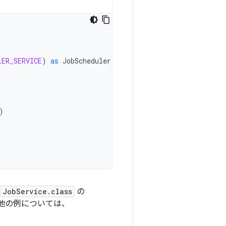
LER_SERVICE
)
as
JobScheduler
)
JobService.class
の
他の例については、