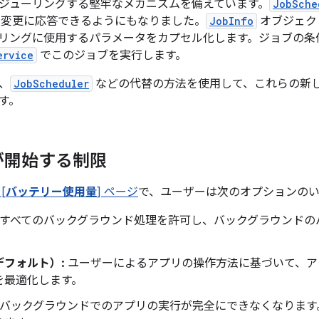
ジューリングする堅牢なメカニズムを備えています。
JobSche
の変更に応答できるようにもなりました。
JobInfo
オブジェク
リングに使用するパラメータをカプセル化します。ジョブの条
ervice
でこのジョブを実行します。
、
JobScheduler
などの代替の方法を使用して、これらの新
す。
が開始する制限
[
バッテリー使用量
] ページ
で、ユーザーは次のオプションの
すべてのバックグラウンド処理を許可し、バックグラウンドの
デフォルト）:
ユーザーによるアプリの操作方法に基づいて、ア
を最適化します。
バックグラウンドでのアプリの実行が完全にできなくなります