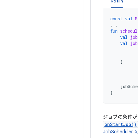
Kotlin
const
val
M
...
fun
schedul
val
job
val
job
)
jobSche
}
ジョブの条件が
onStartJob()
JobSchedul