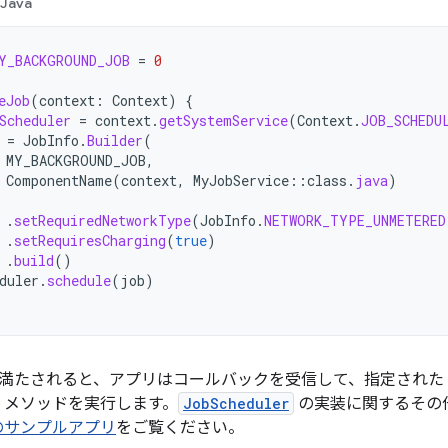
Java
Y_BACKGROUND_JOB
=
0
eJob
(
context
:
Context
)
{
Scheduler
=
context
.
getSystemService
(
Context
.
JOB_SCHEDU
=
JobInfo
.
Builder
(
MY_BACKGROUND_JOB
,
ComponentName
(
context
,
MyJobService
::
class
.
java
)
.
setRequiredNetworkType
(
JobInfo
.
NETWORK_TYPE_UNMETERED
.
setRequiresCharging
(
true
)
.
build
()
duler
.
schedule
(
job
)
満たされると、アプリはコールバックを受信して、指定された
メソッドを実行します。
JobScheduler
の実装に関するその
er のサンプルアプリ
をご覧ください。