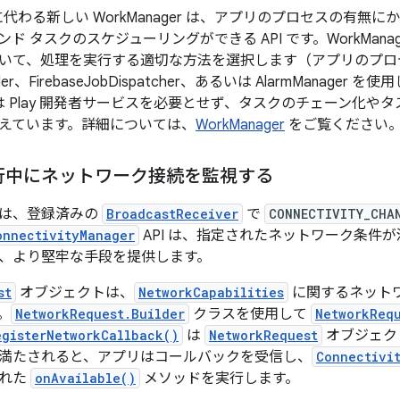
ler に代わる新しい WorkManager は、アプリのプロセスの
ド タスクのスケジューリングができる API です。WorkManage
いて、処理を実行する適切な方法を選択します（アプリのプロ
uler、FirebaseJobDispatcher、あるいは AlarmManage
ger は Play 開発者サービスを必要とせず、タスクのチェーン
えています。詳細については、
WorkManager
をご覧ください
行中にネットワーク接続を監視する
は、登録済みの
BroadcastReceiver
で
CONNECTIVITY_CHA
onnectivityManager
API は、指定されたネットワーク条件
、より堅牢な手段を提供します。
st
オブジェクトは、
NetworkCapabilities
に関するネット
。
NetworkRequest.Builder
クラスを使用して
NetworkReq
egisterNetworkCallback()
は
NetworkRequest
オブジェク
満たされると、アプリはコールバックを受信し、
Connectivi
された
onAvailable()
メソッドを実行します。