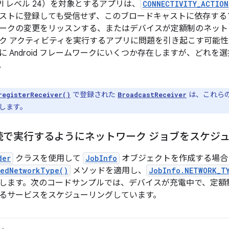
.0（API レベル 24）を対象とするアプリは、
CONNECTIVITY_ACTION
ストに登録しても受信せず、このブロードキャストに依存する
ークの変更をリッスンする、またはデバイスが定額制のネット
ク アクティビティを実行するアプリに問題を引き起こす可能
に Android フレームワークにいくつか存在しますが、どれ
。
で登録された
は、これら
registerReceiver()
BroadcastReceiver
します。
続で実行するようにネットワーク ジョブをスケジ
der
クラスを使用して
JobInfo
オブジェクトを作成する場合
redNetworkType()
メソッドを適用し、
JobInfo.NETWORK_T
します。次のコードサンプルでは、デバイスが充電中で、定額
るサービスをスケジューリングしています。