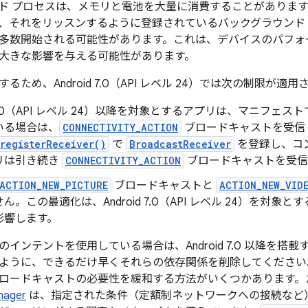
ド プロセスは、メモリと電池を大量に消費することがありま
、それをリッスンするように登録されているバックグラウンド
多数開始される可能性があります。これは、デバイスのパフォ
大きな影響を与える可能性があります。
るため、Android 7.0（API レベル 24）では次の制限が適
id 7.0（API レベル 24）以降を対象とするアプリは、マニフ
いる場合は、
CONNECTIVITY_ACTION
ブロードキャストを受信
registerReceiver()
で
BroadcastReceiver
を登録し、コ
リは引き続き
CONNECTIVITY_ACTION
ブロードキャストを受信
ACTION_NEW_PICTURE
ブロードキャストと
ACTION_NEW_VID
ん。この最適化は、Android 7.0（API レベル 24）を対
影響します。
インテントを使用している場合は、Android 7.0 以降を
ように、できるだけ早くそれらの依存関係を削除してください。An
ロードキャストの必要性を緩和する方法がいくつかあります。
nager
は、指定された条件（定額制ネットワークへの接続など