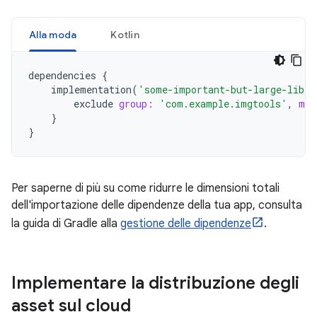
Alla moda
Kotlin
dependencies
{
implementation
(
'some-important-but-large-libra
exclude
group:
'com.example.imgtools'
,
mod
}
}
Per saperne di più su come ridurre le dimensioni totali
dell'importazione delle dipendenze della tua app, consulta
la guida di Gradle alla
gestione delle dipendenze
.
Implementare la distribuzione degli
asset sul cloud