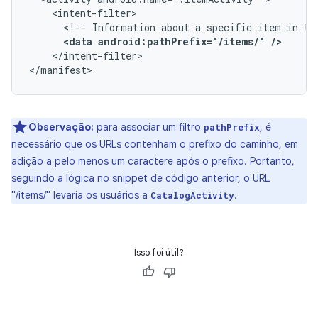
<!--
Information
about
a
specific
item
in
th
<data
android:pathPrefix="/items/"
/>
</intent-filter>

</manifest>
Observação:
para associar um filtro
, é
pathPrefix
necessário que os URLs contenham o prefixo do caminho, em
adição a pelo menos um caractere após o prefixo. Portanto,
seguindo a lógica no snippet de código anterior, o URL
"/items/" levaria os usuários a
.
CatalogActivity
Isso foi útil?