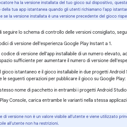
ocatore ha la versione installata del tuo gioco sul dispositivo, quest
 della tua app istantanea quando gli utenti richiamano l'app istanta
 se la versione installata è una versione precedente del gioco rispet
di seguire lo schema di controllo delle versioni consigliato, segu
codici di versione dell'esperienza Google Play Instant a 1.
 codice di versione dell'app installabile di un numero elevato, 
 spazio sufficiente per aumentare il numero di versione dell'esp
l gioco istantaneo e il gioco installabile in due progetti Android 
re le seguenti operazioni per pubblicare il gioco su Google Play:
o stesso nome di pacchetto in entrambi i progetti Android Studio
Play Console, carica entrambe le varianti nella stessa applicaz
e di versione non è un valore visibile all'utente e viene utilizzato pri
bile all'utente non ha restrizioni.