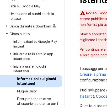
Filtri su Google Play
Avviso:
Googl
Limitazione al pubblico della
release
essere pubblicate
non fornirà più a
Gioca durante il download
Gioca subito
Stiamo apportando
migliorare l'ecos
Informazioni su Google Play
Instant
Per continuare a o
Iniziare a utilizzare le app
al loro gioco nor
istantanee
Inizia a usare i giochi
I passaggi per 
istantanei
Creare la prima
Informazioni sui giochi
configurazione s
istantanei
Puoi sviluppare 
Plug-in Unity
Instant ),
Coco
Best practice relative
all'esperienza utente per i
Questa guida pre