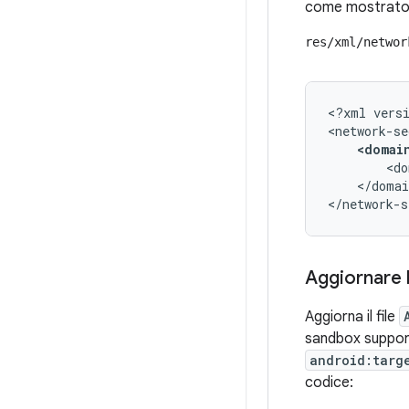
come mostrato n
res/xml/networ
<?xml
vers
<domai
<do
</domai
</network-s
Aggiornare l
Aggiorna il file
sandbox support
android:targ
codice: