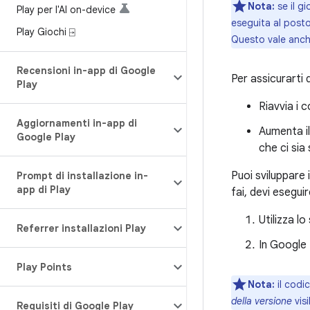
Nota:
se il gi
Play per l'AI on-device
eseguita al posto
Play Giochi ⍈
Questo vale anche
Recensioni in-app di Google
Per assicurarti 
Play
Riavvia i 
Aggiornamenti in-app di
Aumenta il
Google Play
che ci sia
Puoi sviluppare i
Prompt di installazione in-
app di Play
fai, devi esegui
Utilizza l
Referrer installazioni Play
In Google 
Play Points
Nota:
il codic
della versione
visi
Requisiti di Google Play