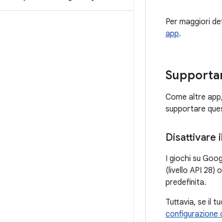
Per maggiori det
app
.
Supportar
Come altre app, 
supportare quest
Disattivare i
I giochi su Goog
(livello API 28)
predefinita.
Tuttavia, se il 
configurazione d