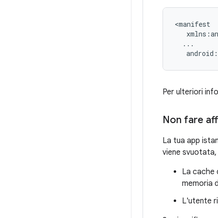
android:
Per ulteriori in
Non fare aff
La tua app istan
viene svuotata, i
La cache d
memoria di
L'utente ri