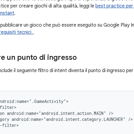
tice per creare giochi di alta qualità, leggi le
best practice per 
Instant
.
i pubblicare un gioco che può essere eseguito su Google Play I
requisiti tecnici .
re un punto di ingresso
include il seguente filtro di intent diventa il punto di ingresso p
on
android:name="android.intent.action.MAIN"
gory
android:name="android.intent.category.LAUNCHER"
-filter>
