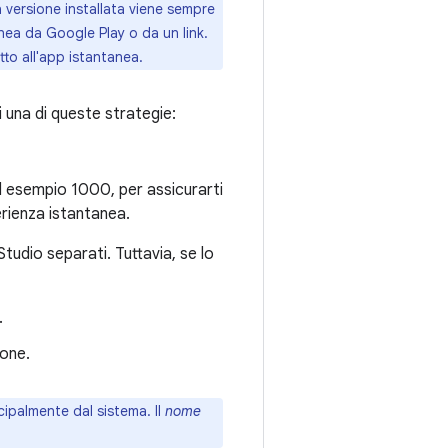
a versione installata viene sempre
nea da Google Play o da un link.
to all'app istantanea.
i una di queste strategie:
ad esempio 1000, per assicurarti
erienza istantanea.
Studio separati. Tuttavia, se lo
.
ione.
ncipalmente dal sistema. Il
nome