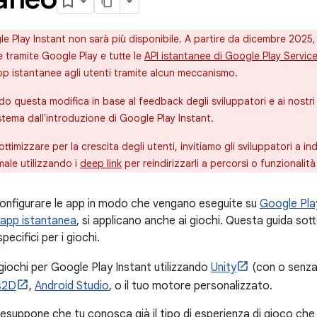
e Play Instant non sarà più disponibile. A partire da dicembre 2025
 tramite Google Play e tutte le
API istantanee di Google Play Servic
pp istantanee agli utenti tramite alcun meccanismo.
 questa modifica in base al feedback degli sviluppatori e ai nostri 
istema dall'introduzione di Google Play Instant.
ttimizzare per la crescita degli utenti, invitiamo gli sviluppatori a ind
male utilizzando i
deep link
per reindirizzarli a percorsi o funzionalità 
configurare le app in modo che vengano eseguite su
Google Pla
 app istantanea
, si applicano anche ai giochi. Questa guida sott
pecifici per i giochi.
giochi per Google Play Instant utilizzando
Unity
(con o senza
s2D
,
Android Studio
, o il tuo motore personalizzato.
suppone che tu conosca già il tipo di esperienza di gioco che v