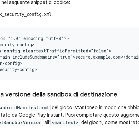
el seguente snippet di codice:
k_security_config.xml
ion="1.0"
encoding="utf-8"?>

n-config
cleartextTrafficPermitted="false">
main
n-config>

ecurity-config>
a versione della sandbox di destinazione
AndroidManifest.xml
del gioco istantaneo in modo che abbi
ato da Google Play Instant. Puoi completare questo aggiorna
etSandboxVersion
all'
<manifest>
dei giochi, come mostrato