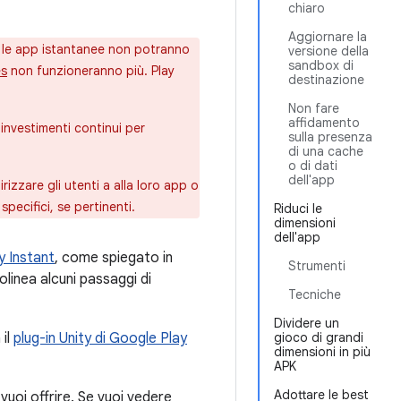
chiaro
Aggiornare la
, le app istantanee non potranno
versione della
sandbox di
es
non funzioneranno più. Play
destinazione
Non fare
affidamento
investimenti continui per
sulla presenza
di una cache
o di dati
dell'app
irizzare gli utenti a alla loro app o
specifici, se pertinenti.
Riduci le
dimensioni
dell'app
y Instant
, come spiegato in
Strumenti
olinea alcuni passaggi di
Tecniche
Dividere un
 il
plug-in Unity di Google Play
gioco di grandi
dimensioni in più
APK
Adottare le best
uoi offrire. Se vuoi vedere