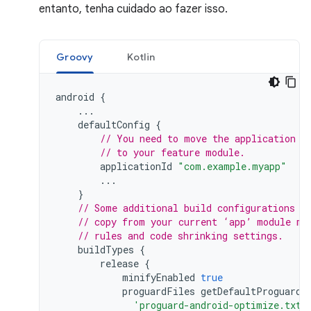
entanto, tenha cuidado ao fazer isso.
Groovy
Kotlin
android
{
...
defaultConfig
{
// You need to move the application I
// to your feature module.
applicationId
"com.example.myapp"
...
}
// Some additional build configurations y
// copy from your current ‘app’ module ma
// rules and code shrinking settings.
buildTypes
{
release
{
minifyEnabled
true
proguardFiles
getDefaultProguardF
'proguard-android-optimize.txt'