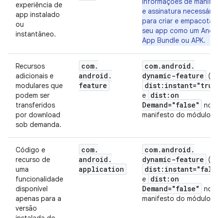
informações de manife
experiência de
e assinatura necessária
app instalado
para criar e empacotar
ou
seu app como um Andr
instantâneo.
App Bundle ou APK.
com
.
com
.
android
.
Recursos
android
.
dynamic-feature
adicionais e
(c
feature
dist:instant="true
modulares que
dist:on
podem ser
e
Demand="false"
transferidos
no
por download
manifesto do módulo)
sob demanda.
com
.
com
.
android
.
Código e
android
.
dynamic-feature
recurso de
(c
application
dist:instant="fals
uma
dist:on
funcionalidade
e
Demand="false"
disponível
no
apenas para a
manifesto do módulo)
versão