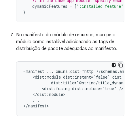
// In the base app module, specify each f
dynamicFeatures
=
[
":installed_feature"
]
}
No manifesto do módulo de recursos, marque o
módulo como instalável adicionando as tags de
distribuição de pacote adequadas ao manifesto.
<manifest
...
<dist:module
dist:instant="false"
<dist:fusing
dist:include="true"
...
