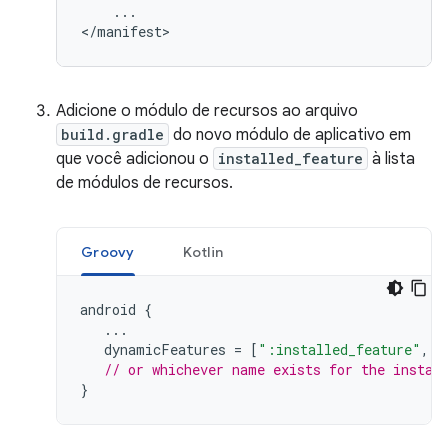
...

Adicione o módulo de recursos ao arquivo
build.gradle
do novo módulo de aplicativo em
que você adicionou o
installed_feature
à lista
de módulos de recursos.
Groovy
Kotlin
android
{
...
dynamicFeatures
=
[
":installed_feature"
,
"
// or whichever name exists for the instan
}