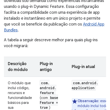
download sob demanda como experiências instantâneas
usando o plug-in Dynamic Feature. Essa configuração
facilita a compatibilidade com uma experiência de app
instalado e instantâneo em um único projeto e permite
que você se beneficie da publicação com os
Android App
Bundles
.
A tabela a seguir descreve melhor para quais plug-ins
você migrará:
Descrição
Plug-in
Plug-in atual
do módulo
antigo
com
.
com
.
android
.
O módulo que
android
.
application
inclui código,
feature
recursos e
base
funcionalidade
(com
Observação
: esse
Feature =
básicos para
módulo inclui todas
true
sua
)