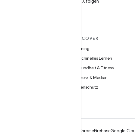
@AndroidDev auf X folgen
MEHR ZU ANDROID
DISCOVER
Android
Gaming
Android für Unternehmen
Maschinelles Lernen
Datensicherheit
Gesundheit & Fitness
Open Source
Kamera & Medien
Neuigkeiten
Datenschutz
Blog
5G
Podcasts
Android
Chrome
Firebase
Google Clou