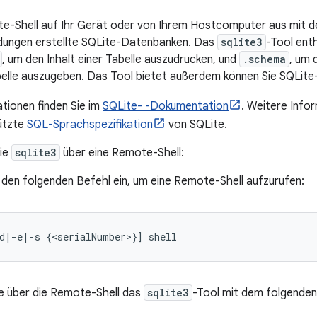
te-Shell auf Ihr Gerät oder von Ihrem Hostcomputer aus mit 
ungen erstellte SQLite-Datenbanken. Das
sqlite3
-Tool enth
, um den Inhalt einer Tabelle auszudrucken, und
.schema
, um 
elle auszugeben. Das Tool bietet außerdem können Sie SQLite
tionen finden Sie im
SQLite- -Dokumentation
. Weitere Info
ützte
SQL-Sprachspezifikation
von SQLite.
ie
sqlite3
über eine Remote-Shell:
 den folgenden Befehl ein, um eine Remote-Shell aufzurufen:
d|-e|-s {<serialNumber>}] shell
ie über die Remote-Shell das
sqlite3
-Tool mit dem folgenden