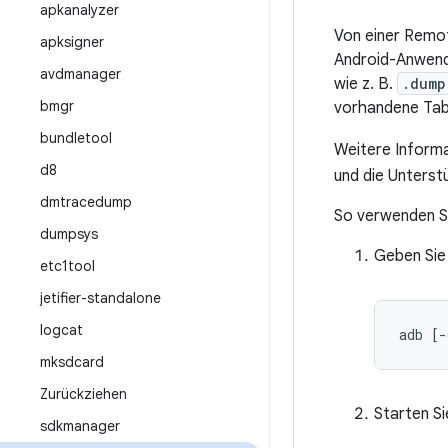
apkanalyzer
Von einer Remo
apksigner
Android-Anwend
avdmanager
wie z. B.
.dump
bmgr
vorhandene Tab
bundletool
Weitere Informa
d8
und die Unterst
dmtracedump
So verwenden S
dumpsys
Geben Sie
etc1tool
jetifier-standalone
logcat
adb [-
mksdcard
Zurückziehen
Starten S
sdkmanager