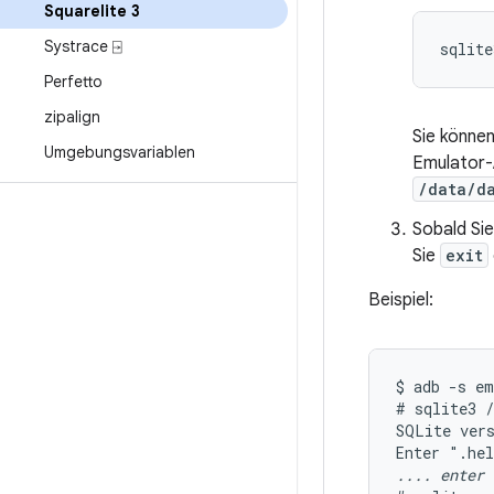
Squarelite 3
Systrace ⍈
sqlite
Perfetto
zipalign
Sie könne
Umgebungsvariablen
Emulator-
/data/d
Sobald Si
Sie
exit
Beispiel:
$ adb -s em
# sqlite3 /
SQLite vers
.... enter 