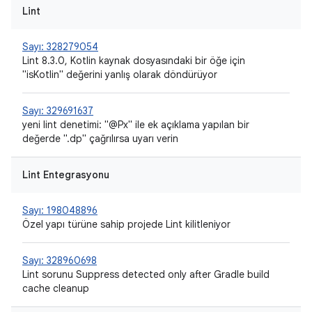
Lint
Sayı: 328279054
Lint 8.3.0, Kotlin kaynak dosyasındaki bir öğe için
"isKotlin" değerini yanlış olarak döndürüyor
Sayı: 329691637
yeni lint denetimi: "@Px" ile ek açıklama yapılan bir
değerde ".dp" çağrılırsa uyarı verin
Lint Entegrasyonu
Sayı: 198048896
Özel yapı türüne sahip projede Lint kilitleniyor
Sayı: 328960698
Lint sorunu Suppress detected only after Gradle build
cache cleanup