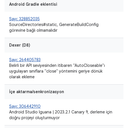
Android Gradle eklentisi
Sayı: 328852035
SourceDirectories#static, GenerateBuildConfig
görevine bağlı olmamalıdır
Dexer (D8)
Sayı: 264405783
Belirli bir API seviyesinden itibaren "AutoCloseable"ı
uygulayan sınıflara "close" yöntemini geriye dönük
olarak ekleme
İçe aktarma/senkronizasyon
Sayı: 306442910
Android Studio Iguana | 2023.2.1 Canary 9, derleme için
doğru projeyi oluşturmuyor