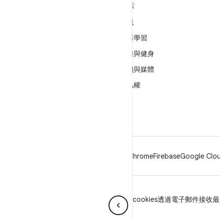
深入瞭解 ANDROID
探索
Android
遊戲
企業專用 Android
機器學習
安全性
健康與健身
原始碼
相機與媒體
新聞
隱私權
網誌
5G
Podcast
Android
Chrome
Firebase
Google Clou
隱私權
授權
品牌宣傳指南
Manage cookies
透過電子郵件接收最