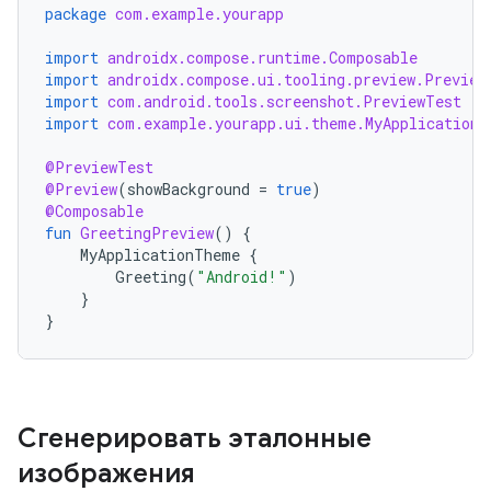
package
com.example.yourapp
import
androidx.compose.runtime.Composable
import
androidx.compose.ui.tooling.preview.Preview
import
com.android.tools.screenshot.PreviewTest
import
com.example.yourapp.ui.theme.MyApplicationT
@PreviewTest
@Preview
(
showBackground
=
true
)
@Composable
fun
GreetingPreview
()
{
MyApplicationTheme
{
Greeting
(
"Android!"
)
}
}
Сгенерировать эталонные
изображения