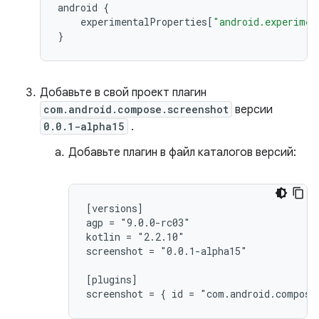
android
{
experimentalProperties
[
"android.experimen
}
Добавьте в свой проект плагин
com.android.compose.screenshot
версии
0.0.1-alpha15
.
Добавьте плагин в файл каталогов версий:
[versions]

agp = "9.0.0-rc03"

kotlin = "2.2.10"

screenshot = "0.0.1-alpha15"

[plugins]
