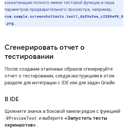
конкатенации полного имени тестовой функции и хеша
параметров предварительного просмотра, например,
com.sample.screenshottests.test1_da39a3ee_c2200e98_0
.
.png
Сгенерировать отчет о
тестировании
После создания эталонных образов сгенерируйте
отчет о тестировании, следуя инструкциям в этом
разделе для интеграции с IDE или для задач Gradle.
В IDE
Щелкните значок в боковой панели рядом с функцией
@PreviewTest
и выберите
«Запустить тесты
скриншотов»
.