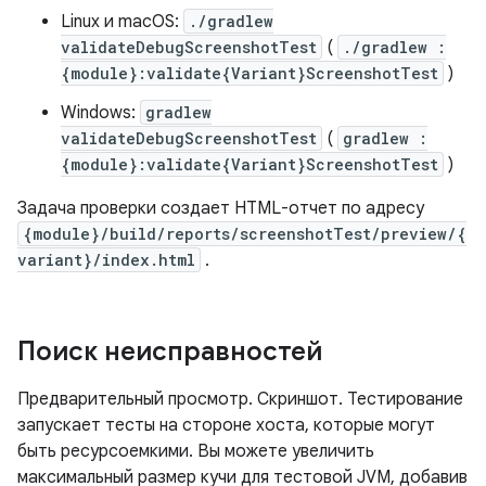
Linux и macOS:
./gradlew
validateDebugScreenshotTest
(
./gradlew :
{module}:validate{Variant}ScreenshotTest
)
Windows:
gradlew
validateDebugScreenshotTest
(
gradlew :
{module}:validate{Variant}ScreenshotTest
)
Задача проверки создает HTML-отчет по адресу
{module}/build/reports/screenshotTest/preview/{
variant}/index.html
.
Поиск неисправностей
Предварительный просмотр. Скриншот. Тестирование
запускает тесты на стороне хоста, которые могут
быть ресурсоемкими. Вы можете увеличить
максимальный размер кучи для тестовой JVM, добавив