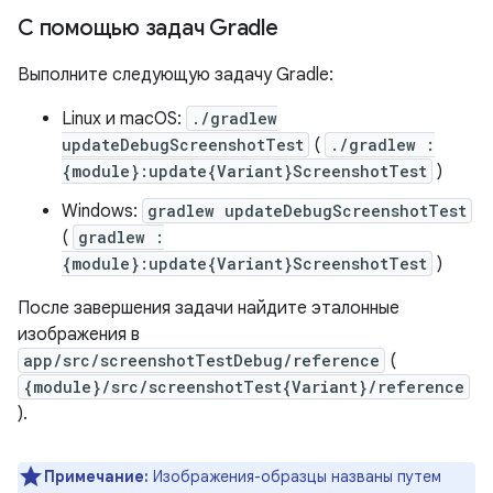
С помощью задач Gradle
Выполните следующую задачу Gradle:
Linux и macOS:
./gradlew
updateDebugScreenshotTest
(
./gradlew :
{module}:update{Variant}ScreenshotTest
)
Windows:
gradlew updateDebugScreenshotTest
(
gradlew :
{module}:update{Variant}ScreenshotTest
)
После завершения задачи найдите эталонные
изображения в
app/src/screenshotTestDebug/reference
(
{module}/src/screenshotTest{Variant}/reference
).
Примечание:
Изображения-образцы названы путем