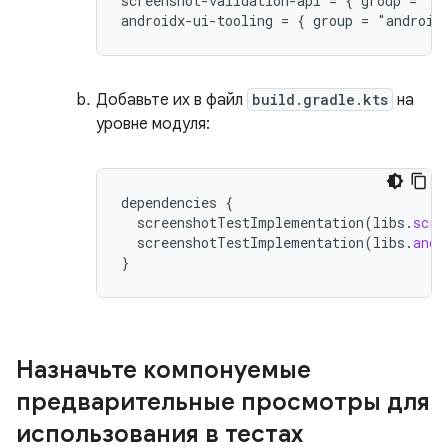
screenshot-validation-api = { group = "c
Добавьте их в файл
build.gradle.kts
на
уровне модуля:
dependencies
{
screenshotTestImplementation
(
libs
.
scre
screenshotTestImplementation
(
libs
.
andr
}
Назначьте компонуемые
предварительные просмотры для
использования в тестах