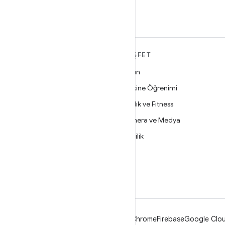
edin
ANDROID HAKKINDA
KEŞFET
DAHA FAZLA
Oyun
Android
Makine Öğrenimi
İşletmeler için Android
Sağlık ve Fitness
Güvenlik
Kamera ve Medya
Kaynak
Gizlilik
Haber
5G
Blog
Podcast'ler
Android
Chrome
Firebase
Google Clou