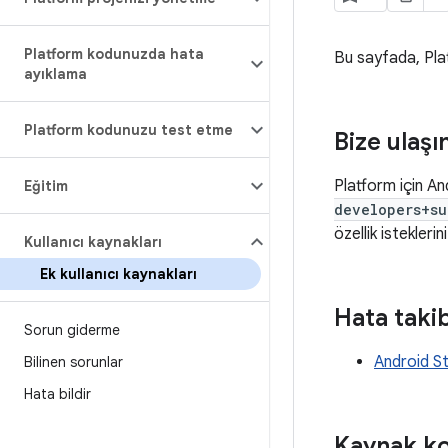
Platform kodunuzda hata
Bu sayfada, Plat
ayıklama
Platform kodunuzu test etme
Bize ulaşı
Platform için An
Eğitim
developers+su
özellik isteklerin
Kullanıcı kaynakları
Ek kullanıcı kaynakları
Hata takib
Sorun giderme
Android St
Bilinen sorunlar
Hata bildir
Kaynak k