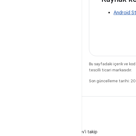
Android S
Bu sayfadaki içerik ve kod
tescilli ticari markasıdır.
Son güncelleme tarihi: 
X
X'te @AndroidDev'i takip