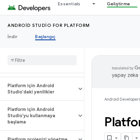
Essentials
Geliştirme
ANDROID STUDIO FOR PLATFORM
İndir
Başlangıç
yapay zeka t
Platform için Android
Studio'daki yenilikler
Android Developer
Platform için Android
Studio'yu kullanmaya
Platfo
başlama
Platform projenizi yönetme