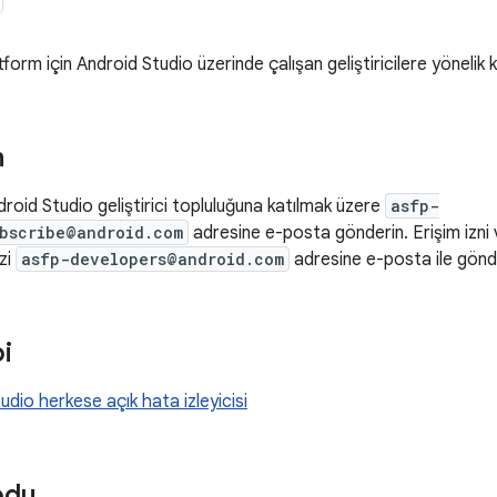
form için Android Studio üzerinde çalışan geliştiricilere yönelik 
n
droid Studio geliştirici topluluğuna katılmak üzere
asfp-
bscribe@android.com
adresine e-posta gönderin. Erişim izni v
izi
asfp-developers@android.com
adresine e-posta ile gönder
i
udio herkese açık hata izleyicisi
odu