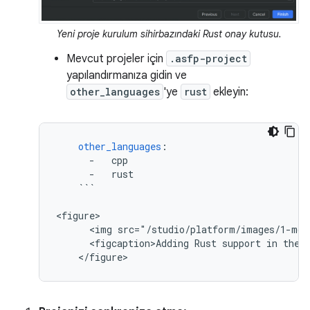
Yeni proje kurulum sihirbazındaki Rust onay kutusu.
Mevcut projeler için
.asfp-project
yapılandırmanıza gidin ve
other_languages
'ye
rust
ekleyin:
other_languages
:
-
cpp
-
rust
```
<
figure
<
img src="/studio/platform/images/1-mod
<
figcaption>Adding Rust support in the 
<
/figure