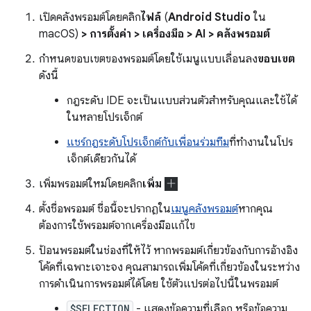
เปิดคลังพรอมต์โดยคลิก
ไฟล์
(
Android Studio
ใน
macOS)
> การตั้งค่า > เครื่องมือ > AI > คลังพรอมต์
กำหนดขอบเขตของพรอมต์โดยใช้เมนูแบบเลื่อนลง
ขอบเขต
ดังนี้
กฎระดับ IDE จะเป็นแบบส่วนตัวสำหรับคุณและใช้ได้
ในหลายโปรเจ็กต์
แชร์กฎระดับโปรเจ็กต์กับเพื่อนร่วมทีม
ที่ทำงานในโปร
เจ็กต์เดียวกันได้
เพิ่มพรอมต์ใหม่โดยคลิก
เพิ่ม
ตั้งชื่อพรอมต์ ชื่อนี้จะปรากฏใน
เมนูคลังพรอมต์
หากคุณ
ต้องการใช้พรอมต์จากเครื่องมือแก้ไข
ป้อนพรอมต์ในช่องที่ให้ไว้ หากพรอมต์เกี่ยวข้องกับการอ้างอิง
โค้ดที่เฉพาะเจาะจง คุณสามารถเพิ่มโค้ดที่เกี่ยวข้องในระหว่าง
การดำเนินการพรอมต์ได้โดย ใช้ตัวแปรต่อไปนี้ในพรอมต์
$SELECTION
- แสดงข้อความที่เลือก หรือข้อความ