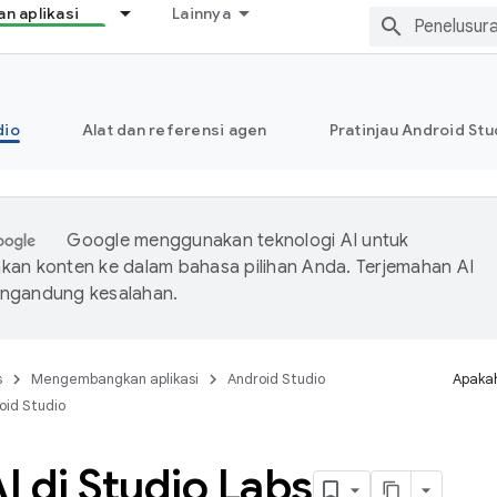
 aplikasi
Lainnya
dio
Alat dan referensi agen
Pratinjau Android Stu
Google menggunakan teknologi AI untuk
an konten ke dalam bahasa pilihan Anda. Terjemahan AI
ngandung kesalahan.
s
Mengembangkan aplikasi
Android Studio
Apakah
oid Studio
AI di Studio Labs