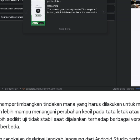
mempertimbangkan tindakan mana yang harus dilakukan untuk m
ah lebih mampu menangani perubahan kecil pada tata letak atau p
ih sedikit uji tidak stabil saat dijalankan terhadap berbagai vers
 berbeda.
an rangkaian deskripsi langkah langsung dari Android Studio ter