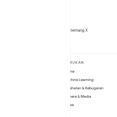
X
Ikuti @AndroidDev tentang X
SELENGKAPNYA
TEMUKAN
TENTANG ANDROID
Game
Android
Machine Learning
Android untuk Perusahaan
Kesehatan & Kebugaran
Keamanan
Kamera & Media
Source
Privasi
Berita
5G