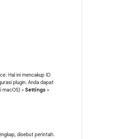
ce. Hal ini mencakup ID
gurasi plugin. Anda dapat
i macOS) >
Settings
>
engkap, disebut perintah.