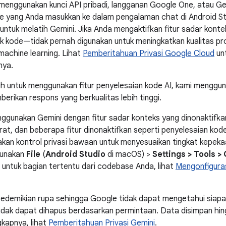
menggunakan kunci API pribadi, langganan Google One, atau Gem
ode yang Anda masukkan ke dalam pengalaman chat di Android St
untuk melatih Gemini. Jika Anda mengaktifkan fitur sadar konte
 kode—tidak pernah digunakan untuk meningkatkan kualitas pro
machine learning. Lihat
Pemberitahuan Privasi Google Cloud
unt
nya.
ih untuk menggunakan fitur penyelesaian kode AI, kami menggu
erikan respons yang berkualitas lebih tinggi.
gunakan Gemini dengan fitur sadar konteks yang dinonaktifkan
rat, dan beberapa fitur dinonaktifkan seperti penyelesaian kod
kan kontrol privasi bawaan untuk menyesuaikan tingkat kepeka
gunakan
File
(
Android Studio
di macOS) >
Settings > Tools >
 untuk bagian tertentu dari codebase Anda, lihat
Mengonfiguras
sedemikian rupa sehingga Google tidak dapat mengetahui siap
idak dapat dihapus berdasarkan permintaan. Data disimpan hin
gkapnya, lihat
Pemberitahuan Privasi Gemini
.