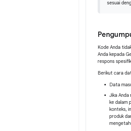
sesuai den
Pengumpu
Kode Anda tidak
Anda kepada Ge
respons spesifik
Berikut cara da
Data masuk
Jika Anda
ke dalam p
konteks, 
produk dan
mengetahu