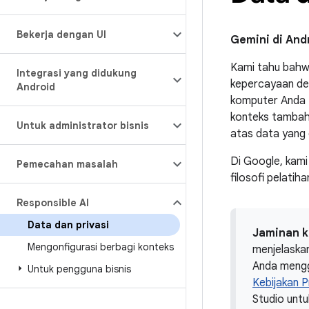
Bekerja dengan UI
Gemini di And
Kami tahu bahw
Integrasi yang didukung
kepercayaan dev
Android
komputer Anda t
konteks tambaha
Untuk administrator bisnis
atas data yang 
Di Google, kami
Pemecahan masalah
filosofi pelati
Responsible AI
Data dan privasi
Jaminan 
Mengonfigurasi berbagi konteks
menjelaska
Anda mengg
Untuk pengguna bisnis
Kebijakan P
Studio unt