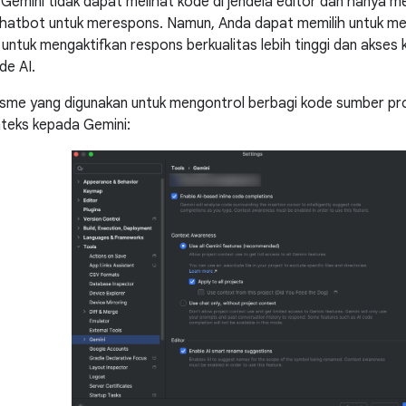
 Gemini tidak dapat melihat kode di jendela editor dan hanya m
chatbot untuk merespons. Namun, Anda dapat memilih untuk me
ntuk mengaktifkan respons berkualitas lebih tinggi dan akses k
de AI.
sme yang digunakan untuk mengontrol berbagi kode sumber pro
teks kepada Gemini: