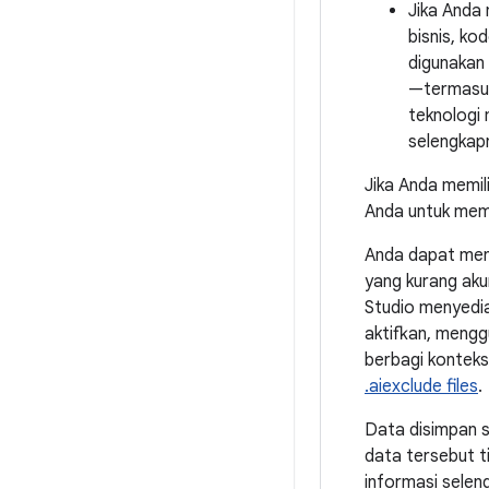
Jika Anda 
bisnis, k
digunakan 
—termasuk
teknologi 
selengkap
Jika Anda memil
Anda untuk memb
Anda dapat meng
yang kurang aku
Studio menyedia
aktifkan, meng
berbagi konteks
.aiexclude files
.
Data disimpan 
data tersebut t
informasi selen