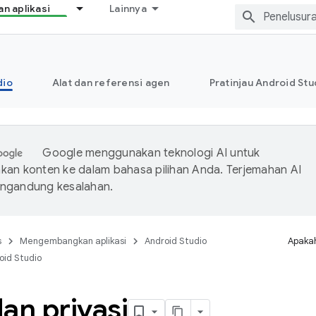
 aplikasi
Lainnya
dio
Alat dan referensi agen
Pratinjau Android Stu
Google menggunakan teknologi AI untuk
an konten ke dalam bahasa pilihan Anda. Terjemahan AI
ngandung kesalahan.
s
Mengembangkan aplikasi
Android Studio
Apakah
oid Studio
an privasi