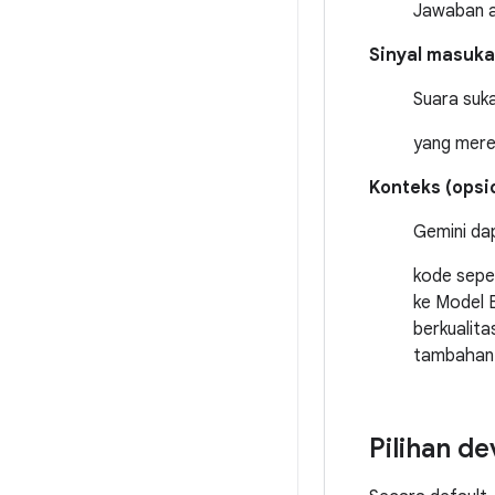
Jawaban a
Sinyal masuk
Suara suka
yang mere
Konteks (opsi
Gemini da
kode seper
ke Model 
berkualit
tambahan 
Pilihan d