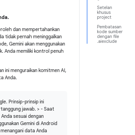
Setelan
khusus
nda.
project
Pembatasan
peroleh dan mempertahankan
kode sumber
da tidak pernah meninggalkan
dengan file
.aiexclude
kode, Gemini akan menggunakan
. Anda memiliki kontrol penuh
n ini menguraikan komitmen AI,
ta Anda.
e. Prinsip-prinsip ini
tanggung jawab. > - Saat
 Anda sesuai dengan
ggunakan Gemini di Android
n menangani data Anda