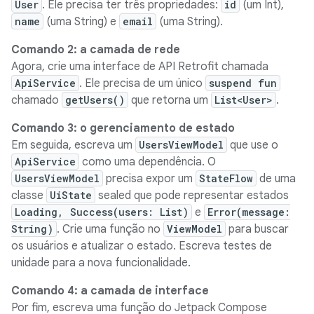
User
. Ele precisa ter três propriedades:
id
(um Int),
name
(uma String) e
email
(uma String).
Comando 2: a camada de rede
Agora, crie uma interface de API Retrofit chamada
ApiService
. Ele precisa de um único
suspend fun
chamado
getUsers()
que retorna um
List<User>
.
Comando 3: o gerenciamento de estado
Em seguida, escreva um
UsersViewModel
que use o
ApiService
como uma dependência. O
UsersViewModel
precisa expor um
StateFlow
de uma
classe
UiState
sealed que pode representar estados
Loading, Success(users: List
)
e
Error(message:
String)
. Crie uma função no
ViewModel
para buscar
os usuários e atualizar o estado. Escreva testes de
unidade para a nova funcionalidade.
Comando 4: a camada de interface
Por fim, escreva uma função do Jetpack Compose