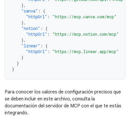
},
"canva"
:
{
"httpUrl"
:
"https://mcp.canva.com/mcp"
},
"notion"
:
{
"httpUrl"
:
"https://mcp.notion.com/mcp"
},
"linear"
:
{
"httpUrl"
:
"https://mcp.linear.app/mcp"
}
}
}
Para conocer los valores de configuración precisos que
se deben incluir en este archivo, consulta la
documentación del servidor de MCP con el que te estás
integrando.