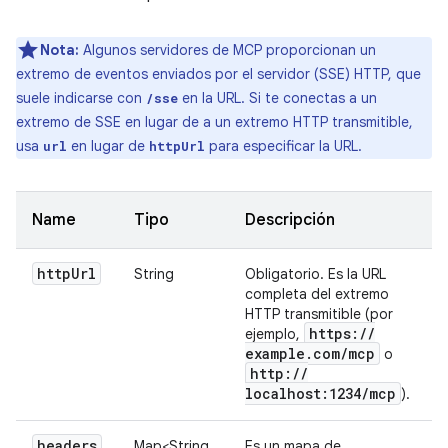
Nota:
Algunos servidores de MCP proporcionan un
extremo de eventos enviados por el servidor (SSE) HTTP, que
suele indicarse con
en la URL. Si te conectas a un
/sse
extremo de SSE en lugar de a un extremo HTTP transmitible,
usa
en lugar de
para especificar la URL.
url
httpUrl
Name
Tipo
Descripción
http
Url
String
Obligatorio. Es la URL
completa del extremo
HTTP transmitible (por
https:
/
/
ejemplo,
example
.
com
/
mcp
o
http:
/
/
localhost:1234
/
mcp
).
headers
Map<String,
Es un mapa de