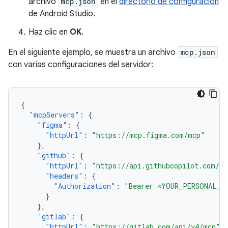
archivo
mcp.json
en el
directorio de configuración
de Android Studio.
Haz clic en
OK
.
En el siguiente ejemplo, se muestra un archivo
mcp.json
con varias configuraciones del servidor:
{
"mcpServers"
:
{
"figma"
:
{
"httpUrl"
:
"https://mcp.figma.com/mcp"
},
"github"
:
{
"httpUrl"
:
"https://api.githubcopilot.com/m
"headers"
:
{
"Authorization"
:
"Bearer <YOUR_PERSONAL_A
}
},
"gitlab"
:
{
"httpUrl"
:
"https://gitlab.com/api/v4/mcp"