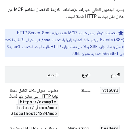
يسرد الجدول التالي خيارات الإعدادات اللازمة للاتصال بخادم MCP من
خلال نقل بيانات HTTP قابلة للبث.
ملاحظة:
توفّر بعض خوادم MCP نقطة نهاية HTTP Server-Sent
Events (SSE)، ويتم عادةً الإشارة إليها باستخدام
في عنوان URL. إذا كنت
/sse
تتصل بنقطة نهاية SSE بدلاً من نقطة نهاية HTTP قابلة للبث، استخدِم
بدلاً
url
من
لتحديد عنوان URL.
httpUrl
الاسم
النوع
الوصف
http
Url
سلسلة
مطلوب. عنوان URL الكامل لنقطة
نهاية HTTP التي يمكن بثها (مثلاً،
https:
/
/
example
.
http:
/
/
com
/
mcp
أو
localhost:1234
/
mcp
).
headers
Map<String,
خريطة لعناوين HTTP المخصّصة