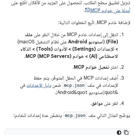
تنزيل تطبيق سطح المكتب. للحصول على المزيد من الأفكار، اطّلِع على
أمثلة على خوادم MCP
.
لإضافة خادم MCP، اتّبِع الخطوات التالية:
انتقِل إلى إعدادات خادم MCP من خلال النقر على
ملف
(File)
(
استوديو Android
على نظام التشغيل macOS)
> الإعدادات (Settings) > الأدوات (Tools) > الذكاء
الاصطناعي (AI) > خوادم MCP (MCP Servers)
.
اختَر
تفعيل خوادم MCP
.
أضِف إعدادات MCP في الحقل المتوفّر. يتم حفظ
الإعدادات في ملف
mcp.json
ضمن
دليل الإعدادات
في
&quot;استوديو Android&quot;.
انقر على
موافق
.
يوضّح المثال التالي ملف
mcp.json
يتضمّن عدة إعدادات للخادم: