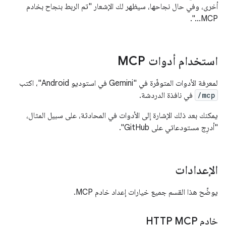
أخرى، وفي حال نجاحها، سيظهر لك الإشعار "تم الربط بنجاح بخادم
MCP...".
استخدام أدوات MCP
لمعرفة الأدوات المتوفّرة في "Gemini في استوديو Android"، اكتب
/mcp
في نافذة الدردشة.
يمكنك بعد ذلك الإشارة إلى الأدوات في المحادثة، على سبيل المثال،
"أدرِج مستودعاتي على GitHub".
الإعدادات
يوضِّح هذا القسم جميع خيارات إعداد خادم MCP.
خادم HTTP MCP