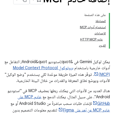
على هذه الصفحة
المصادقة
استخدام أدوات MCP
الإعدادات
خادم HTTP MCP
القيود
يمكن لوكيل Gemini في &quot;استوديو Android&quot; التفاعل مع
أدوات خارجية باستخدام
بروتوكول Model Context Protocol
(MCP)
. توفّر هذه الميزة طريقة موحّدة لكي يستخدم "وضع الوكيل"
الأدوات ويوسّع نطاق المعرفة والقدرات من خلال البيئة الخارجية.
هناك العديد من الأدوات التي يمكنك ربطها بمضيف MCP في "استوديو
Android". على سبيل المثال، يمكنك الدمج مع
خادم MCP على
GitHub
لإنشاء طلبات سحب مباشرةً من Android Studio أو مع
خادم MCP عن بُعد على Figma
لتقديم معلومات التصميم بدون