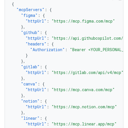
{
"mcpServers"
:
{
"figma"
:
{
"httpUrl"
:
"https://mcp.figma.com/mcp"
},
"github"
:
{
"httpUrl"
:
"https://api.githubcopilot.com/m
"headers"
:
{
"Authorization"
:
"Bearer <YOUR_PERSONAL_A
}
},
"gitlab"
:
{
"httpUrl"
:
"https://gitlab.com/api/v4/mcp"
},
"canva"
:
{
"httpUrl"
:
"https://mcp.canva.com/mcp"
},
"notion"
:
{
"httpUrl"
:
"https://mcp.notion.com/mcp"
},
"linear"
:
{
"httpUrl"
:
"https://mcp.linear.app/mcp"