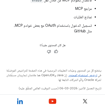
الاتصال بخوادم MCP من خلال نقل
stdio
مراجع MCP
نماذج الطلبات
تسجيل الدخول باستخدام OAuth مع بعض خوادم MCP،
مثل GitHub
هل كان المحتوى مفيدًا؟
يخضع كل من المحتوى وعيّنات التعليمات البرمجية في هذه الصفحة للتراخيص الموضحّة
في
ترخيص استخدام المحتوى
. إنّ Java وOpenJDK هما علامتان تجاريتان مسجَّلتان
لشركة Oracle و/أو الشركات التابعة لها.
تاريخ التعديل الأخير: 2026-03-06 (حسب التوقيت العالمي المتفَّق عليه)