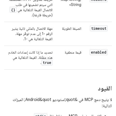
String>
التي سيتم تضمينها في طلب
{}
الاتصال القيمة التلقائية هي
(خريطة فارغة).
timeout
الصيغة الطويلة
مهلة الاتصال بالمللي ثانية يشير
الرقم -1 إلى عدم توفّر مهلة.
القيمة التلقائية هي -1.
enabled
قيمة منطقية
تحديد ما إذا كانت إعدادات الخادم
هذه مفعَّلة. القيمة التلقائية هي
true
.
القيود
لا يتيح دمج MCP في &quot;استوديو Android&quot; الميزات
التالية: