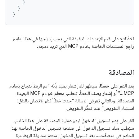
}
}
}
للاطّلاع على قيم الإعدادات الدقيقة التي يجب إدراجها في هذا الملف،
راجِع المستندات الخاصة بخادم MCP الذي تريد دمجه.
المصادقة
بعد النقر على
حسنًا
، سيظهر لك إشعار يفيد بأنّه "تم الربط بنجاح بخادم
MCP..." أو إشعار يصف الخطأ. تتطلب معظم خوادم MCP البعيدة
المصادقة، وبالتالي تعرض الرسالة "حدث خطأ أثناء الاتصال بالنقل:
استثناء التفويض" عند تعذُّر التفويض.
انقر على
بدء تسجيل الدخول
لبدء عملية المصادقة على هذا الخادم.
سيُطلب منك تسجيل الدخول إلى صفحة تسجيل الدخول الخاصة بهذا
الخادم في متصفّحك. بعد تسجيل الدخول، ستتم محاولة الربط مرة