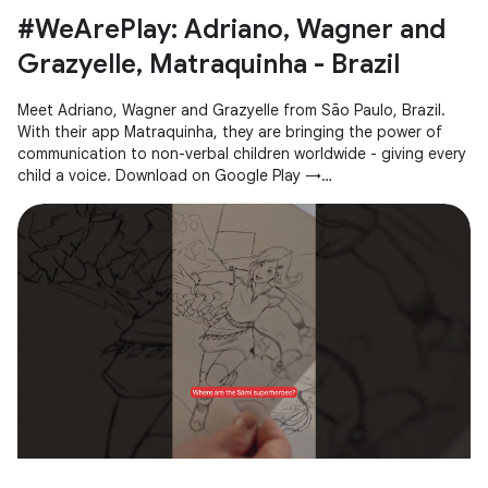
#WeArePlay: Adriano, Wagner and
Grazyelle, Matraquinha - Brazil
Meet Adriano, Wagner and Grazyelle from São Paulo, Brazil.
With their app Matraquinha, they are bringing the power of
communication to non-verbal children worldwide - giving every
child a voice. Download on Google Play →
https://goo.gle/3JZwgn7