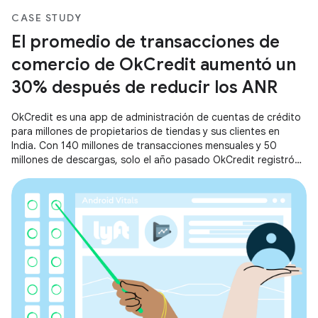
CASE STUDY
El promedio de transacciones de
comercio de OkCredit aumentó un
30% después de reducir los ANR
OkCredit es una app de administración de cuentas de crédito
para millones de propietarios de tiendas y sus clientes en
India. Con 140 millones de transacciones mensuales y 50
millones de descargas, solo el año pasado OkCredit registró
transacciones por un valor de USD 50,000 millones en la app.
Funcionando a una escala tan enorme, OkCredit creó una
experiencia fluida y fluida para todos sus usuarios, ya que se
enfocó en reducir los ANR y mejorar el tiempo de inicio de la
app.