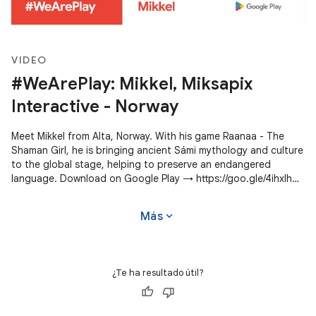
VIDEO
#WeArePlay: Mikkel, Miksapix
Interactive - Norway
Meet Mikkel from Alta, Norway. With his game Raanaa - The
Shaman Girl, he is bringing ancient Sámi mythology and culture
to the global stage, helping to preserve an endangered
language. Download on Google Play → https://goo.gle/4ihxIhg
#WeArePlay
expand_more
Más
¿Te ha resultado útil?