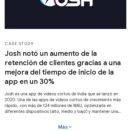
CASE STUDY
Josh notó un aumento de la
retención de clientes gracias a una
mejora del tiempo de inicio de la
app en un 30%
Josh es una app de videos cortos de India que se lanzó en
2020. Una de las apps de videos cortos de crecimiento más
rápido, con más de 124 millones de MAU, optimizarla en
diferentes dispositivos (alto, medio y bajo) y mantener una
experiencia estándar en todos ellos es fundamental para su
éxito. Mejorar el tiempo de inicio de apps y hacer que la app
expand_more
Más
sea responsiva los ayudó a alcanzar el éxito.