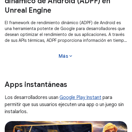
dinámico de Android (ADPF) en
Unreal Engine
El framework de rendimiento dinámico (ADPF) de Android es
una herramienta potente de Google para desarrolladores que
desean optimizar el rendimiento de sus aplicaciones. A través
de sus APIs térmicas, ADPF proporciona información en tiempo
real sobre
expand_more
Más
Apps instantáneas
Los desarrolladores usan
Google Play Instant
para
permitir que sus usuarios ejecuten una app o un juego sin
instalarlos.