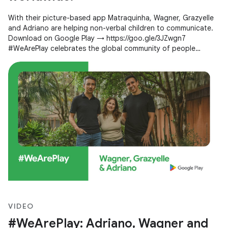
With their picture-based app Matraquinha, Wagner, Grazyelle
and Adriano are helping non-verbal children to communicate.
Download on Google Play → https://goo.gle/3JZwgn7
#WeArePlay celebrates the global community of people
creating apps and games
VIDEO
#WeArePlay: Adriano, Wagner and