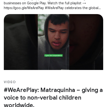
businesses on Google Play. Watch the full playlist →
https://goo.gle/WeArePlay #WeArePlay celebrates the global
community of people creating
VIDEO
#WeArePlay: Matraquinha – giving a
voice to non-verbal children
worldwide.