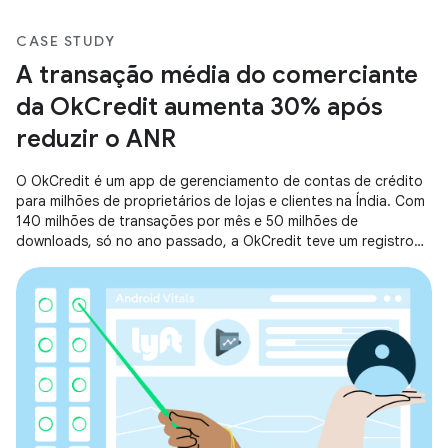
CASE STUDY
A transação média do comerciante
da OkCredit aumenta 30% após
reduzir o ANR
O OkCredit é um app de gerenciamento de contas de crédito
para milhões de proprietários de lojas e clientes na Índia. Com
140 milhões de transações por mês e 50 milhões de
downloads, só no ano passado, a OkCredit teve um registro
de US $50 bilhões em transações no app. Com operações em
grande escala, a OkCredit criou uma experiência tranquila e
contínua para todos os usuários, concentrando-se na
redução de ANRs e na melhoria do tempo de inicialização do
app.