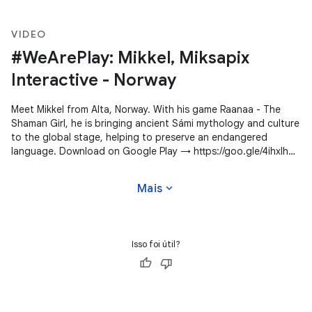
VIDEO
#WeArePlay: Mikkel, Miksapix
Interactive - Norway
Meet Mikkel from Alta, Norway. With his game Raanaa - The
Shaman Girl, he is bringing ancient Sámi mythology and culture
to the global stage, helping to preserve an endangered
language. Download on Google Play → https://goo.gle/4ihxIhg
#WeArePlay
expand_more
Mais
Isso foi útil?