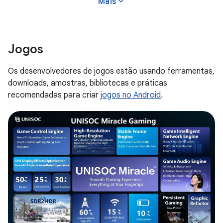
expand_more
Mais
sucesso.
Jogos
Os desenvolvedores de jogos estão usando ferramentas,
downloads, amostras, bibliotecas e práticas
recomendadas para criar
jogos no Android
.