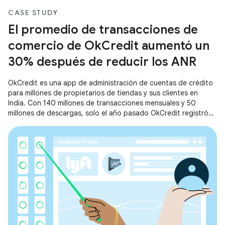
CASE STUDY
El promedio de transacciones de
comercio de OkCredit aumentó un
30% después de reducir los ANR
OkCredit es una app de administración de cuentas de crédito
para millones de propietarios de tiendas y sus clientes en
India. Con 140 millones de transacciones mensuales y 50
millones de descargas, solo el año pasado OkCredit registró
transacciones por un valor de USD 50,000 millones en la app.
Funcionando a una escala tan enorme, OkCredit creó una
experiencia fluida y fluida para todos sus usuarios, ya que se
enfocó en reducir los ANR y mejorar el tiempo de inicio de la
app.