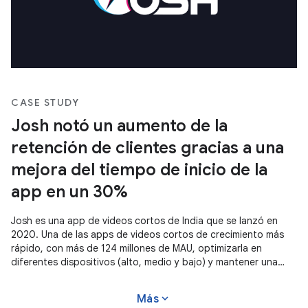
CASE STUDY
Josh notó un aumento de la
retención de clientes gracias a una
mejora del tiempo de inicio de la
app en un 30%
Josh es una app de videos cortos de India que se lanzó en
2020. Una de las apps de videos cortos de crecimiento más
rápido, con más de 124 millones de MAU, optimizarla en
diferentes dispositivos (alto, medio y bajo) y mantener una
experiencia estándar en todos ellos es fundamental para su
éxito. Mejorar el tiempo de inicio de apps y hacer que la app
expand_more
Más
sea responsiva los ayudó a alcanzar el éxito.