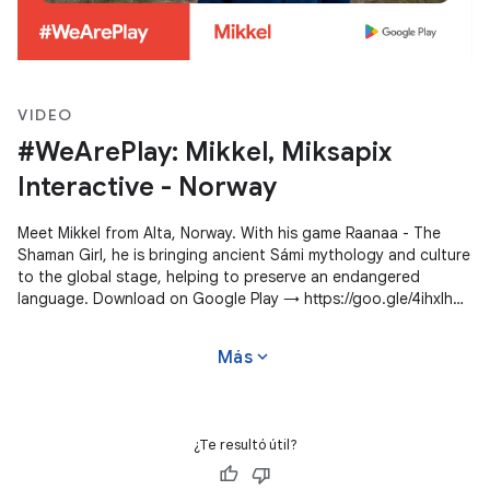
VIDEO
#WeArePlay: Mikkel, Miksapix
Interactive - Norway
Meet Mikkel from Alta, Norway. With his game Raanaa - The
Shaman Girl, he is bringing ancient Sámi mythology and culture
to the global stage, helping to preserve an endangered
language. Download on Google Play → https://goo.gle/4ihxIhg
#WeArePlay
expand_more
Más
¿Te resultó útil?