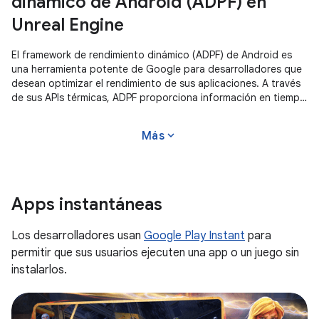
dinámico de Android (ADPF) en
Unreal Engine
El framework de rendimiento dinámico (ADPF) de Android es
una herramienta potente de Google para desarrolladores que
desean optimizar el rendimiento de sus aplicaciones. A través
de sus APIs térmicas, ADPF proporciona información en tiempo
real sobre
expand_more
Más
Apps instantáneas
Los desarrolladores usan
Google Play Instant
para
permitir que sus usuarios ejecuten una app o un juego sin
instalarlos.