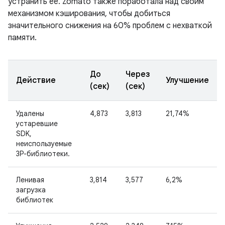
устранить ее. Zomato также поработала над своим
механизмом кэширования, чтобы добиться
значительного снижения на 60% проблем с нехваткой
памяти.
До
Через
Действие
Улучшение
(сек)
(сек)
Удалены
4,873
3,813
21,74%
устаревшие
SDK,
неиспользуемые
3P-библиотеки.
Ленивая
3,814
3,577
6,2%
загрузка
библиотек