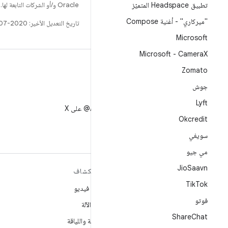
تطبيق Headspace المتميّز
Oracle و/أو الشركات التابعة لها.
"ميركاري" - أغنية Compose
تاريخ التعديل الأخير: 2020-07-13 (حسب التوقيت العالمي المتفَّق عليه)
Microsoft
Microsoft - Camera
X
Zomato
جوش
X
Lyft
متابعة AndroidDev@ على X
Okcredit
سويغي
مي جيو
Jio
Saavn
مزيد من المعلومات حول نظام
استكشاف
التشغيل ANDROID
Tik
Tok
ألعاب فيديو
Android
فوتو
تعلُم الآلة
Android for Enterprise
Share
Chat
الصحة واللياقة