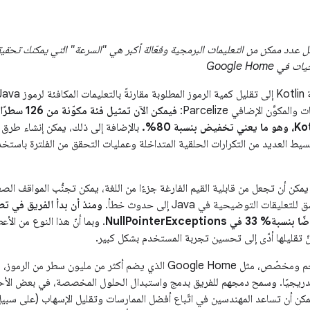
Google Home
مكوِّن الإضافي Parcelize:
بالإضافة إلى ذلك، يمكن إنشاء طرق ال
تبسيط العديد من التكرارات الحلقية المتداخلة وعمليات التحقق من الفلترة باستخ
ظرًا لأن لغة Kotlin يمكن أن تجعل من قابلية القيم الفارغة جزءًا من اللغة، يمكن تجنُّب الموا
يقات التوضيحية في Java إلى حدوث خطأ.
ومنذ أن بدأ الفريق في ت
. وبما أنّ هذا النوع من الأ
نّ تقليلها أدّى إلى تحسين تجربة المستخدم بشكل كبير.
مع تطبيق كبير الحجم ومخصّص، مثل Google Home الذي يضم أكثر من ملي
تبات Jetpack تدريجيًا. وسمح دمجهم للفريق بدمج واستبدال الحلول المخصصة، في بعض ال