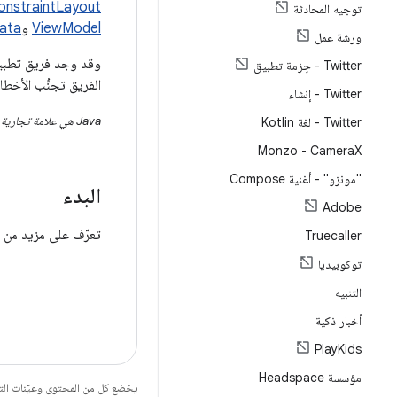
onstraintLayout
توجيه المحادثة
ViewModel
و
ata
ورشة عمل
Twitter - حِزمة تطبيق
الفريق تجنُّب الأخط
Twitter - إنشاء
Java هي علامة تجارية مسجّلة لشركة Oracle و/أو الشركات التابعة لها.
Twitter - لغة Kotlin
Monzo - Camera
X
"مونزو" - أغنية Compose
البدء
Adobe
تعرّف على مزيد من 
Truecaller
توكوبيديا
التنبيه
أخبار ذكية
Play
Kids
مؤسسة Headspace
يخضع كل من المحتوى وعيّنات الت