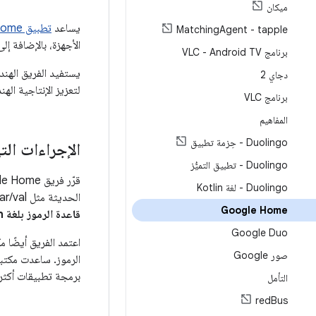
ميكان
يساعد
تطبيق Google Home
Matching
Agent - tapple
الأجهزة، بالإضافة إل
برنامج VLC - Android TV
دجاي 2
لتعزيز الإنتاجية اله
برنامج VLC
المفاهيم
Duolingo - حِزمة تطبيق
الإجراءات الت
Duolingo - تطبيق التميُّز
Duolingo - لغة Kotlin
الحديثة مثل var/val وتكنولوجيا التمثيل اللوني والكوروتين وغير ذلك.
Google Home
قاعدة الرموز بلغة Kotlin
Google Duo
صور Google‏‏
برمجة تطبيقات أكثر
التأمل
red
Bus