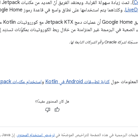
C
)، تمت زيادة سهولة القراءة. ويعتقد الفريق أنّ العديد من مكتبات Jetpack الجديدة "ضرورية"، بما في ذلك
LiveD
، وكلتاهما يتم استخدامها على نطاق واسع في قاعدة رموز Google Home.
وقد وج
اء الصعبة في البرمجة غير المتزامنة من خلال ربط الكوروتينات بمكوّنات تستنِد
المعلومات حول
كتابة تطبيقات Android في Kotlin
و
استخدام مكتبات Android Jetpack
هل كان المحتوى مفيدًا؟
عليمات البرمجية في هذه الصفحة للتراخيص الموضحّة في
ترخيص استخدام المحتوى