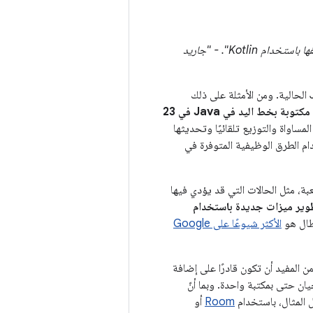
"إنّ الكفاءة وكتابة أقل عدد ممكن من التعليمات البرمجية وفعّالة أكبر هي "السرعة" التي يمكنك تحقيقها باستخدام Kotlin". - "جاريد
وأدّى التبديل إلى لغة Kotlin إلى تقليل كمية الرموز المطلوبة مقارنةً بالتعليمات المكافئة لرموز Java الحالية. ومن الأمثلة على ذلك
فيمكن الآن تمثيل فئة مكوّنة من 126 سطرًا مكتوبة بخط اليد في Java في 23
مساواة والتوزيع تلقائيًا وتحديثها
دام الطرق الوظيفية المتوفرة في
قف الصعبة، مثل الحالات التي قد يؤدي فيها
طوير ميزات جديدة باستخدام
عطال هو
الأكثر شيوعًا على Google
ون سطر من الرموز، من المفيد أن تكون قادرًا على إضافة
أحيان حتى بمكتبة واحدة. وبما أنّ
Room
أو