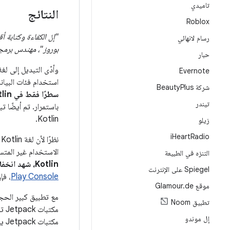
تاميدي
النتائج
Roblox
رسام لانهائي
بوروز"، مهندس برمجيات في 
حبار
Evernote
استخدام فئات البيانات وال
شركة Beauty
Plus
سطرًا فقط في Kotlin، وهو ما يعني تخفيض بنسبة 80%.
تيندر
باستمرار. تم أيضًا 
Kotlin.
زيلو
i
Heart
Radio
ن
الاستخدام غير المتسق للتعل
التنزه في الطبيعة
Kotlin، شهد انخفاضًا بنسبة% 33 في NullPointerExceptions
Spiegel على الإنترنت
Play Console
، فإ
موقع Glamour
de
.
تطبيق Noom
مك
إل موندو
مكتبات Jetpack يمكن أن تساعد المهندسين في اتّباع أفضل الممارسات وتقليل الإسهاب (على سبيل المثال، باستخدام