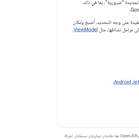
د فريق تطبيق Google Home أن عمليات دمج Jetpack KTX مع كورروتينات Kotlin مفيدة على وجه التحديد. أصبح بإمكان
 إلى مراحل نشاطها، مثل
ViewModel
.
.
. إنّ Java وOpenJDK هما علامتان تجاريتان مسجَّلتان لشركة