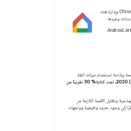
في إعداد أجهزة Google Home وGoogle Nest وChromecast وإدارة هذه
موستات وغيرها.
مّم تطبيق Google Home من استخدام مكتبتَي Kotlin وAndroid Jetpack
 إنتاجية البرمجة وإتاحة استخدام ميزات اللغة
اعتبارًا من حزيران (يونيو) 2020، تمت كتابة% 30 تقريبًا من
الرموز النموذجية وتقليل الكمية اللازمة من
 للاختبار، نظرًا إلى وجود حدود وظيفية وواجهات