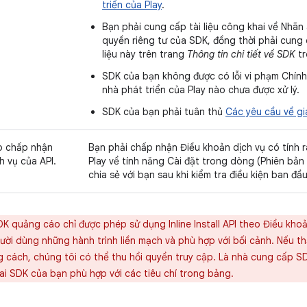
triển của Play
.
Bạn phải cung cấp tài liệu công khai về Nhãn 
quyền riêng tư của SDK, đồng thời phải cung 
liệu này trên trang
Thông tin chi tiết về SDK
tr
SDK của bạn không được có lỗi vi phạm Chín
nhà phát triển của Play nào chưa được xử lý.
SDK của bạn phải tuân thủ
Các yêu cầu về g
o chấp nhận
Bạn phải chấp nhận Điều khoản dịch vụ có tính 
h vụ của API.
Play về tính năng Cài đặt trong dòng (Phiên bả
chia sẻ với bạn sau khi kiểm tra điều kiện ban đầu
K quảng cáo chỉ được phép sử dụng Inline Install API theo Điều kho
ời dùng những hành trình liền mạch và phù hợp với bối cảnh. Nếu th
 cách, chúng tôi có thể thu hồi quyền truy cập. Là nhà cung cấp S
hai SDK của bạn phù hợp với các tiêu chí trong bảng.