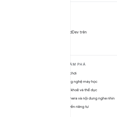
X
Theo dõi @AndroidDev trên
X
TÌM HIỂU THÊM VỀ
KHÁM PHÁ
ANDROID
Trò chơi
Android
Công nghệ máy học
Android dành cho doanh
Sức khoẻ và thể dục
nghiệp
Camera và nội dung nghe nhìn
Bảo mật
Quyền riêng tư
Source
5G
Tin tức