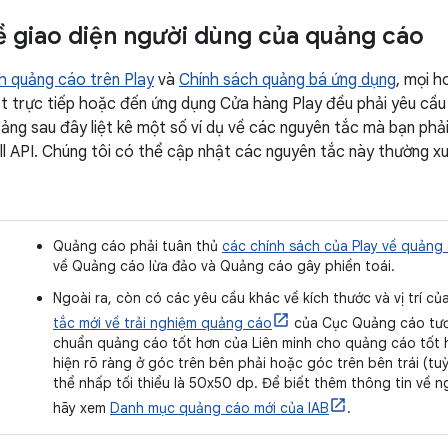
ề giao diện người dùng của quảng cáo
h quảng cáo trên Play
và
Chính sách quảng bá ứng dụng
, mọi 
ặt trực tiếp hoặc đến ứng dụng Cửa hàng Play đều phải yêu cầu
ảng sau đây liệt kê một số ví dụ về các nguyên tắc mà bạn phải
tall API. Chúng tôi có thể cập nhật các nguyên tắc này thường
Quảng cáo phải tuân thủ
các chính sách của Play về quảng
về Quảng cáo lừa đảo và Quảng cáo gây phiền toái.
Ngoài ra, còn có các yêu cầu khác về kích thước và vị trí c
tắc mới về trải nghiệm quảng cáo
của Cục Quảng cáo tươn
chuẩn quảng cáo tốt hơn của Liên minh cho quảng cáo tốt h
hiện rõ ràng ở góc trên bên phải hoặc góc trên bên trái (tu
thể nhấp tối thiểu là 50x50 dp. Để biết thêm thông tin về 
hãy xem
Danh mục quảng cáo mới của IAB
.