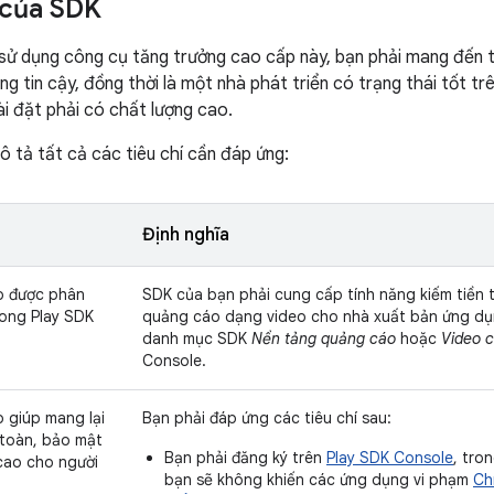
 của SDK
 sử dụng công cụ tăng trưởng cao cấp này, bạn phải mang đến t
g tin cậy, đồng thời là một nhà phát triển có trạng thái tốt tr
i đặt phải có chất lượng cao.
 tả tất cả các tiêu chí cần đáp ứng:
Định nghĩa
o được phân
SDK của bạn phải cung cấp tính năng kiếm tiền 
rong Play SDK
quảng cáo dạng video cho nhà xuất bản ứng dụn
danh mục SDK
Nền tảng quảng cáo
hoặc
Video 
Console.
 giúp mang lại
Bạn phải đáp ứng các tiêu chí sau:
 toàn, bảo mật
Bạn phải đăng ký trên
Play SDK Console
, tro
cao cho người
bạn sẽ không khiến các ứng dụng vi phạm
Ch