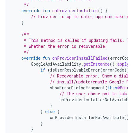
     */
override
fun
onProviderInstalled
()
{
// Provider is up to date; app can make se
}
/**
     * This method is called if updating fails. Th
     * whether the error is recoverable.
     */
override
fun
onProviderInstallFailed
(
errorCode
GoogleApiAvailability
.
getInstance
().
apply
if
(
isUserResolvableError
(
errorCode
))
// Recoverable error. Show a dialo
// install/update/enable Google Pl
showErrorDialogFragment
(
this
@MainA
// The user chose not to take 
onProviderInstallerNotAvailabl
}
}
else
{
onProviderInstallerNotAvailable
()
}
}