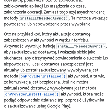
dostawcę, ponieważ może to spowodować
zablokowanie aplikacji lub urządzenia do czasu
zakończenia operacji. Zamiast tego użyj asynchronicznej
metody
installIfNeededAsync()
. Ta metoda wskazuje
powodzenie lub niepowodzenie przez wywołanie .
Oto na przykład kod, który aktualizuje dostawcę
zabezpieczeń w aktywności w wątku interfejsu.
Aktywność wywołuje funkcję
installIfNeededAsync()
,
aby zaktualizować dostawcę, i wskazuję siebie jako
słuchacza, aby otrzymywać powiadomienia o sukcesie lub
niepowodzeniu. Jeśli dostawca zabezpieczeń jest
aktualny lub został zaktualizowany, wywoływana jest
metoda
onProviderInstalled()
aktywności, a ta wie,
że komunikacja jest bezpieczna. Jeśli nie można
zaktualizować dostawcy, wywoływana jest metoda
onProviderInstallFailed()
aktywności, która może
podjąć odpowiednie działanie (np. poprosić użytkownika
o zaktualizowanie usług Google Play).