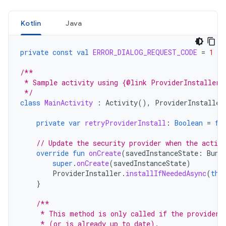
Kotlin
Java
private
const
val
ERROR_DIALOG_REQUEST_CODE
=
1
/**
 * Sample activity using {@link ProviderInstaller}
 */
class
MainActivity
:
Activity
(),
ProviderInstaller
private
var
retryProviderInstall
:
Boolean
=
fa
// Update the security provider when the activi
override
fun
onCreate
(
savedInstanceState
:
Bund
super
.
onCreate
(
savedInstanceState
)
ProviderInstaller
.
installIfNeededAsync
(
thi
}
/**
     * This method is only called if the provider 
     * (or is already up to date).