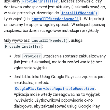
użyj klasy
ProviderInstaller
. Możesz sprawdzić, czy
dostawca zabezpieczeń jest aktualny (i zaktualizować go,
w razie potrzeby), dzwoniąc do
installIfNeeded()
tych zajęć (lub
installIfNeededAsync()
) . W tej sekcji
omawiamy te opcje w ogólny sposób. W sekcjach poniżej
znajdziesz bardziej szczegółowe instrukcje i przykłady.
Gdy wywołasz
installIfNeeded()
, usługa
ProviderInstaller
:
Jeśli
Provider
urządzenia zostanie zaktualizowany
(lub jest już aktualny), metoda zwróci wartość bez
zgłaszania wyjątku.
Jeśli biblioteka Usług Google Play na urządzeniu jest
nieaktualna, metoda
GooglePlayServicesRepairableException
.
Aplikacja może wtedy zareagować na to wyjątek
i wyświetlić użytkownikowi odpowiednie okno
dialogowe, aby zaktualizować usługi Google Play.