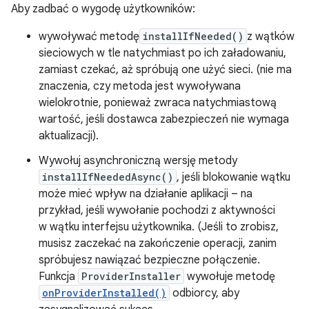
Aby zadbać o wygodę użytkowników:
wywoływać metodę
installIfNeeded()
z wątków
sieciowych w tle natychmiast po ich załadowaniu,
zamiast czekać, aż spróbują one użyć sieci. (nie ma
znaczenia, czy metoda jest wywoływana
wielokrotnie, ponieważ zwraca natychmiastową
wartość, jeśli dostawca zabezpieczeń nie wymaga
aktualizacji).
Wywołuj asynchroniczną wersję metody
installIfNeededAsync()
, jeśli blokowanie wątku
może mieć wpływ na działanie aplikacji – na
przykład, jeśli wywołanie pochodzi z aktywności
w wątku interfejsu użytkownika. (Jeśli to zrobisz,
musisz zaczekać na zakończenie operacji, zanim
spróbujesz nawiązać bezpieczne połączenie.
Funkcja
ProviderInstaller
wywołuje metodę
onProviderInstalled()
odbiorcy, aby