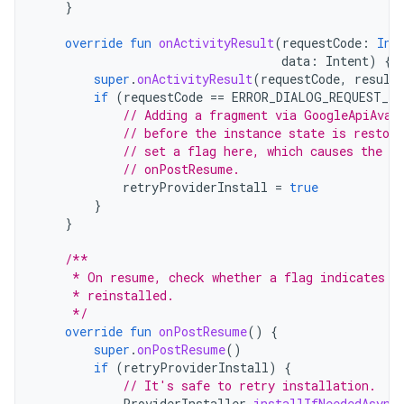
}
override
fun
onActivityResult
(
requestCode
:
Int
data
:
Intent
)
{
super
.
onActivityResult
(
requestCode
,
result
if
(
requestCode
==
ERROR_DIALOG_REQUEST_CO
// Adding a fragment via GoogleApiAvai
// before the instance state is restore
// set a flag here, which causes the f
// onPostResume.
retryProviderInstall
=
true
}
}
/**
     * On resume, check whether a flag indicates t
     * reinstalled.
     */
override
fun
onPostResume
()
{
super
.
onPostResume
()
if
(
retryProviderInstall
)
{
// It's safe to retry installation.
ProviderInstaller
.
installIfNeededAsync