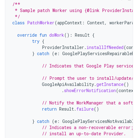
/**
 * Sample patch Worker using {@link ProviderInstal
 */
class
PatchWorker
(
appContext
:
Context
,
workerParam
override
fun
doWork
():
Result
{
try
{
ProviderInstaller
.
installIfNeeded
(
cont
}
catch
(
e
:
GooglePlayServicesRepairableEx
// Indicates that Google Play services
// Prompt the user to install/update/e
GoogleApiAvailability
.
getInstance
()
.
showErrorNotification
(
context
// Notify the WorkManager that a soft e
return
Result
.
failure
()
}
catch
(
e
:
GooglePlayServicesNotAvailable
// Indicates a non-recoverable error; 
// install an up-to-date Provider.