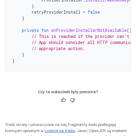
}
retryProviderInstall
=
false
}
private
fun
onProviderInstallerNotAvailable
()
// This is reached if the provider can't b
// App should consider all HTTP communicat
// appropriate action.
}
}
Czy te wskazówki były pomocne?
Treść strony i umieszczone na niej fragmenty kodu podlegają
licencjom opisanym w
Licencji na treści
. Java i OpenJDK są znakami