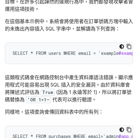
目標。在許多引起譁然的違規行為中，我們都發現攻擊者曾
運用這項技術。
在這個基本示例中，系統會將使用者在訂單號碼方塊中輸入
的未逸出內容插入 SQL 字串中，並解讀為下列查詢：
SELECT
*
FROM
users
WHERE
email
=
'
example
@exampl
這類程式碼會在網路控制台中產生資料庫語法錯誤，顯示應
用程式可能容易出現 SQL 插入的安全漏洞。由於資料庫會
將陳述式評估為
True
(因為 1 永遠等於 1)，所以將訂單號
碼替換為
'OR 1=1–
代表可以進行驗證。
同樣地，這項查詢會傳回資料表中的所有列：
SELECT
*
FROM
purchases
WHERE
email
=
'
admin
@app.co