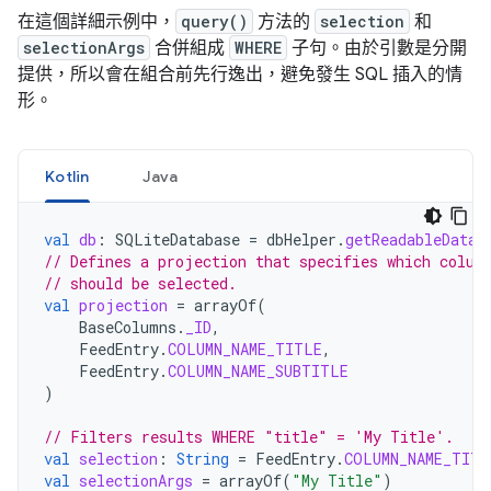
在這個詳細示例中，
query()
方法的
selection
和
selectionArgs
合併組成
WHERE
子句。由於引數是分開
提供，所以會在組合前先行逸出，避免發生 SQL 插入的情
形。
Kotlin
Java
val
db
:
SQLiteDatabase
=
dbHelper
.
getReadableDatab
// Defines a projection that specifies which colum
// should be selected.
val
projection
=
arrayOf
(
BaseColumns
.
_ID
,
FeedEntry
.
COLUMN_NAME_TITLE
,
FeedEntry
.
COLUMN_NAME_SUBTITLE
)
// Filters results WHERE "title" = 'My Title'.
val
selection
:
String
=
FeedEntry
.
COLUMN_NAME_TITL
val
selectionArgs
=
arrayOf
(
"My Title"
)