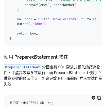
"select * from purchases where EMAIL = ? a
arrayOf
(
email
,
orderNumber
)
)
val
bool
=
cursor
?.
moveToFirst
()
?:
false
cursor
?.
close
()
return
bool
}
使用 Prepared
Statement 物件
PreparedStatement
介面會將 SQL 陳述式預先編譯為物
件，才能高效率多次執行。而 PreparedStatement 使用
?
做為參數的預留位置，則會導致下列已編譯的插入嘗試作業
失效：
WHERE
id
=
295094
OR
1
=
1
;