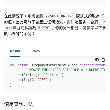
在此情況下，系統會將
295094 OR 1=1
陳述式讀取為 ID
的值，因此可能不會產生任何結果，而原始查詢則會將
OR
1=1
陳述式解讀為
WHERE
子句的另一部分。請參考以下參
數化查詢的示例：
Kotlin
Java
val
pstmt
:
PreparedStatement
=
con
.
prepareStatemen
"UPDATE EMPLOYEES SET ROLE = ? WHERE ID =
setString
(
1
,
"Barista"
)
setInt
(
2
,
295094
)
}
使用查詢方法