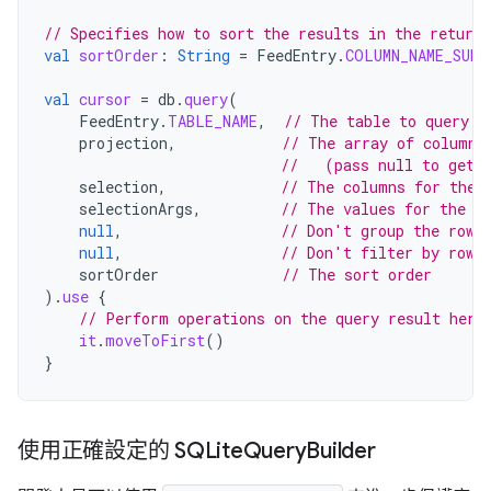
// Specifies how to sort the results in the return
val
sortOrder
:
String
=
FeedEntry
.
COLUMN_NAME_SUBT
val
cursor
=
db
.
query
(
FeedEntry
.
TABLE_NAME
,
// The table to query
projection
,
// The array of columns
//   (pass null to get 
selection
,
// The columns for the 
selectionArgs
,
// The values for the W
null
,
// Don't group the rows
null
,
// Don't filter by row 
sortOrder
// The sort order
).
use
{
// Perform operations on the query result here
it
.
moveToFirst
()
}
使用正確設定的 SQLite
Query
Builder