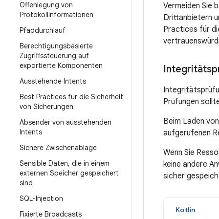
Offenlegung von
Vermeiden Sie 
Protokollinformationen
Drittanbietern u
Practices für d
Pfaddurchlauf
vertrauenswürdi
Berechtigungsbasierte
Zugriffssteuerung auf
exportierte Komponenten
Integritäts
Ausstehende Intents
Integritätsprüf
Best Practices für die Sicherheit
Prüfungen sollt
von Sicherungen
Beim Laden von 
Absender von ausstehenden
Intents
aufgerufenen Re
Sichere Zwischenablage
Wenn Sie Ressou
Sensible Daten
,
die in einem
keine andere An
externen Speicher gespeichert
sicher gespeich
sind
SQL-Injection
Kotlin
Fixierte Broadcasts