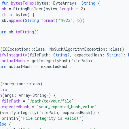
fun
bytesToHex
(
bytes
:
ByteArray
):
String
{
sb
=
StringBuilder
(
bytes
.
length
*
2
)
(
b
in
bytes
)
{
sb
.
append
(
String
.
format
(
"%02x"
,
b
))
urn
sb
.
toString
()
(
IOException
::
class
,
NoSuchAlgorithmException
::
class
)
ifyIntegrity
(
filePath
:
String?
,
expectedHash
:
String
):
actualHash
=
getIntegrityHash
(
filePath
)
urn
actualHash
==
expectedHash
(
Exception
::
class
)
tic
n
(
args
:
Array<String>
)
{
filePath
=
"/path/to/your/file"
expectedHash
=
"your_expected_hash_value"
(
verifyIntegrity
(
filePath
,
expectedHash
))
{
println
(
"File integrity is valid!"
)
lse
{