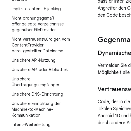
dass er ihren Z
Angreifer den C
Implizites Intent-Hijacking
den Code beschä
Nicht ordnungsgemäß
offengelegte Verzeichnisse
gegenüber File
Provider
Gegenma
Nicht vertrauenswürdiger
,
vom
Content
Provider
bereitgestellter Dateiname
Dynamische
Unsichere API-Nutzung
Vermeiden Sie d
Unsichere API oder Bibliothek
Möglichkeit alle
Unsichere
Übertragungsempfänger
Vertrauens
Unsichere DNS-Einrichtung
Code, der in di
Unsichere Einrichtung der
lokalen Speiche
Machine-to-Machine-
Kommunikation
Android 10 und 
durch andere A
Intent-Weiterleitung