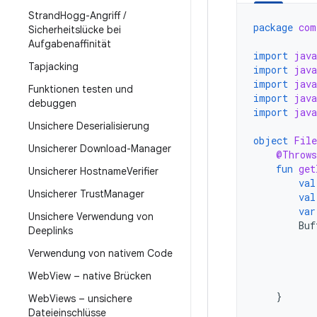
Strand
Hogg-Angriff
/
package
com
Sicherheitslücke bei
Aufgabenaffinität
import
java
Tapjacking
import
java
import
java
Funktionen testen und
import
java
debuggen
import
java
Unsichere Deserialisierung
object
File
Unsicherer Download-Manager
@Throws
fun
get
Unsicherer Hostname
Verifier
val
Unsicherer Trust
Manager
val
var
Unsichere Verwendung von
Buf
Deeplinks
Verwendung von nativem Code
Web
View – native Brücken
}
Web
Views – unsichere
Dateieinschlüsse