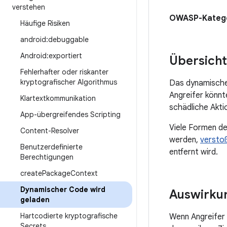
verstehen
OWASP-Kateg
Häufige Risiken
android:debuggable
Android:exportiert
Übersicht
Fehlerhafter oder riskanter
kryptografischer Algorithmus
Das dynamische 
Angreifer könnt
Klartextkommunikation
schädliche Akti
App-übergreifendes Scripting
Viele Formen d
Content-Resolver
werden,
verstoß
Benutzerdefinierte
entfernt wird.
Berechtigungen
create
Package
Context
Dynamischer Code wird
Auswirku
geladen
Hartcodierte kryptografische
Wenn Angreifer 
Secrets