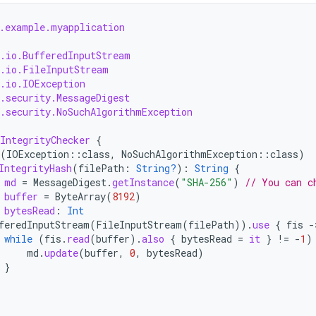
.example.myapplication
.io.BufferedInputStream
.io.FileInputStream
.io.IOException
.security.MessageDigest
.security.NoSuchAlgorithmException
IntegrityChecker
{
(
IOException
::
class
,
NoSuchAlgorithmException
::
class
)
IntegrityHash
(
filePath
:
String?
):
String
{
md
=
MessageDigest
.
getInstance
(
"SHA-256"
)
// You can c
buffer
=
ByteArray
(
8192
)
bytesRead
:
Int
feredInputStream
(
FileInputStream
(
filePath
)).
use
{
fis
-
while
(
fis
.
read
(
buffer
).
also
{
bytesRead
=
it
}
!=
-
1
)
md
.
update
(
buffer
,
0
,
bytesRead
)
}