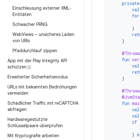
private
Einschleusung externer XML-
val
Entitäten
for
Schwacher PRNG
}
Web
Views – unsicheres Laden
ret
von URIs
}
Pfaddurchlauf zippen
@Throws
fun
ver
App mit der Play Integrity API
val
schützen ⍈
ret
Erweiterter Sicherheitsmodus
}
URLs mit bekannten Bedrohungen
@Throws
vermeiden
@JvmSta
Schädlicher Traffic mit re
CAPTCHA
fun
mai
abfragen
val
val
Hardwaregestützte
if
Schlüsselpaare überprüfen
}
e
Mit Kryptografie arbeiten