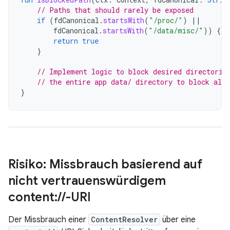
// Paths that should rarely be exposed
if
(
fdCanonical
.
startsWith
(
"/proc/"
)
||
fdCanonical
.
startsWith
(
"/data/misc/"
))
{
return
true
}
// Implement logic to block desired directorie
// the entire app data/ directory to block all 
}
Risiko: Missbrauch basierend auf
nicht vertrauenswürdigem
content:
/
/
-URI
Der Missbrauch einer
ContentResolver
über eine