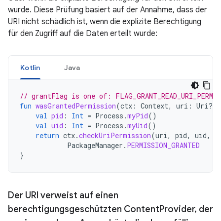
wurde. Diese Prüfung basiert auf der Annahme, dass der
URI nicht schädlich ist, wenn die explizite Berechtigung
für den Zugriff auf die Daten erteilt wurde:
Kotlin
Java
// grantFlag is one of: FLAG_GRANT_READ_URI_PERMI
fun
wasGrantedPermission
(
ctx
:
Context
,
uri
:
Uri?,
val
pid
:
Int
=
Process
.
myPid
()
val
uid
:
Int
=
Process
.
myUid
()
return
ctx
.
checkUriPermission
(
uri
,
pid
,
uid
,
g
PackageManager
.
PERMISSION_GRANTED
}
Der URI verweist auf einen
berechtigungsgeschützten Content
Provider
,
der