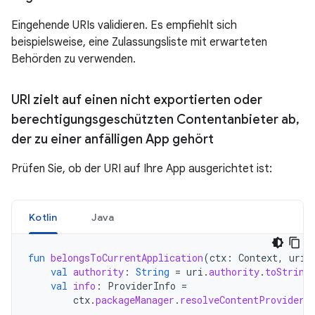
Eingehende URIs validieren. Es empfiehlt sich
beispielsweise, eine Zulassungsliste mit erwarteten
Behörden zu verwenden.
URI zielt auf einen nicht exportierten oder
berechtigungsgeschützten Contentanbieter ab
,
der zu einer anfälligen App gehört
Prüfen Sie, ob der URI auf Ihre App ausgerichtet ist:
Kotlin
Java
fun
belongsToCurrentApplication
(
ctx
:
Context
,
uri
:
val
authority
:
String
=
uri
.
authority
.
toString
val
info
:
ProviderInfo
=
ctx
.
packageManager
.
resolveContentProvider
(