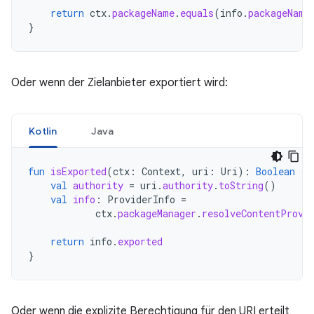
return
ctx
.
packageName
.
equals
(
info
.
packageName
}
Oder wenn der Zielanbieter exportiert wird:
Kotlin
Java
fun
isExported
(
ctx
:
Context
,
uri
:
Uri
):
Boolean
{
val
authority
=
uri
.
authority
.
toString
()
val
info
:
ProviderInfo
=
ctx
.
packageManager
.
resolveContentProvi
return
info
.
exported
}
Oder wenn die explizite Berechtigung für den URI erteilt