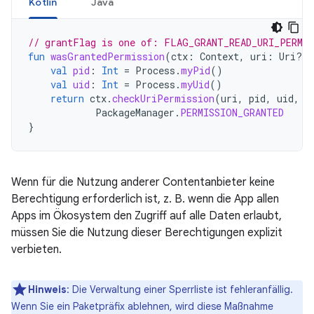
Kotlin
Java
// grantFlag is one of: FLAG_GRANT_READ_URI_PERMI
fun
wasGrantedPermission
(
ctx
:
Context
,
uri
:
Uri?,
val
pid
:
Int
=
Process
.
myPid
()
val
uid
:
Int
=
Process
.
myUid
()
return
ctx
.
checkUriPermission
(
uri
,
pid
,
uid
,
g
PackageManager
.
PERMISSION_GRANTED
}
Wenn für die Nutzung anderer Contentanbieter keine
Berechtigung erforderlich ist, z. B. wenn die App allen
Apps im Ökosystem den Zugriff auf alle Daten erlaubt,
müssen Sie die Nutzung dieser Berechtigungen explizit
verbieten.
Hinweis
:
Die Verwaltung einer Sperrliste ist fehleranfällig.
Wenn Sie ein Paketpräfix ablehnen, wird diese Maßnahme