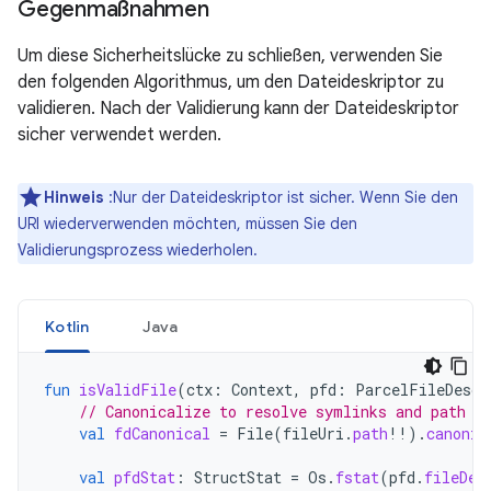
Gegenmaßnahmen
Um diese Sicherheitslücke zu schließen, verwenden Sie
den folgenden Algorithmus, um den Dateideskriptor zu
validieren. Nach der Validierung kann der Dateideskriptor
sicher verwendet werden.
Hinweis
:Nur der Dateideskriptor ist sicher. Wenn Sie den
URI wiederverwenden möchten, müssen Sie den
Validierungsprozess wiederholen.
Kotlin
Java
fun
isValidFile
(
ctx
:
Context
,
pfd
:
ParcelFileDescr
// Canonicalize to resolve symlinks and path t
val
fdCanonical
=
File
(
fileUri
.
path
!!
).
canonic
val
pfdStat
:
StructStat
=
Os
.
fstat
(
pfd
.
fileDes