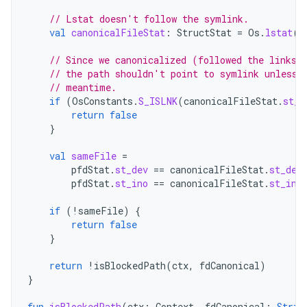
// Lstat doesn't follow the symlink.
val
canonicalFileStat
:
StructStat
=
Os
.
lstat
(
f
// Since we canonicalized (followed the links)
// the path shouldn't point to symlink unless 
// meantime.
if
(
OsConstants
.
S_ISLNK
(
canonicalFileStat
.
st_m
return
false
}
val
sameFile
=
pfdStat
.
st_dev
==
canonicalFileStat
.
st_dev
pfdStat
.
st_ino
==
canonicalFileStat
.
st_ino
if
(
!
sameFile
)
{
return
false
}
return
!
isBlockedPath
(
ctx
,
fdCanonical
)
}
fun
isBlockedPath
(
ctx
:
Context
,
fdCanonical
:
Strin