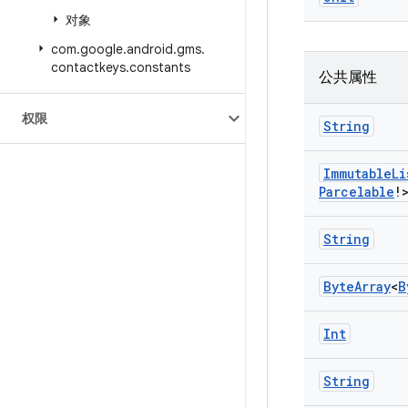
对象
com
.
google
.
android
.
gms
.
contactkeys
.
constants
公共属性
权限
String
Immutable
Li
Parcelable
!
String
Byte
Array
<
B
Int
String