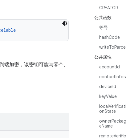
CREATOR
公共函数
等号
celable
hashCode
writeToParcel
公共属性
到端加密，该密钥可能与零个、
accountId
contactInfos
deviceId
keyValue
localVerificati
onState
ownerPackag
eName
remoteVerific