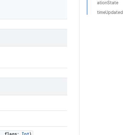
ationState
timeUpdated
, flags:
Int
)