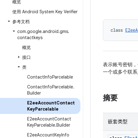
概览
使用 Android System Key Verifier
参考文档
class 
E2eeA
com
.
google
.
android
.
gms
.
contactkeys
概览
接口
表示账号密钥，
类
一个或多个联系
Contact
Info
Parcelable
Contact
Info
Parcelable
.
Builder
摘要
E2ee
Account
Contact
Key
Parcelable
E2ee
Account
Contact
嵌套类型
Key
Parcelable
.
Builder
E2ee
Account
Key
Info