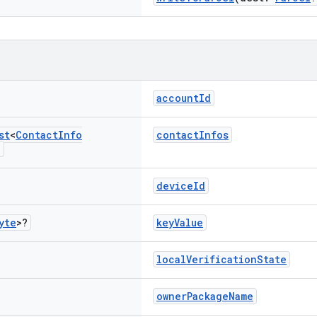
accountId
st
<
Contact
Info
contactInfos
>
deviceId
yte
>?
keyValue
localVerificationState
ownerPackageName