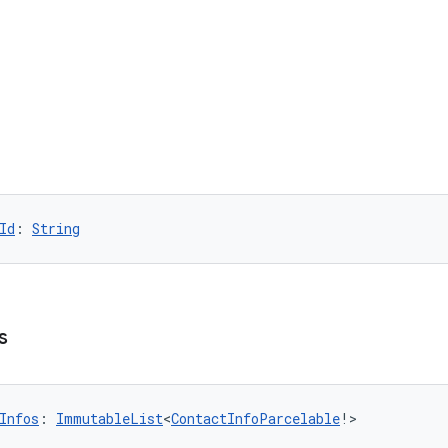
Id
: 
String
s
Infos
: 
ImmutableList
<
ContactInfoParcelable
!>