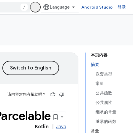
/
Android Studio
登录
本页内容
摘要
嵌套类型
常量
公共函数
该内容对您有帮助吗？
公共属性
Parcelable
继承的常量
继承的函数
Kotlin
|
Java
常量