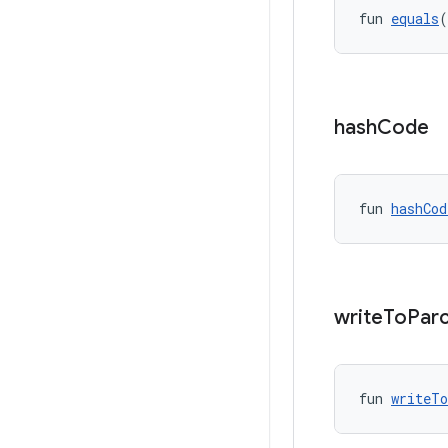
fun 
equals
(
hash
Code
fun 
hashCod
write
To
Parc
fun 
writeT