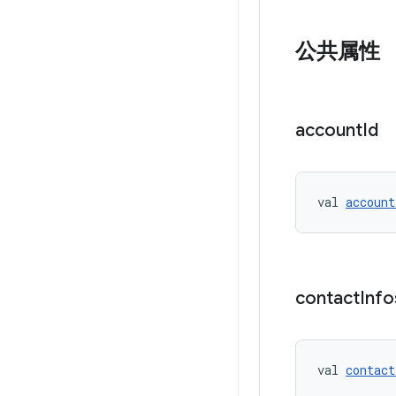
公共属性
account
Id
val 
account
contact
Info
val 
contact