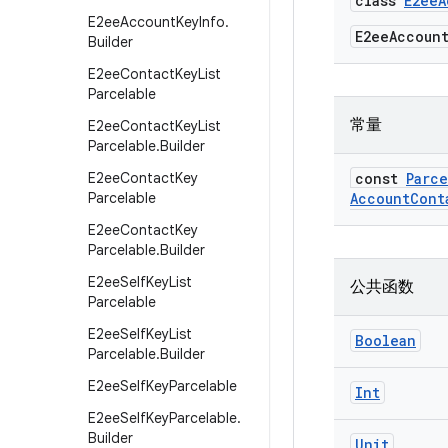
class
E2eeA
E2ee
Account
Key
Info
.
E2eeAccount
Builder
E2ee
Contact
Key
List
Parcelable
常量
E2ee
Contact
Key
List
Parcelable
.
Builder
E2ee
Contact
Key
const
Parce
Parcelable
Account
Cont
E2ee
Contact
Key
Parcelable
.
Builder
E2ee
Self
Key
List
公共函数
Parcelable
E2ee
Self
Key
List
Boolean
Parcelable
.
Builder
E2ee
Self
Key
Parcelable
Int
E2ee
Self
Key
Parcelable
.
Builder
Unit