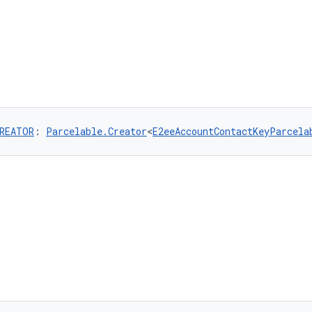
REATOR
: 
Parcelable.Creator
<
E2eeAccountContactKeyParcela