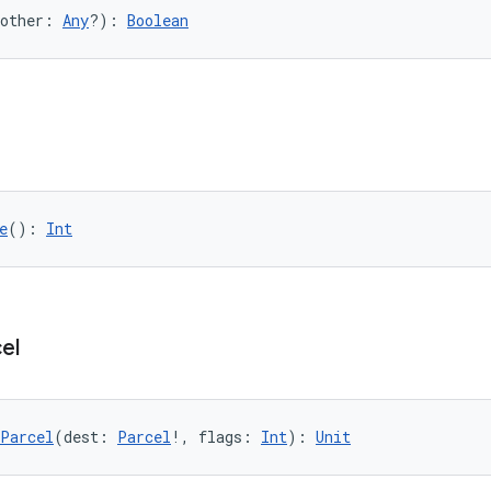
other: 
Any
?): 
Boolean
e
(): 
Int
el
oParcel
(dest: 
Parcel
!, flags: 
Int
): 
Unit