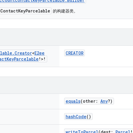
ccountContactKeyParcelable.Builder
ContactKeyParcelable
的构建器类。
lable
.
Creator
<
E2ee
CREATOR
act
Key
Parcelable
!>!
equals
(other:
Any
?)
hashCode
()
writeToParcel
(dest:
Parcel
!