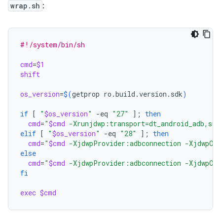
wrap.sh
:
#!/system/bin/sh
cmd
=
$1
shift
os_version
=
$(
getprop
ro.build.version.sdk
)
if
[
"
$os_version
"
-eq
"27"
]
;
then
cmd
=
"
$cmd
 -Xrunjdwp:transport=dt_android_adb,sus
elif
[
"
$os_version
"
-eq
"28"
]
;
then
cmd
=
"
$cmd
 -XjdwpProvider:adbconnection -XjdwpOpt
else
cmd
=
"
$cmd
 -XjdwpProvider:adbconnection -XjdwpOpt
fi
exec
$cmd