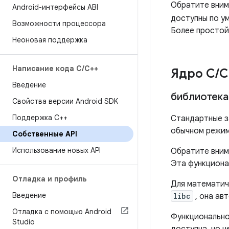
Обратите вним
Android-интерфейсы ABI
доступны по у
Возможности процессора
Более простой
Неоновая поддержка
Написание кода C
/
C++
Ядро C
/
C
Введение
библиотека
Свойства версии Android SDK
Поддержка С++
Стандартные з
обычном режим
Собственные API
Использование новых API
Обратите внима
Эта функциона
Отладка и профиль
Для математич
Введение
libc
, она ав
Отладка с помощью Android
Функционально
Studio