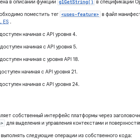
дена в описании функции
glGetString()
в спецификации O
еобходимо поместить тег
<uses-feature>
в файл манифест
L ES
.
доступен начиная с API уровня 4.
доступен начиная с API уровня 5.
доступен начиная с уровня API 18.
доступен начиная с API уровня 21.
доступен начиная с API уровня 24.
ляет собственный интерфейс платформы через заголовоч
h>
для выделения и управления контекстами и поверхностя
 выполнять следующие операции из собственного кода: