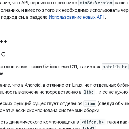
ание, что API, версии которых ниже
minSdkVersion
вашего
молчанию, и вместо этого их необходимо использовать че
 подход см. в разделе
Использование новых API
.
++
 C
аголовочные файлы библиотеки C11, такие как
<stdlib.h>
е.
ние, что в Android, в отличие от Linux, нет отдельных биб
льность включена непосредственно в
libc
, и её не нужно
еских функций существует отдельная
libm
(следуя обычно
томатически скомпонована системами сборки.
сть динамического компоновщика в
<dlfcn.h>
такая как d
libdl