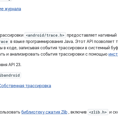
ие журнала
трассировки
<android/trace.h>
предоставляет нативный 
race
в языке программирования Java. Этот API позволяет
ы в коде, записывая события трассировки в системный буф
ть и анализировать события трассировки с помощью
инст
вня API 23.
ibandroid
Собственная трассировка
пользовать
библиотеку сжатия Zlib
, включив
<zlib.h>
и ск