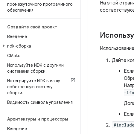
На этой стран
промежуточного программного
соответствующ
обеспечения
Создайте свой проект
Использу
Введение
ndk-сборка
Использование
CMake
Дайте ко
Используйте NDK с другими
Если
системами сборки
.
Обра
Интегрируйте NDK в вашу
Напр
собственную систему
-lf
сборки
.
Видимость символа управления
Доп
Если
Архитектуры и процессоры
#includ
Введение