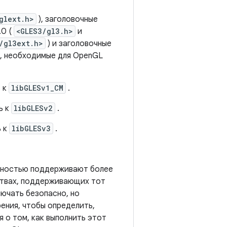
glext.h>
), заголовочные
.0 (
<GLES3/gl3.h>
и
/gl3ext.h>
) и заголовочные
, необходимые для OpenGL
ь к
libGLESv1_CM
.
ь к
libGLESv2
.
ь к
libGLESv3
.
олностью поддерживают более
ствах, поддерживающих тот
лючать безопасно, но
ения, чтобы определить,
 о том, как выполнить этот