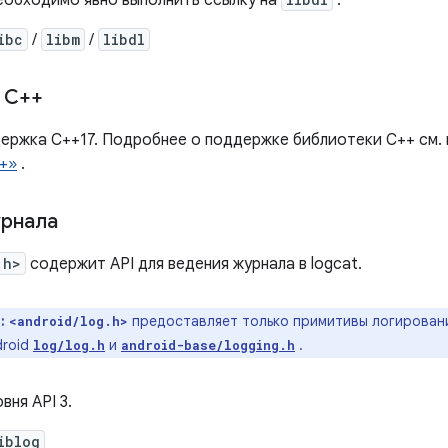
необходимо явно выполнить ссылку на
.
ibc
/
libm
/
libdl
 C++
ержка C++17. Подробнее о поддержке библиотеки C++ см.
+»
.
урнала
.h>
содержит API для ведения журнала в logcat.
:
предоставляет только примитивы логировани
<android/log.h>
droid
и
.
log/log.h
android-base/logging.h
вня API 3.
iblog