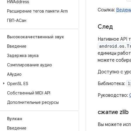
HWAddress
Ссылка:
Веден
Расширение тегов памяти Arm
ГВП-АСан
След
Высококачественный звук
Нативное API 
android.os.T
Введение
единицы работ
Задержка звука
можете собира
Сэмплирование аудио
Доступно с уро
ААудио
Библиотека:
l
Open
SL ES
Собственный MIDI API
Руководство:
Дополнительные ресурсы
сжатие zlib
Вулкан
Вы можете ис
Введение