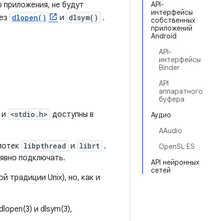
 приложения, не будут
API-
интерфейсы
рез
dlopen()
и
dlsym()
.
собственных
приложений
Android
API-
интерфейсы
Binder
API
аппаратного
буфера
и
<stdio.h>
доступны в
Аудио
AAudio
лиотек
libpthread
и
librt
.
OpenSL ES
 явно подключать.
API нейронных
сетей
й традиции Unix), но, как и
lopen(3) и dlsym(3),