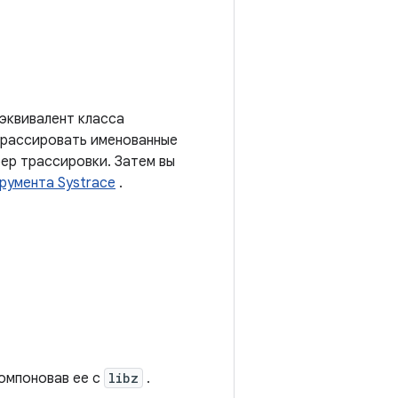
эквивалент класса
 трассировать именованные
ер трассировки. Затем вы
румента Systrace
.
омпоновав ее с
libz
.