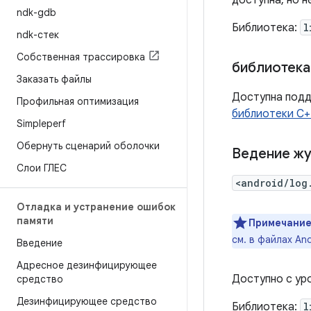
доступна, но 
ndk-gdb
Библиотека:
l
ndk-стек
Собственная трассировка
библиотека
Заказать файлы
Доступна подд
Профильная оптимизация
библиотеки C+
Simpleperf
Обернуть сценарий оболочки
Ведение ж
Слои ГЛЕС
<android/log
Отладка и устранение ошибок
памяти
Примечание
см. в файлах An
Введение
Адресное дезинфицирующее
Доступно с уро
средство
Дезинфицирующее средство
Библиотека:
l