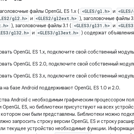
аголовочные файлы OpenGL ES 1.x (
<GLES/gl.h>
и
<GLES/
LES2/gl2.h>
и
<GLES2/gl2ext.h>
), заголовочные файлы 3
t.h>
), заголовочные файлы 3.1 (
<GLES3/gl31.h>
и
<GLES3
LES3/gl32.h>
и
<GLES3/gl3ext.h>
) содержат объявления
овать OpenGL ES 1.x, подключите свой собственный модул
овать OpenGL ES 2.0, подключите свой собственный модул
овать OpenGL ES 3.x, подключите свой собственный модул
 на базе Android поддерживают OpenGL ES 1.0 и 2.0.
ства Android с необходимым графическим процессором п
и OpenGL ES, но библиотеки присутствуют на всех устрой
на котором они были представлены. Библиотеки можно подк
лжно запросить строку версии OpenGL ES и строку расшир
ли текущее устройство необходимые функции. Информация