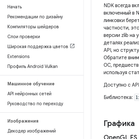
NDK всегда вкл
Начать
включенный в 
Рекомендации по дизайну
линковки бере
Компиляторы шейдеров
частности, эт
версии zlib н
Слои проверки
деталях реали
Широкая поддержка цветов
API, но структ
Extensions
Обратите внима
ОС, предшеств
Профиль Android Vulkan
используя ста
Машинное обучение
Доступно с API
API нейронных сетей
Библиотека:
l
Руководство по переходу
Изображения
Графика
Декодер изображений
Open
GL ES 