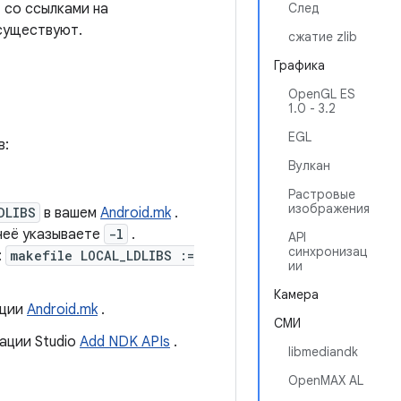
 со ссылками на
След
 существуют.
сжатие zlib
Графика
OpenGL ES
1.0 - 3.2
EGL
в:
Вулкан
Растровые
изображения
DLIBS
в вашем
Android.mk
.
неё указываете
-l
.
API
синхронизац
:
makefile LOCAL_LDLIBS :=
ии
Камера
ации
Android.mk
.
СМИ
ации Studio
Add NDK APIs
.
libmediandk
OpenMAX AL