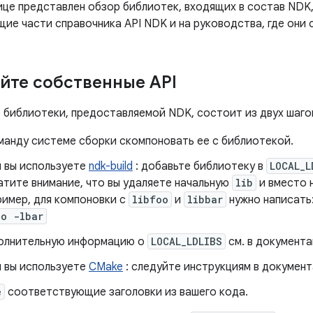
ице представлен обзор библиотек, входящих в состав NDK,
ие части справочника API NDK и на руководства, где они
йте собственные API
 библиотеки, предоставляемой NDK, состоит из двух шаго
манду системе сборки скомпоновать ее с библиотекой.
 вы используете
ndk-build
: добавьте библиотеку в
LOCAL_L
тите внимание, что вы удаляете начальную
lib
и вместо 
имер, для компоновки с
libfoo
и
libbar
нужно написать
oo -lbar
олнительную информацию о
LOCAL_LDLIBS
см. в документ
 вы используете
CMake
: следуйте инструкциям в документ
e
соответствующие заголовки из вашего кода.