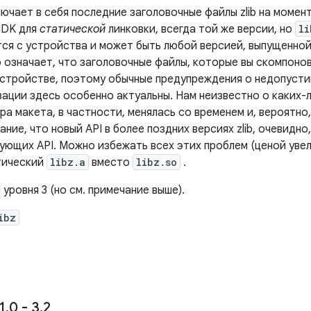
ючает в себя последние заголовочные файлы zlib на момент
NDK для
статической
линковки, всегда той же версии, но
li
тся с устройства и может быть любой версией, выпущенной
о означает, что заголовочные файлы, которые вы скомпоно
а устройстве, поэтому обычные предупреждения о недопус
зации здесь особенно актуальны. Нам неизвестно о каких-
ура макета, в частности, менялась со временем и, вероятно
ние, что новый API в более поздних версиях zlib, очевидно
ующих API. Можно избежать всех этих проблем (ценой увел
тический
libz.a
вместо
libz.so
.
 уровня 3 (но см. примечание выше).
ibz
1
.
0 - 3
.
2