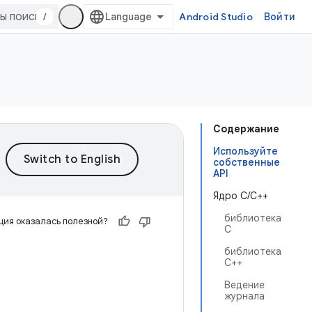
/
Android Studio
Войти
Содержание
Используйте
собственные
API
Ядро C/C++
библиотека
ия оказалась полезной?
C
библиотека
C++
Ведение
журнала