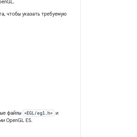
penGL.
а, чтобы указать требуемую
ные файлы
<EGL/egl.h>
и
ми OpenGL ES.