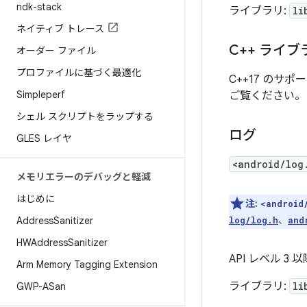
ndk-stack
ライブラリ:
li
ネイティブ トレース
C++ ライブ
オーダー ファイル
プロファイルに基づく最適化
C++17 のサ
Simpleperf
ご覧ください。
シェル スクリプトをラップする
ログ
GLES レイヤ
<android/log
メモリエラーのデバッグと軽減
はじめに
注:
<android
、
Address
Sanitizer
log/log.h
and
HWAddress
Sanitizer
API レベル 3
Arm Memory Tagging Extension
ライブラリ:
li
GWP-ASan