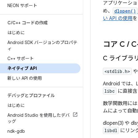
アプリケーシ
NEON サポート
め、
dlopen()
い API の使用
を
C
/
C++ コードの作成
はじめに
Android SDK バージョンのプロパテ
コア C
/
C
ィ
C ライブラ
C++ サポート
ネイティブ API
<stdlib.h>
新しい API の使用
Android では
libc
に直接含
デバッグとプロファイル
数学関数用には（
はじめに
ムによって自動
Android Studio を使用したデバ
ッグ
dlopen(3) や 
libdl
にリン
ndk-gdb