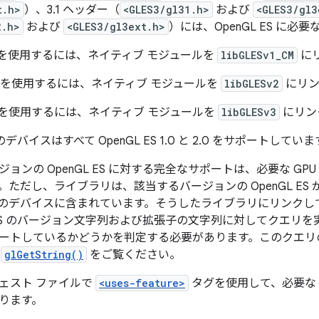
t.h>
）、3.1 ヘッダー（
<GLES3/gl31.h>
および
<GLES3/gl3
2.h>
および
<GLES3/gl3ext.h>
）には、OpenGL ES に
 1.x を使用するには、ネイティブ モジュールを
libGLESv1_CM
に
 2.0 を使用するには、ネイティブ モジュールを
libGLESv2
にリン
 3.x を使用するには、ネイティブ モジュールを
libGLESv3
にリン
スのデバイスはすべて OpenGL ES 1.0 と 2.0 をサポートしてい
ンの OpenGL ES に対する完全なサポートは、必要な GPU を
ただし、ライブラリは、該当するバージョンの OpenGL ES が
のデバイスに含まれています。そうしたライブラリにリンクし
GL ES のバージョン文字列および拡張子の文字列に対してクエリ
ートしているかどうかを判定する必要があります。このクエリ
の
glGetString()
をご覧ください。
ェスト ファイルで
<uses-feature>
タグを使用して、必要な
ります。