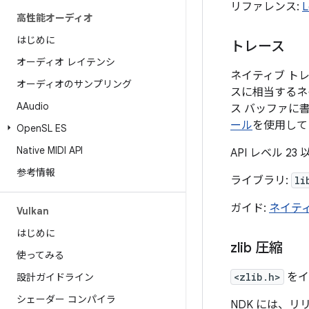
リファレンス:
L
高性能オーディオ
はじめに
トレース
オーディオ レイテンシ
ネイティブ トレー
オーディオのサンプリング
スに相当するネ
AAudio
ス バッファに
ール
を使用して
Open
SL ES
Native MIDI API
API レベル 2
参考情報
ライブラリ:
li
ガイド:
ネイテ
Vulkan
はじめに
zlib 圧縮
使ってみる
<zlib.h>
をイ
設計ガイドライン
シェーダー コンパイラ
NDK には、リ