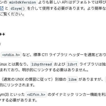
ョンの
minSdkVersion
よりも新しい API はデフォルトでは呼
と
dlsym()
を介して使用する必要があります。より簡単な
ご覧ください。
++
リ
や
<stdio.h>
など、標準 C11 ライブラリ ヘッダーを通常どお
、Linux とは異なり、
libpthread
および
librt
ライブラリは独
まれており、明示的にリンクする必要はありません。
通常の UNIX の慣習に従って）別個の
libm
がありますが、
的にリンクされます。
dlsym(3) といった
<dlfcn.h>
のダイナミック リンカー機能を
クする必要があります。