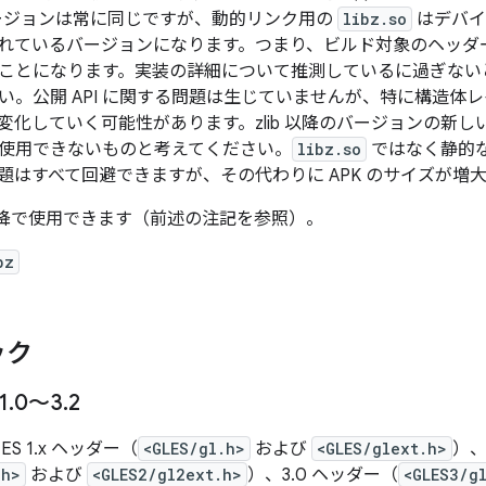
ジョンは常に同じですが、動的リンク用の
libz.so
はデバイ
れているバージョンになります。
つまり、ビルド対象のヘッダーが
ことになります。実装の詳細について推測しているに過ぎない
い。公開 API に関する問題は生じていませんが、特に構造体
化していく可能性があります。zlib 以降のバージョンの新しい AP
使用できないものと考えてください。
libz.so
ではなく静的
題はすべて回避できますが、その代わりに APK のサイズが増
3 以降で使用できます（前述の注記を参照）。
bz
ック
1
.
0～3
.
2
 ES 1.x ヘッダー（
<GLES/gl.h>
および
<GLES/glext.h>
）、
.h>
および
<GLES2/gl2ext.h>
）、3.0 ヘッダー（
<GLES3/g