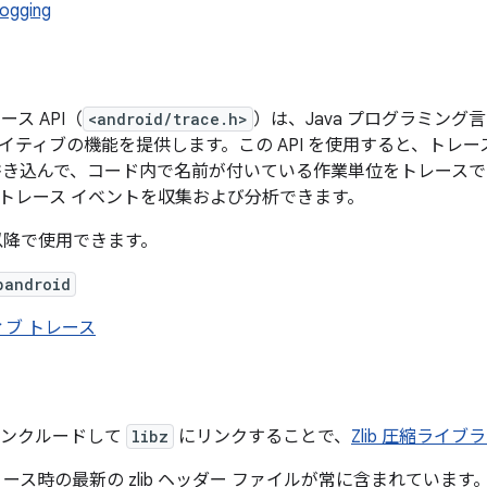
ogging
ス API（
<android/trace.h>
）は、Java プログラミング
イティブの機能を提供します。この API を使用すると、トレー
書き込んで、コード内で名前が付いている作業単位をトレース
トレース イベントを収集および分析できます。
3 以降で使用できます。
bandroid
ィブ トレース
ンクルードして
libz
にリンクすることで、
Zlib 圧縮ライブ
リース時の最新の zlib ヘッダー ファイルが常に含まれています