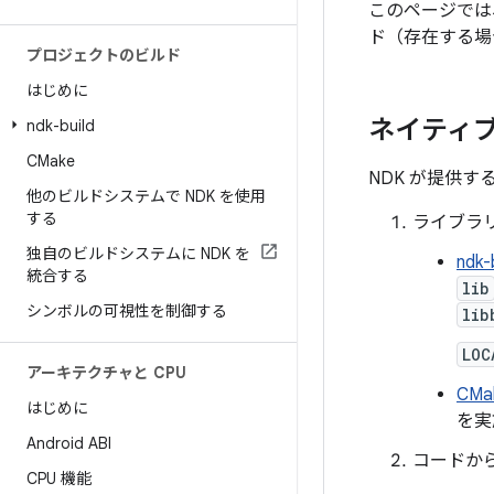
このページでは、
ド（存在する場
プロジェクトのビルド
はじめに
ネイティブ
ndk-build
CMake
NDK が提供
他のビルドシステムで NDK を使用
する
ライブラ
独自のビルドシステムに NDK を
ndk-
統合する
lib
シンボルの可視性を制御する
lib
LOC
アーキテクチャと CPU
CMa
はじめに
を実
Android ABI
コードか
CPU 機能