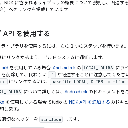
NDK に含まれるライブラリの概要について説明し、関連する N
合）へのリンクを掲載しています。
 API を使用する
するライブラリを使用するには、次の 2 つのステップを行います
リにリンクするよう、ビルドシステムに通知します。
build
を使用している場合:
Android.mk
の
LOCAL_LDLIBS
にライ
を削除して、代わりに
-l
と記述することに注意してください
bar
にリンクするには、
makefile LOCAL_LDLIBS := -lfoo 
AL_LDLIBS
について詳しくは、
Android.mk
のドキュメントを
ke
を使用している場合: Studio の
NDK API を追加する
のドキ
施します。
ら適切なヘッダーを
#include
します。