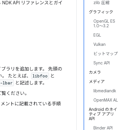
DK API リファレンスとガイ
zlib 圧縮
グラフィック
OpenGL ES
1.0～3.2
EGL
Vulkan
。
ビットマップ
Sync API
ブラリを追加します。 先頭の
カメラ
。 たとえば、
libfoo
と
メディア
-lbar
と記述します。
libmediandk
ご覧ください。
OpenMAX AL
ュメントに記載されている手順
Android のネイ
ティブ アプリ
API
Binder API