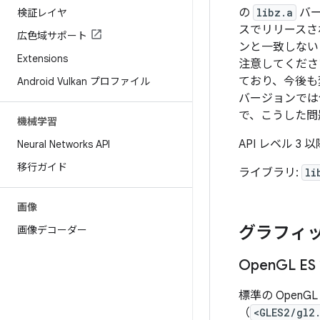
の
libz.a
バー
検証レイヤ
スでリリースさ
広色域サポート
ンと一致しない
Extensions
注意してくださ
ており、今後も変
Android Vulkan プロファイル
バージョンでは
で、こうした問
機械学習
API レベル 
Neural Networks API
移行ガイド
ライブラリ:
li
画像
グラフィ
画像デコーダー
Open
GL ES 
標準の OpenGL
（
<GLES2/gl2