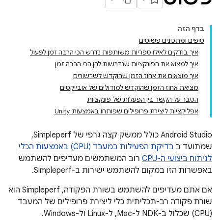
בדף הזה
טיפים ומתכונים פשוטים
איך בודקים לאילו ספריות משותפות נדרש הכי הרבה זמן לפעול
איך למצוא את הפונקציות שנדרשות להן הכי הרבה זמן
איך מוצאים את אחוז הזמן שהוקדש לשרשורים
מציאת אחוז הזמן שהוקדש למודולים של אובייקטים
הסבר על הקשר בין הפעלות של פונקציות
אפליקציות ליצירת פרופילים שפותחו באמצעות Unity
Android Studio כולל ממשק קצה גרפי של Simpleperf,
שמתועד ב
בדיקת הפעילות במעבד (CPU) באמצעות הכלי
לניתוח ביצועי ה-CPU
רוב המשתמשים מעדיפים להשתמש
באפשרות הזו במקום להשתמש ישירות ב-Simpleperf.
אם אתם מעדיפים להשתמש בשורת הפקודה, Simpleperf הוא
שורת פקודה רב-תכליתית כלי ליצירת פרופילים של המעבד
(CPU) שכלול ב-NDK ל-Mac, ל-Linux ול-Windows.