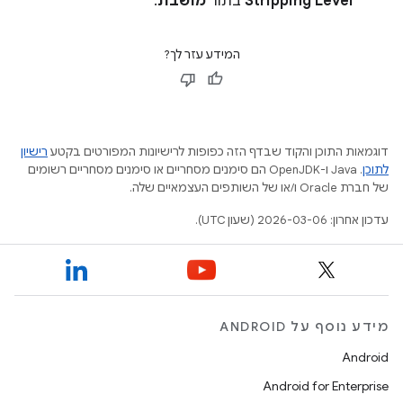
Stripping Level
בתור
מושבת
.
המידע עזר לך?
דוגמאות התוכן והקוד שבדף הזה כפופות לרישיונות המפורטים בקטע
רישיון
לתוכן
.‏ Java ו-OpenJDK הם סימנים מסחריים או סימנים מסחריים רשומים
של חברת Oracle ו/או של השותפים העצמאיים שלה.
עדכון אחרון: 2026-03-06 (שעון UTC).
מידע נוסף על ANDROID
Android
Android for Enterprise