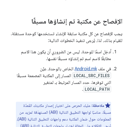
الإفصاح عن مكتبة تم إنشاؤها مسبقًا
يجب الإفصاح عن كل مكتبة سابقة الإنشاء تستخدمها كوحدة مستقلة.
للقيام بذلك، لذا، يُرجى تنفيذ الخطوات التالية:
أدخِل اسمًا للوحدة. ليس من الضروري أن يكون هذا الاسم
مطابقًا لاسم اسم تم إنشاؤه مسبقًا نفسها.
في ملف
Android.mk
الخاص بالوحدة، عيِّن
LOCAL_SRC_FILES
المسار إلى المكتبة المصممة مسبقًا
التي توفرها. حدد المسار المرتبط بـ لمتغير
.
LOCAL_PATH
ملاحظة:
عليك الحرص على اختيار إصدار مكتبتك المُعدّة
مسبقًا. مناسبًا لواجهة التطبيق الثنائية (ABI) المستهدَفة لمزيد من
المعلومات حول ضمان المكتبة دعم واجهات التطبيق الثنائية (ABI)،
يُرجى الاطّلاع على المقالة
اختيار واجهات التطبيق الثنائية (ABI)