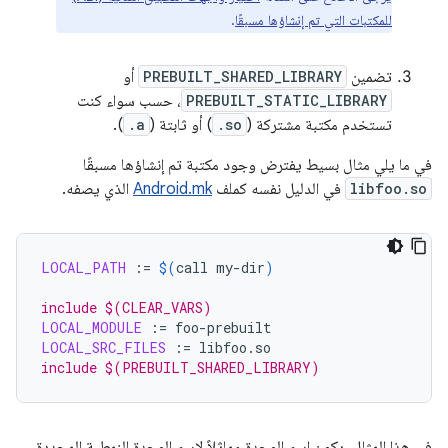
للمكتبات التي تم إنشاؤها مسبقًا
.
تضمين
PREBUILT_SHARED_LIBRARY
أو
PREBUILT_STATIC_LIBRARY
، حسب سواء كنت
تستخدم مكتبة مشتركة (
.so
) أو ثابتة (
.a
).
في ما يلي مثال بسيط يفترض وجود مكتبة تم إنشاؤها مسبقًا
libfoo.so
في الدليل نفسه كملف
Android.mk
الذي يصفه.
LOCAL_PATH
:=
$(
call
my-dir
)
include $(CLEAR_VARS)
LOCAL_MODULE
:=
LOCAL_SRC_FILES
:=
include $(PREBUILT_SHARED_LIBRARY)
في هذا المثال، يكون اسم الوحدة مماثلاً لاسم الوحدة النمطية المحددة