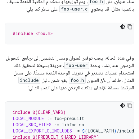
ملف عنوان، مثل
foo.h
، يتم توزيعها باستخدام المكتبة المُعدة مسبقًا.
بالنسبة مثال، قد يحتوي
foo-user.c
على سطر كما يلي:
#include <foo.h>
وفي هذه الحالة، يجب توفير العنوان ومسار التضمين إلى برنامج التحويل
البرمجي عند إنشاء وحدة
foo-user
. طريقة بسيطة لتحقيق ذلك
استخدام عمليات تصدير في تعريف الوحدة المُعدة مسبقًا. على سبيل
المثال، طالما أن لأنّ العنوان
foo.h
يقع ضمن دليل
include
المرتبط مسبقة الإنشاء، يمكنك الإعلان عنها على النحو التالي:
include $(CLEAR_VARS)
LOCAL_MODULE
:=
LOCAL_SRC_FILES
:=
LOCAL_EXPORT_C_INCLUDES
:=
$(
LOCAL_PATH
)
include $(PREBUILT_SHARED_LIBRARY)