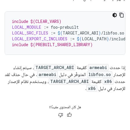
include $(CLEAR_VARS)
LOCAL_MODULE
:=
LOCAL_SRC_FILES
:=
$(
TARGET_ARCH_ABI
)
LOCAL_EXPORT_C_INCLUDES
:=
$(
LOCAL_PATH
)
include $(PREBUILT_SHARED_LIBRARY)
إذا حددت
armeabi
كقيمة
TARGET_ARCH_ABI
، سيتم إنشاء
الإصدار
libfoo.so
المتوفّر في دليل
armeabi
. في حال حذف لقد
حددت
x86
كقيمة
TARGET_ARCH_ABI
، ويستخدم نظام الإصدار
الإصدار في دليل
x86
.
هل كان المحتوى مفيدًا؟