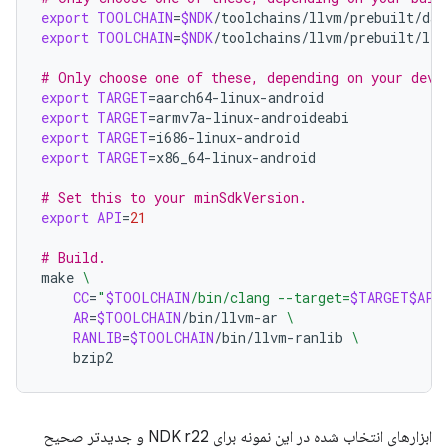
export
TOOLCHAIN
=
$NDK
export
TOOLCHAIN
=
$NDK
/toolchains/llvm/prebuilt/linu
# Only choose one of these, depending on your devi
export
TARGET
=
export
TARGET
=
export
TARGET
=
export
TARGET
=
x86_64-linux-android

# Set this to your minSdkVersion.
export
API
=
21
# Build.
make
\
CC
=
"
$TOOLCHAIN
/bin/clang --target=
$TARGET$API
AR
=
$TOOLCHAIN
/bin/llvm-ar
\
RANLIB
=
$TOOLCHAIN
/bin/llvm-ranlib
\
ابزارهای انتخاب شده در این نمونه برای NDK r22 و جدیدتر صحیح