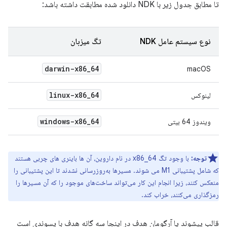
تا مطابق جدول زیر با NDK دانلود شده مطابقت داشته باشد:
نوع سیستم عامل NDK
تگ میزبان
darwin-x86
_
64
macOS
linux-x86
_
64
لینوکس
windows-x86
_
64
ویندوز 64 بیتی
توجه:
با وجود تگ x86_64 در نام داروین، آن ها باینری های چربی هستند
که شامل پشتیبانی M1 می شوند. مسیرها به‌روزرسانی نشدند تا این پشتیبانی را
منعکس کنند، زیرا انجام این کار می‌تواند ساخت‌های موجود را که آن مسیرها را
رمزگذاری می‌کنند، خراب کند.
قالب پیشوند یا آرگومان هدف در اینجا سه ​​گانه هدف با پسوندی است