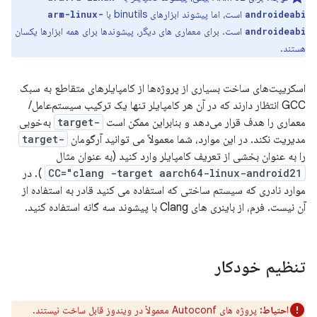
است، اما پیشوند ابزارهای binutils با
arm-linux-
androideabi
است. برای معماری های دیگر، پیشوندها برای همه ابزارها یکسان
androideabi
هستند.
اسکریپت‌های ساخت بسیاری از پروژه‌ها از کامپایلرهای متقاطع به سبک
GCC انتظار دارند که در آن هر کامپایلر تنها یک ترکیب سیستم‌عامل/
معماری را هدف قرار می‌دهد و بنابراین ممکن است
-target
به‌خوبی
مدیریت نکند. در این موارد، شما معمولاً می توانید آرگومان
-target
را به عنوان بخشی از تعریف کامپایلر وارد کنید (به عنوان مثال
CC="clang -target aarch64-linux-android21
). در
موارد نادری که سیستم ساختی که استفاده می کنید قادر به استفاده از
آن نیست. فرم، از باینری های Clang با پیشوند سه گانه استفاده کنید.
تنظیم خودکار
احتیاط:
پروژه های Autoconf معمولاً در ویندوز قابل ساخت نیستند.