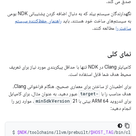
صدق می کند.
نگهدارندگان سیستم بیلد که به دنبال اضافه کردن پشتیبانی NDK بومی
به سیستم‌های ساخت خود هستند، باید
راهنمای حفظ‌کننده سیستم
ساخت را
مطالعه کنند.
نمای کلی
کامپایلر Clang در NDK تنها با حداقل پیکربندی مورد نیاز برای تعریف
محیط هدف شما قابل استفاده است.
برای اطمینان از ساختن برای معماری صحیح، هنگام فراخوانی Clang،
هدف مناسب را با
-target
عبور دهید. به عنوان مثال، برای کامپایل
برای اندروید ARM 64 بیتی با
minSdkVersion
21، موارد زیر را
انجام دهید:
$
$NDK
/toolchains/llvm/prebuilt/
$HOST_TAG
/bin/clan