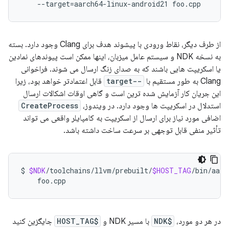
--target
=
aarch64-linux-android21
از طرف دیگر، نقاط ورودی با پیشوند هدف برای Clang وجود دارد. بسته
به نسخه NDK و سیستم عامل میزبان، اینها ممکن است پیوندهای نمادین
یا اسکریپت هایی باشند که به صدای زنگ ارسال می شوند. فراخوانی
Clang به طور مستقیم با
--target
قابل اعتمادتر خواهد بود، زیرا
این جریان کار آزمایش شده ترین است و گاهی اوقات اشکالات ارسال
استدلال در اسکریپت ها وجود دارد. در ویندوز،
CreateProcess
اضافی مورد نیاز برای ارسال از اسکریپت به کامپایلر واقعی می تواند
تأثیر منفی قابل توجهی بر سرعت ساخت داشته باشد.
$
$NDK
/toolchains/llvm/prebuilt/
$HOST_TAG
/bin/aarc
در هر دو مورد،
$NDK
با مسیر NDK و
$HOST_TAG
جایگزین کنید