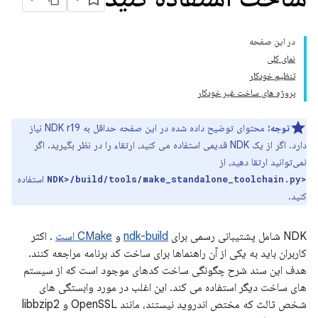
در این صفحه
نمای کلی
تنظیم خودکار
پروژه های ساخت غیر خودکار
توجه:
محتوای توضیح داده شده در این صفحه حداقل به NDK r19 نیاز
دارد. اگر از یک NDK قدیمی استفاده می کنید، ارتقاء را در نظر بگیرید. اگر
نمی‌توانید ارتقا دهید، از
استفاده
<NDK>/build/tools/make_standalone_toolchain.py
کنید.
NDK شامل پشتیبانی رسمی برای
ndk-build
و
CMake است
. اکثر
کاربران باید به یکی از آن راهنماها برای ساخت کد برنامه مراجعه کنند.
هدف این سند شرح چگونگی ساخت کدهای موجود است که از سیستم
های ساخت دیگر استفاده می کند. این اغلب در مورد وابستگی های
شخص ثالث که مختص اندروید نیستند، مانند OpenSSL و libbzip2