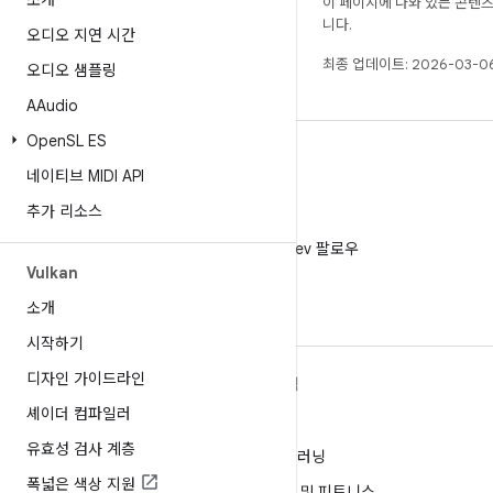
소개
이 페이지에 나와 있는 콘텐
니다.
오디오 지연 시간
최종 업데이트: 2026-03-06
오디오 샘플링
AAudio
Open
SL ES
네이티브 MIDI API
추가 리소스
X
X에서 @AndroidDev 팔로우
Vulkan
소개
시작하기
디자인 가이드라인
ANDROID 자세히 알아보기
탐색
셰이더 컴파일러
Android
게임
유효성 검사 계층
엔터프라이즈용 Android
머신러닝
폭넓은 색상 지원
보안
건강 및 피트니스