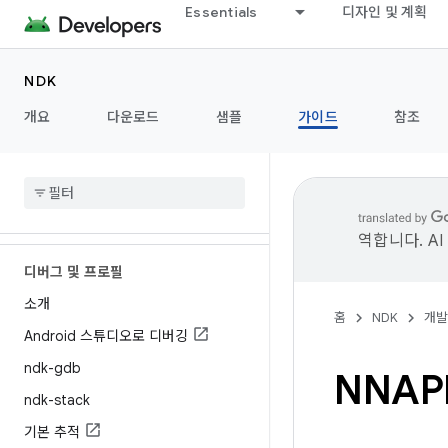
Neon 지원
Essentials
디자인 및 계획
C/C++ 코드 작성
NDK
소개
개요
다운로드
샘플
가이드
참조
Android SDK 버전 속성
C++ 지원
네이티브 API
최신 API 사용
역합니다. A
디버그 및 프로필
소개
홈
NDK
개발
Android 스튜디오로 디버깅
ndk-gdb
NNAP
ndk-stack
기본 추적