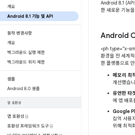
Android 8.
개요
한 새로운 기능을
Android 8
.
1 기능 및 API
동작 변경사항
Android
O
개요
<ph type="x-sm
백그라운드 실행 제한
환경을 전 세계적으
백그라운드 위치 제한
한 플랫폼으로 만들
메모리 최
샘플
개선했습니
Android 8
.
0 샘플
유연한 타겟
에 앱 배포
앱 호환성
Google Pl
앱 호환성 ⍈
십억 사용자
위해 최적화
호환성 프레임워크 도구 ⍈