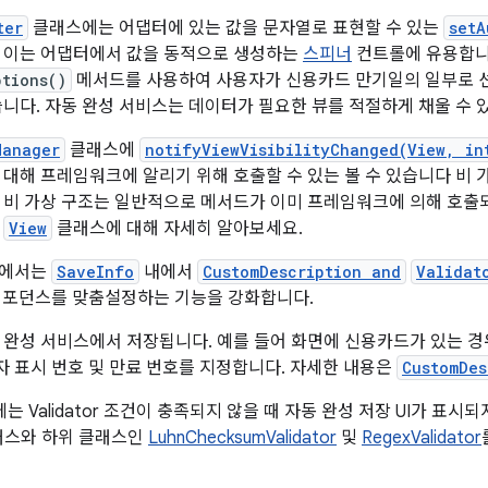
ter
클래스에는 어댑터에 있는 값을 문자열로 표현할 수 있는
setA
 이는 어댑터에서 값을 동적으로 생성하는
스피너
컨트롤에 유용합니
ptions()
메서드를 사용하여 사용자가 신용카드 만기일의 일부로 선
습니다. 자동 완성 서비스는 데이터가 필요한 뷰를 적절하게 채울 수 
Manager
클래스에
notifyViewVisibilityChanged(View, in
 대해 프레임워크에 알리기 위해 호출할 수 있는 볼 수 있습니다 비
 비 가상 구조는 일반적으로 메서드가 이미 프레임워크에 의해 호
.
View
클래스에 대해 자세히 알아보세요.
.1에서는
SaveInfo
내에서
CustomDescription and
Validat
 어포던스를 맞춤설정하는 기능을 강화합니다.
 완성 서비스에서 저장됩니다. 예를 들어 화면에 신용카드가 있는 경
자 표시 번호 및 만료 번호를 지정합니다. 자세한 내용은
CustomDes
는 Validator 조건이 충족되지 않을 때 자동 완성 저장 UI가 표
스와 하위 클래스인
LuhnChecksumValidator
및
RegexValidator