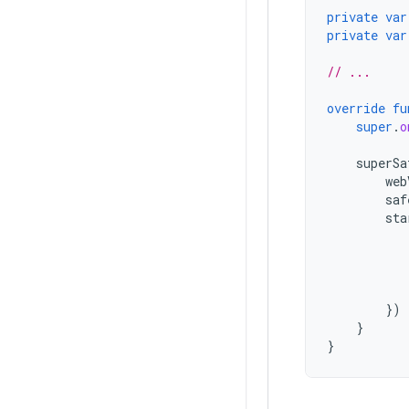
private
var
private
var
// ...
override
fu
super
.
o
superSa
web
saf
sta
})
}
}