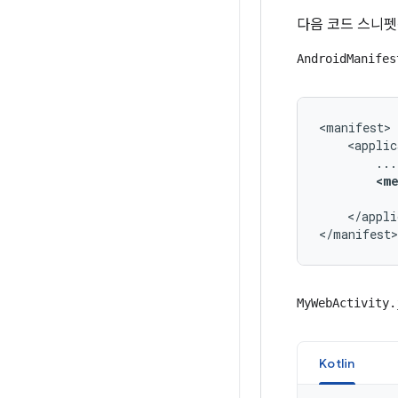
다음 코드 스니
AndroidManifes
<manifest>

    <applic
        ...

<m
          
    </appli
</manifest>
MyWebActivity.
Kotlin