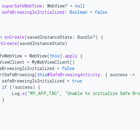
superSafeWebView
:
WebView? 
=
null
safeBrowsingIsInitialized
:
Boolean
=
false
n
onCreate
(
savedInstanceState
:
Bundle?)
{
nCreate
(
savedInstanceState
)
feWebView
=
WebView
(
this
).
apply
{
ViewClient
=
MyWebViewClient
()
eBrowsingIsInitialized
=
false
rtSafeBrowsing
(
this
@SafeBrowsingActivity
,
{
success
-
safeBrowsingIsInitialized
=
true
if
(
!
success
)
{
Log
.
e
(
"MY_APP_TAG"
,
"Unable to initialize Safe Br
}