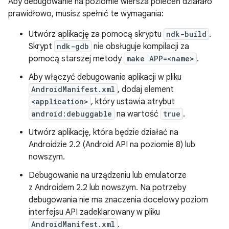
Aby debugowanie na poziomie wiersza poleceń działało
prawidłowo, musisz spełnić te wymagania:
Utwórz aplikację za pomocą skryptu
ndk-build
.
Skrypt
ndk-gdb
nie obsługuje kompilacji za
pomocą starszej metody
make APP=<name>
.
Aby włączyć debugowanie aplikacji w pliku
AndroidManifest.xml
, dodaj element
<application>
, który ustawia atrybut
android:debuggable
na wartość
true
.
Utwórz aplikację, która będzie działać na
Androidzie 2.2 (Android API na poziomie 8) lub
nowszym.
Debugowanie na urządzeniu lub emulatorze
z Androidem 2.2 lub nowszym. Na potrzeby
debugowania nie ma znaczenia docelowy poziom
interfejsu API zadeklarowany w pliku
AndroidManifest.xml
.