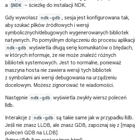
a
$NDK
– ścieżkę do instalacji NDK.
Gdy wywołasz
ndk-gdb
, sesja jest konfigurowana tak,
aby szukać plików źródłowych i wersji
symbolicznych/debugowych wygenerowanych bibliotek
natywnych. Po pomyślnym dołączeniu do procesu aplikacji
ndk-gdb
wyświetla długą serię komunikatów o błędach,
w których informuje, że nie może znaleźć różnych
bibliotek systemowych. Jest to normalne, ponieważ
maszyna hosta nie zawiera wersji tych bibliotek
z symbolami ani wersji debugowania na urządzeniu
docelowym. Możesz zignorować te wiadomości.
Następnie
ndk-gdb
wyświetla zwykły wiersz poleceń
lldb.
Interakcje z
ndk-gdb
są takie same jak w przypadku lldb.
Jeśli nie znasz LLDB, ale znasz GDB, zapoznaj się z [mapą
poleceń GDB na LLDB]