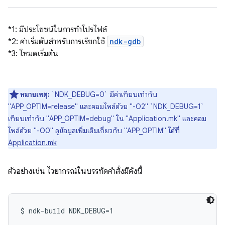
*1: มีประโยชน์ในการทำโปรไฟล์
*2: ค่าเริ่มต้นสำหรับการเรียกใช้
ndk-gdb
*3: โหมดเริ่มต้น
หมายเหตุ:
`NDK_DEBUG=0` มีค่าเทียบเท่ากับ
"APP_OPTIM=release" และคอมไพล์ด้วย "-O2" `NDK_DEBUG=1`
เทียบเท่ากับ "APP_OPTIM=debug" ใน "Application.mk" และคอม
ไพล์ด้วย "-O0" ดูข้อมูลเพิ่มเติมเกี่ยวกับ "APP_OPTIM" ได้ที่
Application.mk
ตัวอย่างเช่น ไวยากรณ์ในบรรทัดคำสั่งมีดังนี้