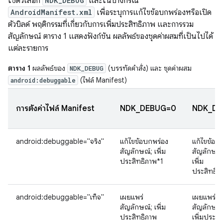
ใช้ตัวเลือก
NDK_DEBUG
และในบางกรณี
AndroidManifest.xml
เพื่อระบุการแก้ไขข้อบกพร่องหรือเปิด
ตัวบิลด์ พฤติกรรมที่เกี่ยวกับการเพิ่มประสิทธิภาพ และการรวม
สัญลักษณ์ ตาราง 1 แสดงฟังก์ชัน ผลลัพธ์ของชุดค่าผสมที่เป็นไปได้
แต่ละรายการ
ตาราง 1
ผลลัพธ์ของ
(บรรทัดคำสั่ง) และ ชุดค่าผสม
NDK_DEBUG
(ไฟล์ Manifest)
android:debuggable
การตั้งค่าไฟล์ Manifest
NDK_DEBUG=0
NDK_DE
android:debuggable="จริง"
แก้ไขข้อบกพร่อง
แก้ไขข้อบ
สัญลักษณ์; เพิ่ม
สัญลักษณ์;
ประสิทธิภาพ*1
เพิ่ม
ประสิทธิภ
android:debuggable="เท็จ"
เผยแพร่
เผยแพร่
สัญลักษณ์; เพิ่ม
สัญลักษณ์;
ประสิทธิภาพ
เพิ่มประสิ