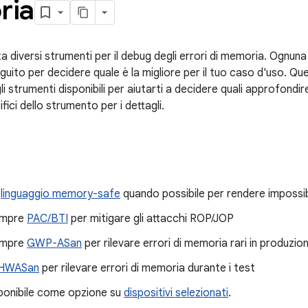
ria
a diversi strumenti per il debug degli errori di memoria. Ognu
seguito per decidere quale è la migliore per il tuo caso d'uso.
 strumenti disponibili per aiutarti a decidere quali approfondire
ici dello strumento per i dettagli.
n
linguaggio memory-safe
quando possibile per rendere impossibil
sempre
PAC/BTI
per mitigare gli attacchi ROP/JOP
sempre
GWP-ASan
per rilevare errori di memoria rari in produzio
HWASan
per rilevare errori di memoria durante i test
ponibile come opzione su
dispositivi selezionati
.