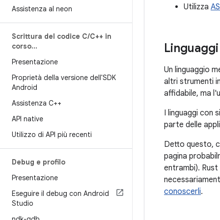
Utilizza
AS
Assistenza al neon
Scrittura del codice C
/
C++ in
Linguagg
corso
.
.
.
Presentazione
Un linguaggio m
Proprietà della versione dell'SDK
altri strumenti 
Android
affidabile, ma l'
Assistenza C++
I linguaggi con
API native
parte delle appl
Utilizzo di API più recenti
Detto questo, ci
pagina probabil
Debug e profilo
entrambi). Rust 
Presentazione
necessariamente 
conoscerli
.
Eseguire il debug con Android
Studio
ndk-gdb