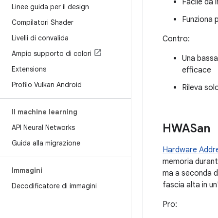
Facile da 
Linee guida per il design
Funziona p
Compilatori Shader
Livelli di convalida
Contro:
Ampio supporto di colori
Una bassa
Extensions
efficace
Profilo Vulkan Android
Rileva solo
Il machine learning
HWASan
API Neural Networks
Guida alla migrazione
Hardware Addre
memoria durante 
Immagini
ma a seconda de
fascia alta in 
Decodificatore di immagini
Pro: