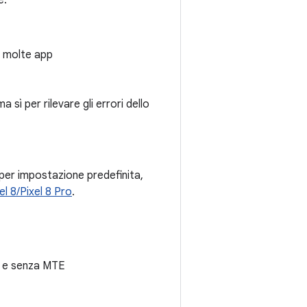
e.
r molte app
 sì per rilevare gli errori dello
 per impostazione predefinita,
el 8/Pixel 8 Pro
.
on e senza MTE