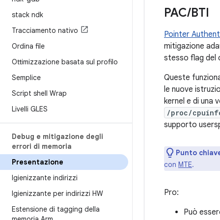
PAC
/
BTI
stack ndk
Tracciamento nativo
Pointer Authent
mitigazione adat
Ordina file
stesso flag del
Ottimizzazione basata sul profilo
Queste funziona
Semplice
le nuove istruzi
Script shell Wrap
kernel e di una 
Livelli GLES
/proc/cpuinf
supporto users
Debug e mitigazione degli
errori di memoria
Punto chiav
Presentazione
con
MTE
.
Igienizzante indirizzi
Pro:
Igienizzante per indirizzi HW
Estensione di tagging della
Può essere
memoria Arm