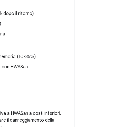
k dopo il ritorno)
)
ina
 memoria (10-35%)
bile con HWASan
va a HWASan a costi inferiori.
igare il danneggiamento della