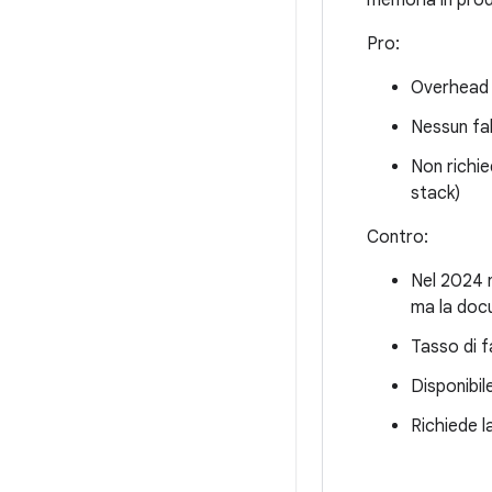
memoria in prod
Pro:
Overhead s
Nessun fal
Non richied
stack)
Contro:
Nel 2024 n
ma la doc
Tasso di f
Disponibil
Richiede l