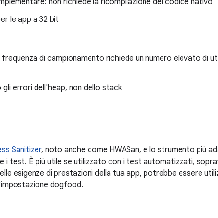
implementare: non richiede la ricompilazione del codice nativo
er le app a 32 bit
 frequenza di campionamento richiede un numero elevato di ute
 gli errori dell'heap, non dello stack
ss Sanitizer
, noto anche come HWASan, è lo strumento più adatto
i test. È più utile se utilizzato con i test automatizzati, sopra
lle esigenze di prestazioni della tua app, potrebbe essere util
un'impostazione dogfood.