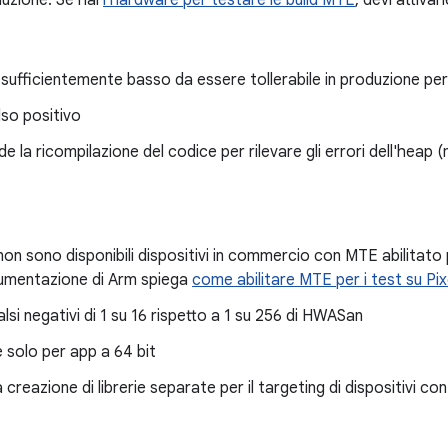
uzione. Se hai
l'hardware per testare le build MTE
, devi attivarl
ufficientemente basso da essere tollerabile in produzione pe
so positivo
e la ricompilazione del codice per rilevare gli errori dell'heap (ma
on sono disponibili dispositivi in commercio con MTE abilitato
umentazione di Arm spiega
come abilitare MTE per i test su Pix
alsi negativi di 1 su 16 rispetto a 1 su 256 di HWASan
e solo per app a 64 bit
a creazione di librerie separate per il targeting di dispositivi c