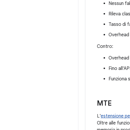
Nessun fal
Rileva cla
Tasso di f
Overhead d
Contro:
Overhead 
Fino all'A
Funziona s
MTE
L'
estensione per
Oltre alle funzi