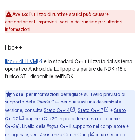
Avviso
:
l'utilizzo di runtime statici può causare
comportamenti imprevisti. Vedi le
dei runtime
per ulteriori
informazioni.
libc++
libc++ di LLVM
è lo standard C++ utilizzata dal sistema
operativo Android da Lollipop e a partire da NDK r18 è
l'unico STL disponibile nell'NDK.
Nota:
per informazioni dettagliate sul livello previsto di
supporto della
libreria
C++ per qualsiasi una determinata
versione, consulta
Stato C++14
,
Stato C++17
e
Stato
C++20
pagine. (C++20 in precedenza era noto come
C++2a). Livello della
lingua
C++ il supporto nel compilatore è
ortogonale; vedi
Assistenza C++ in Clang
in un secondo