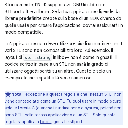
Storicamente, l'NDK supportava GNU libstdc++ e
STLport oltre a libc++. Se la tua applicazione dipende da
librerie predefinite create sulla base di un NDK diversa da
quella usata per creare l'applicazione, dovrai assicurarti in
modo compatibile.
Un'applicazione non deve utilizzare più di un runtime C++. I
vari STL sono
non
compatibili tra loro. Ad esempio, il
layout di
std::string
in libc++ non è come in gnustl. Il
codice scritto in base a un STL non sarà in grado di
utilizzare oggetti scritti su un altro. Questo è solo un
esempio. le incompatibilità sono numerose.
Nota:
l'eccezione a questa regola è che "nessun STL" non
viene conteggiato come un STL. Tu puoi usare in modo sicuro
solo le librerie C (o anche i runtime
none
o
system
, poiché non
sono STL) nella stessa applicazione di un STL. Solo questa
regola si applica a
libc++
, gnustl e stlport.