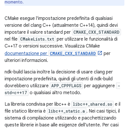
momento.
CMake esegue l'impostazione predefinita di qualsiasi
versione del clang C++ (attualmente C++14), quindi devi
impostare il valore standard per
CMAKE_CXX_STANDARD
nel file
CMakeLists.txt
per utilizzare le funzionalità di
C++17 o versioni successive. Visualizza CMake
documentazione per
CMAKE_CXX_STANDARD
per
ulteriori informazioni.
ndk-build lascia inoltre la decisione di usare clang per
impostazione predefinita, quindi gli utenti di ndk-build
dovrebbero utilizzare
APP_CPPFLAGS
per aggiungere
-
std=c++17
o qualsiasi altro metodo.
La libreria condivisa per libc++ è
libc++_shared.so
e il
file statico libreria è
libc++_static.a
. Nei casi tipici, il
sistema di compilazione utilizzando e pacchettizzando
queste librerie in base alle esigenze dell'utente. Per casi