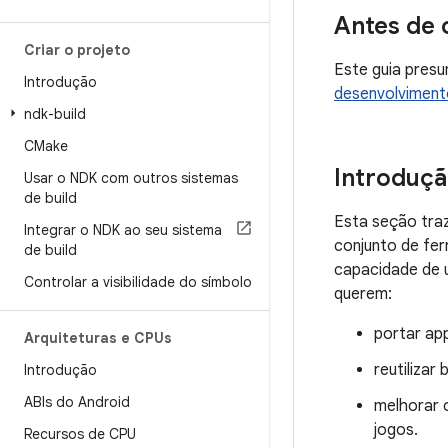
Antes de
Criar o projeto
Este guia pres
Introdução
desenvolviment
ndk-build
CMake
Introduç
Usar o NDK com outros sistemas
de build
Esta seção tra
Integrar o NDK ao seu sistema
conjunto de fer
de build
capacidade de u
Controlar a visibilidade do símbolo
querem:
portar ap
Arquiteturas e CPUs
reutilizar
Introdução
ABIs do Android
melhorar 
jogos.
Recursos de CPU