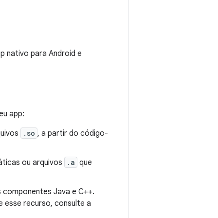
p nativo para Android e
eu app:
quivos
.so
, a partir do código-
áticas ou arquivos
.a
que
 os componentes Java e C++.
 esse recurso, consulte a