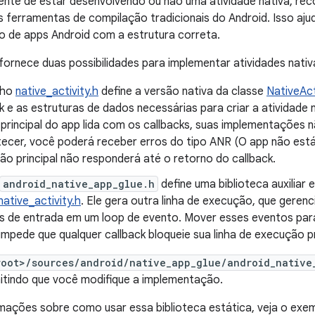
nte de estar desenvolvendo ou não uma atividade nativa, re
 ferramentas de compilação tradicionais do Android. Isso ajud
de apps Android com a estrutura correta.
ornece duas possibilidades para implementar atividades nativ
lho
native_activity.h
define a versão nativa da classe
NativeAct
k e as estruturas de dados necessárias para criar a atividade 
principal do app lida com os callbacks, suas implementações 
tecer, você poderá receber erros do tipo ANR (O app não está
o principal não responderá até o retorno do callback.
android_native_app_glue.h
define uma biblioteca auxiliar
native_activity.h
. Ele gera outra linha de execução, que geren
s de entrada em um loop de evento. Mover esses eventos par
mpede que qualquer callback bloqueie sua linha de execução pr
root>/sources/android/native_app_glue/android_native
mitindo que você modifique a implementação.
mações sobre como usar essa biblioteca estática, veja o exem