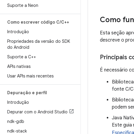
Suporte a Neon
Como fun
Como escrever código C
/
C++
Introdução
Esta seção apr
descreve o pro
Propriedades da versão do SDK
do Android
Principais 
Suporte a C++
APIs nativas
É necessário c
Usar APIs mais recentes
Biblioteca
fonte C/C
Depuração e perfil
Bibliotec
Introdução
podem ser 
Depurar com o Android Studio
Java Nati
ndk-gdb
Este guia
ndk-stack
Especific