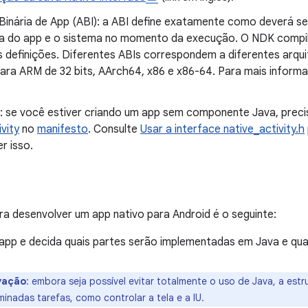
 Binária de App (ABI): a ABI define exatamente como deverá se
a do app e o sistema no momento da execução. O NDK compi
 definições. Diferentes ABIs correspondem a diferentes arqui
ara ARM de 32 bits, AArch64, x86 e x86-64. Para mais inform
: se você estiver criando um app sem componente Java, precis
vity
no
manifesto
. Consulte
Usar a interface native_activity.h
r isso.
ara desenvolver um app nativo para Android é o seguinte:
 app e decida quais partes serão implementadas em Java e qua
vação
:
embora seja possível evitar totalmente o uso de Java, a estru
inadas tarefas, como controlar a tela e a IU.