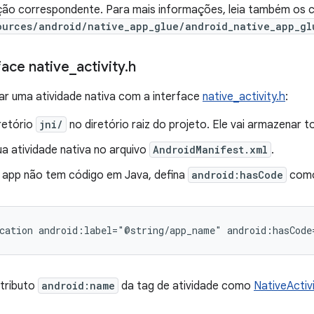
ão correspondente. Para mais informações, leia também os c
ources/android/native_app_glue/android_native_app_gl
face native
_
activity
.
h
ar uma atividade nativa com a interface
native_activity.h
:
retório
jni/
no diretório raiz do projeto. Ele vai armazenar 
a atividade nativa no arquivo
AndroidManifest.xml
.
app não tem código em Java, defina
android:hasCode
com
cation
android:label="@string/app_name"
atributo
android:name
da tag de atividade como
NativeActiv