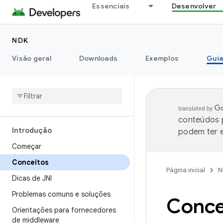
Essenciais
Desenvolver
NDK
Visão geral
Downloads
Exemplos
Guia
conteúdos p
Introdução
podem ter e
Começar
Conceitos
Página inicial
N
Dicas de JNI
Problemas comuns e soluções
Conce
Orientações para fornecedores
de middleware