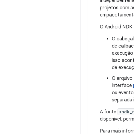
Independenteme
projetos com as
empacotamento 
O Android NDK f
O cabeça
de callbac
execução 
isso acon
de execuçã
O arquivo
interface
ou evento
separada i
A fonte
<ndk_
disponível, per
Para mais infor