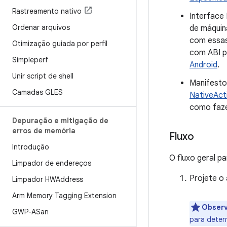
Rastreamento nativo
Interface
Ordenar arquivos
de máquin
com essas
Otimização guiada por perfil
com ABI p
Simpleperf
Android
.
Unir script de shell
Manifesto
Camadas GLES
NativeActi
como faze
Depuração e mitigação de
erros de memória
Fluxo
Introdução
O fluxo geral p
Limpador de endereços
Projete o
Limpador HWAddress
Arm Memory Tagging Extension
Obser
GWP-ASan
para determ