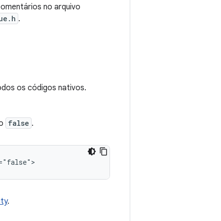
omentários no arquivo
ue.h
.
todos os códigos nativos.
o
false
.
ity
.