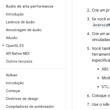
Áudio de alta performance
Crie um p
Introdução
Se você e
Latência de áudio
Android
Amostragem de áudio
Crie um a
AAudio
vinculadas
Open
SL ES
Você tamb
API Native MIDI
ferrament
especifica
Outros recursos
ABI:
Vulkan
Modo
Introdução
STL:
Começar
Coloque o
Diretrizes de design
Use o ndk-
Compiladores de sombreador