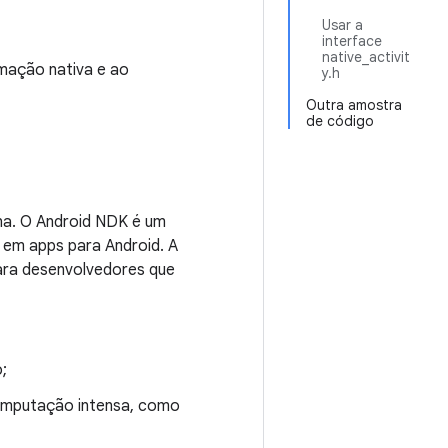
Usar a
interface
native_activit
mação nativa e ao
y.h
Outra amostra
de código
na. O Android NDK é um
 em apps para Android. A
para desenvolvedores que
o;
omputação intensa, como