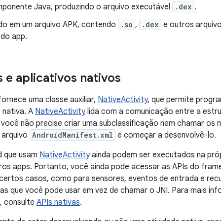
mponente Java, produzindo o arquivo executável
.dex
.
do em um arquivo APK, contendo
.so
,
.dex
e outros arquivo
do app.
 e aplicativos nativos
ornece uma classe auxiliar,
NativeActivity
, que permite progr
nativa. A
NativeActivity
lida com a comunicação entre a estru
 você não precise criar uma subclassificação nem chamar os 
 arquivo
AndroidManifest.xml
e começar a desenvolvê-lo.
d que usam
NativeActivity
ainda podem ser executados na própr
ros apps. Portanto, você ainda pode acessar as APIs do fram
 certos casos, como para sensores, eventos de entrada e rec
vas que você pode usar em vez de chamar o JNI. Para mais in
, consulte
APIs nativas
.