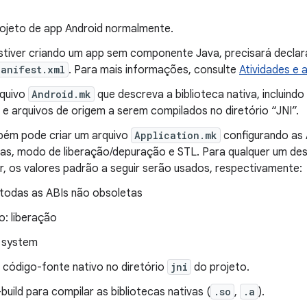
rojeto de app Android normalmente.
stiver criando um app sem componente Java, precisará declar
Manifest.xml
. Para mais informações, consulte
Atividades e 
rquivo
Android.mk
que descreva a biblioteca nativa, incluindo
 e arquivos de origem a serem compilados no diretório “JNI”.
ém pode criar um arquivo
Application.mk
configurando as 
as, modo de liberação/depuração e STL. Para qualquer um des
r, os valores padrão a seguir serão usados, respectivamente:
 todas as ABIs não obsoletas
: liberação
 system
 código-fonte nativo no diretório
jni
do projeto.
build para compilar as bibliotecas nativas (
.so
,
.a
).