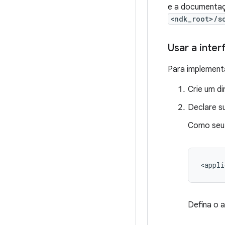
e a documentaç
<ndk_root>/s
Usar a inter
Para implement
Crie um di
Declare su
Como seu 
<appli
Defina o 