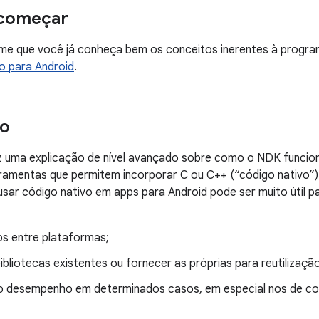
 começar
ume que você já conheça bem os conceitos inerentes à progra
o para Android
.
ão
z uma explicação de nível avançado sobre como o NDK funcio
ramentas que permitem incorporar C ou C++ (“código nativo”)
sar código nativo em apps para Android pode ser muito útil 
ps entre plataformas;
 bibliotecas existentes ou fornecer as próprias para reutilizaçã
o desempenho em determinados casos, em especial nos de c