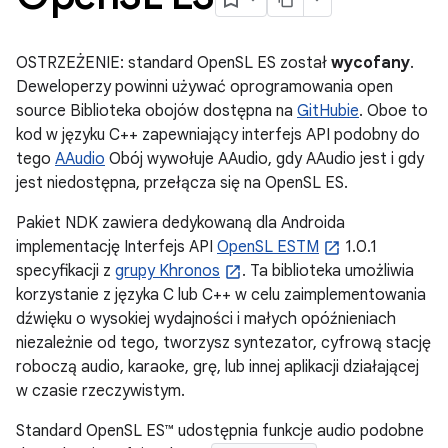
OSTRZEŻENIE: standard OpenSL ES został
wycofany
.
Deweloperzy powinni używać oprogramowania open
source Biblioteka obojów dostępna na
GitHubie
. Oboe to
kod w języku C++ zapewniający interfejs API podobny do
tego
AAudio
Obój wywołuje AAudio, gdy AAudio jest i gdy
jest niedostępna, przełącza się na OpenSL ES.
Pakiet NDK zawiera dedykowaną dla Androida
implementację Interfejs API
OpenSL ESTM
1.0.1
specyfikacji z
grupy Khronos
. Ta biblioteka umożliwia
korzystanie z języka C lub C++ w celu zaimplementowania
dźwięku o wysokiej wydajności i małych opóźnieniach
niezależnie od tego, tworzysz syntezator, cyfrową stację
roboczą audio, karaoke, grę, lub innej aplikacji działającej
w czasie rzeczywistym.
Standard OpenSL ES™ udostępnia funkcje audio podobne