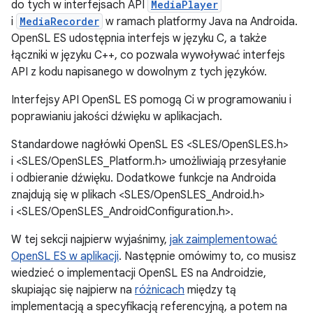
do tych w interfejsach API
MediaPlayer
i
MediaRecorder
w ramach platformy Java na Androida.
OpenSL ES udostępnia interfejs w języku C, a także
łączniki w języku C++, co pozwala wywoływać interfejs
API z kodu napisanego w dowolnym z tych języków.
Interfejsy API OpenSL ES pomogą Ci w programowaniu i
poprawianiu jakości dźwięku w aplikacjach.
Standardowe nagłówki OpenSL ES <SLES/OpenSLES.h>
i <SLES/OpenSLES_Platform.h> umożliwiają przesyłanie
i odbieranie dźwięku. Dodatkowe funkcje na Androida
znajdują się w plikach <SLES/OpenSLES_Android.h>
i <SLES/OpenSLES_AndroidConfiguration.h>.
W tej sekcji najpierw wyjaśnimy,
jak zaimplementować
OpenSL ES w aplikacji
. Następnie omówimy to, co musisz
wiedzieć o implementacji OpenSL ES na Androidzie,
skupiając się najpierw na
różnicach
między tą
implementacją a specyfikacją referencyjną, a potem na