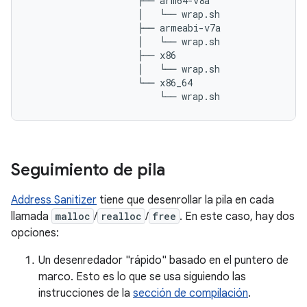
                    ├── arm64-v8a

                    │   └── wrap.sh

                    ├── armeabi-v7a

                    │   └── wrap.sh

                    ├── x86

                    │   └── wrap.sh

                    └── x86_64

Seguimiento de pila
Address Sanitizer
tiene que desenrollar la pila en cada
llamada
malloc
/
realloc
/
free
. En este caso, hay dos
opciones:
Un desenredador "rápido" basado en el puntero de
marco. Esto es lo que se usa siguiendo las
instrucciones de la
sección de compilación
.