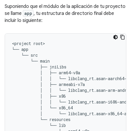
Suponiendo que el módulo de la aplicación de tu proyecto
se llame
app
, tu estructura de directorio final debe
incluir lo siguiente:
<project root>

└── app

    └── src

        └── main

            ├── jniLibs

            │   ├── arm64-v8a

            │   │   └── libclang_rt.asan-aarch64-an
            │   ├── armeabi-v7a

            │   │   └── libclang_rt.asan-arm-androi
            │   ├── x86

            │   │   └── libclang_rt.asan-i686-andro
            │   └── x86_64

            │       └── libclang_rt.asan-x86_64-and
            └── resources

                └── lib
