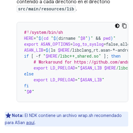
contenido a cada directorio en el directorio
src/main/resources/lib
.
#!/system/bin/sh
HERE
=
"
$(
cd
"
$(
dirname
"
$0
"
)
"
 && 
pwd
)
"
export
ASAN_OPTIONS
=
log_to_syslog
=
false,allow
ASAN_LIB
=
$(
ls
$HERE
/libclang_rt.asan-*-androi
if
[
-f
"
$HERE
/libc++_shared.so"
]
;
then
# Workaround for https://github.com/andro
export
LD_PRELOAD
=
"
$ASAN_LIB
$HERE
/libc+
else
export
LD_PRELOAD
=
"
$ASAN_LIB
"
fi
"
$@
"
Nota:
El NDK contiene un archivo wrap.sh recomendado
para ASan
aquí
.