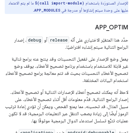
للإصدار المستورَدة باستخدام
ما لم يتم الاعتماد
$(call import-module)
عليها على وحدة سيتم إنشاؤها أو مدرجة في
.
APP_MODULES
APP
_
OPTIM
حدِّد هذا المتغيّر الاختياري على أنّه
release
أو
debug
. إصدار
البرامج الثنائية سيتم إنشاءه افتراضيًا.
يعمل وضع الإصدار على تفعيل التحسينات وقد ينتج عنه برامج ثنائية
غير قابلة للاستخدام باستخدام برنامج تصحيح الأخطاء. يوقف وضع
تصحيح الأخطاء التحسينات بحيث قد تتم معالجة برامج تصحيح الأخطاء
استخدام البيانات المختلفة.
لاحظ أنه يمكنك تصحيح أخطاء الإصدارات الثنائية أو تصحيح الأخطاء.
إصدار البرامج الثنائية، قدِّم معلومات أقل أثناء تصحيح الأخطاء. على
سبيل المثال، قد تحسينه، مما يمنع الفحص. ويمكن أن تؤدي إعادة ترتيب
الرموز أيضًا إلى زيادة يصعب التنقل عبر التعليمات البرمجية؛ قد لا تكون
عمليات تتبُّع تسلسل استدعاء الدوال البرمجية موثوقًا بها.
تعريف
android:debuggable
ضمن
<application>
في