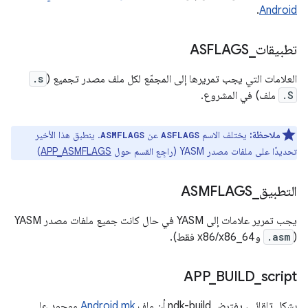
.
Android
تطبيقات
_
ASFLAGS
العلامات التي يجب تمريرها إلى المجمّع لكل ملف مصدر تجميع (
.s
.S
ملف) في المشروع.
ملاحظة:
يختلف الاسم
عن
. ينطبق هذا الأخير
ASMFLAGS
ASFLAGS
تحديدًا على ملفات مصدر YASM (راجِع القسم حول
APP_ASMFLAGS
)
التطبيق
_
ASMFLAGS
يجب تمرير علامات إلى YASM في حال كانت جميع ملفات مصدر YASM
(
.asm
وx86/x86_64 فقط).
APP
_
BUILD
_
script
بشكل تلقائي، يفترض ndk-build أن ملف
Android.mk
موجود على