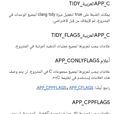
Cالعربية
_
APP
_
TIDY
يمكنك الضبط على true لتفعيل ميزة clang tidy لجميع الوحدات في
المشروع. تم الإيقاف من قِبل الافتراضي.
Cالعربية
_
APP
_
FLAGS
_
TIDY
علامات يجب تمريرها لجميع عمليات التنفيذ المرتبة في المشروع.
أعلام APP
CONLYFLAGS
_
علامات يجب تمريرها لجميع مجموعات C في المشروع. لن يتم وصف
هذه العلامات يُستخدم في تعليمة C++.
راجِع أيضًا:
APP_CFLAGS
و
APP_CPPFLAGS
.
APP
_
CPPFLAGS
علامات يجب تمريرها لكل عمليات تجميع C++ في المشروع. لن يتم