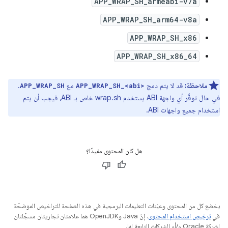
APP_WRAP_SH_armeabi-v7a
APP_WRAP_SH_arm64-v8a
APP_WRAP_SH_x86
APP_WRAP_SH_x86_64
ملاحظة:
قد لا يتم دمج
مع
.
APP_WRAP_SH
APP_WRAP_SH_<abi>
في حال توفُّر أي واجهة ABI يستخدم wrap.sh خاص بـ ABI، فيجب أن يتم
استخدام جميع واجهات ABI.
هل كان المحتوى مفيدًا؟
يخضع كل من المحتوى وعيّنات التعليمات البرمجية في هذه الصفحة للتراخيص الموضحّة
في
ترخيص استخدام المحتوى
. إنّ Java وOpenJDK هما علامتان تجاريتان مسجَّلتان
لشركة Oracle و/أو الشركات التابعة لها.