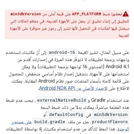
تحذير:
ضبط
على قيمة أعلى من
minSdkVersion
APP_PLATFORM
للتطبيق إلى إنشاء تطبيق لن يعمل على الأجهزة القديمة. في معظم الحالات التي
سيفشل فيها المكتبات في التحميل لأنها تشير إلى رموز غير متوفّرة على الأجهزة
القديمة
على سبيل المثال، تشير القيمة
android-16
إلى أنّ مكتبتك تستخدم
واجهات برمجة تطبيقات لا تتوفّر هذه الميزة في إصدارات أقدم من
Android 4.1 (المستوى 16 لواجهة برمجة التطبيقات) ولا يمكن
استخدامها على الأجهزة. بتشغيل إصدار نظام أساسي منخفض. للحصول
على قائمة كاملة بأسماء المنصات صور نظام Android المقابلة، يمكنك
الاطّلاع على
الإصدار الأصلي من Android NDK API
.
عند استخدام Gradle و
externalNativeBuild
، يجب عدم ضبط
هذه المَعلمة مباشرةً. يمكنك بدلاً من ذلك ضبط السمة
minSdkVersion
في
defaultConfig
أو
productFlavors
جزء من ملف
build.gradle
على مستوى
الوحدة
. هذا النمط للتأكد من عدم استخدام مكتبتك إلا بواسطة التطبيقات