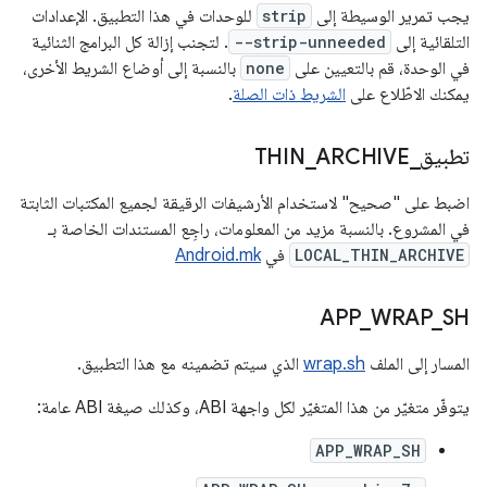
يجب تمرير الوسيطة إلى
strip
للوحدات في هذا التطبيق. الإعدادات
التلقائية إلى
--strip-unneeded
. لتجنب إزالة كل البرامج الثنائية
في الوحدة، قم بالتعيين على
none
بالنسبة إلى أوضاع الشريط الأخرى،
يمكنك الاطّلاع على
الشريط ذات الصلة
.
تطبيق
_
ARCHIVE
_
THIN
اضبط على "صحيح" لاستخدام الأرشيفات الرقيقة لجميع المكتبات الثابتة
في المشروع. بالنسبة مزيد من المعلومات، راجِع المستندات الخاصة بـ
LOCAL_THIN_ARCHIVE
في
Android.mk
APP
_
WRAP
_
SH
المسار إلى الملف
wrap.sh
الذي سيتم تضمينه مع هذا التطبيق.
يتوفّر متغيّر من هذا المتغيّر لكل واجهة ABI، وكذلك صيغة ABI عامة:
APP_WRAP_SH