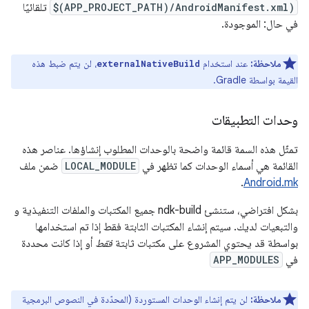
$(APP_PROJECT_PATH)/AndroidManifest.xml)
تلقائيًا
في حال: الموجودة.
ملاحظة:
عند استخدام
، لن يتم ضبط هذه
externalNativeBuild
القيمة بواسطة Gradle.
وحدات التطبيقات
تمثّل هذه السمة قائمة واضحة بالوحدات المطلوب إنشاؤها. عناصر هذه
القائمة هي أسماء الوحدات كما تظهر في
LOCAL_MODULE
ضمن ملف
.
Android.mk
بشكل افتراضي، ستنشئ ndk-build جميع المكتبات والملفات التنفيذية و
والتبعيات لديك. سيتم إنشاء المكتبات الثابتة فقط إذا تم استخدامها
بواسطة قد يحتوي المشروع على مكتبات ثابتة
فقط
أو إذا كانت محددة
في
APP_MODULES
ملاحظة:
لن يتم إنشاء الوحدات المستوردة (المحدّدة في النصوص البرمجية