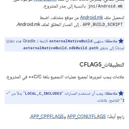
jni/Android.mk
بالنسبة إلى جذر المشروع.
لتحميل ملف
Android.mk
من موقع مختلف، اضبط
APP_BUILD_SCRIPT
. إلى المسار المطلق لملف Android.mk.
ملاحظة:
ستهيئ
التابعة لـ Gradle هذه تلقائيًا
externalNativeBuild
استنادًا إلى متغيّر
.
externalNativeBuild.ndkBuild.path
التطبيقات
_
CFLAGS
علامات يجب تمريرها لجميع عمليات التجميع بلغة C/C++ في المشروع.
ملاحظة:
يجب أن تستخدم المسارات "
" بدلاً من "
-
LOCAL_C_INCLUDES
" الفاضح. بلاغات.
I
راجِع أيضًا:
APP_CONLYFLAGS
و
APP_CPPFLAGS
.