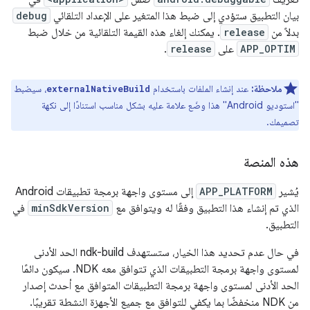
بيان التطبيق ستؤدي إلى ضبط هذا المتغير على الإعداد التلقائي
debug
بدلاً من
release
. يمكنك إلغاء هذه القيمة التلقائية من خلال ضبط
APP_OPTIM
على
release
.
ملاحظة:
عند إنشاء الملفات باستخدام
، سيضبط
externalNativeBuild
"استوديو Android" هذا وضَع علامة عليه بشكل مناسب استنادًا إلى نكهة
تصميمك.
هذه المنصة
يُشير
APP_PLATFORM
إلى مستوى واجهة برمجة تطبيقات Android
الذي تم إنشاء هذا التطبيق وفقًا له ويتوافق مع
minSdkVersion
في
التطبيق.
في حال عدم تحديد هذا الخيار، ستستهدف ndk-build الحد الأدنى
لمستوى واجهة برمجة التطبيقات الذي تتوافق معه NDK. سيكون دائمًا
الحد الأدنى لمستوى واجهة برمجة التطبيقات المتوافق مع أحدث إصدار
من NDK منخفضًا بما يكفي للتوافق مع جميع الأجهزة النشطة تقريبًا.