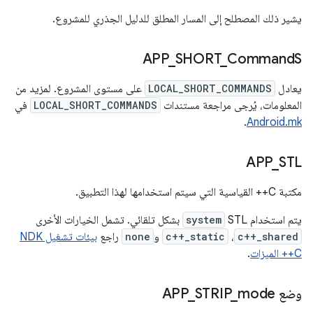
يشير ذلك المصطلح إلى المسار المطلق للدليل الجذري للمشروع.
APP
_
SHORT
_
Command
S
يعادل
LOCAL_SHORT_COMMANDS
على مستوى المشروع. لمزيد من
المعلومات، يُرجى مراجعة مستندات
LOCAL_SHORT_COMMANDS
في
.
Android.mk
APP
_
STL
مكتبة C++ القياسية التي سيتم استخدامها لهذا التطبيق.
يتم استخدام STL
system
بشكل تلقائي. تشمل الخيارات الأخرى
c++_shared
،
c++_static
و
none
راجع
بيئات تشغيل NDK
C++ الميزات
.
وضع APP
mode
_
STRIP
_