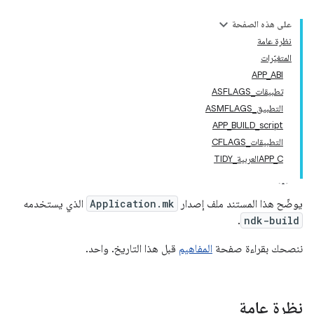
على هذه الصفحة
نظرة عامة
المتغيّرات
APP_ABI
تطبيقات_ASFLAGS
التطبيق_ASMFLAGS
APP_BUILD_script
التطبيقات_CFLAGS
APP_Cالعربية_TIDY
يوضّح هذا المستند ملف إصدار
Application.mk
الذي يستخدمه
.
ndk-build
ننصحك بقراءة صفحة
المفاهيم
قبل هذا التاريخ. واحد.
نظرة عامة