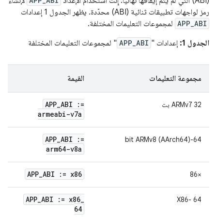
(ABI) التي لم يتم إيقافها نهائيًا. إِنْتَ استخدام الإعداد
APP_ABI
لإنشاء
رمز لواجهات تطبيقات ثنائية (ABI) محدّدة. يظهر الجدول 1 إعدادات
APP_ABI
لمجموعات التعليمات المختلفة.
الجدول 1:
إعدادات "
APP_ABI
" لمجموعات التعليمات المختلفة
مجموعة التعليمات
القيمة
APP
_
ABI :=
ARMv7 32 بت
armeabi-v7a
APP
_
ABI :=
64-bit ARMv8 (AArch64)
arm64-v8a
APP
_
ABI := x86
×86
APP
_
ABI := x86
_
X86- 64
64