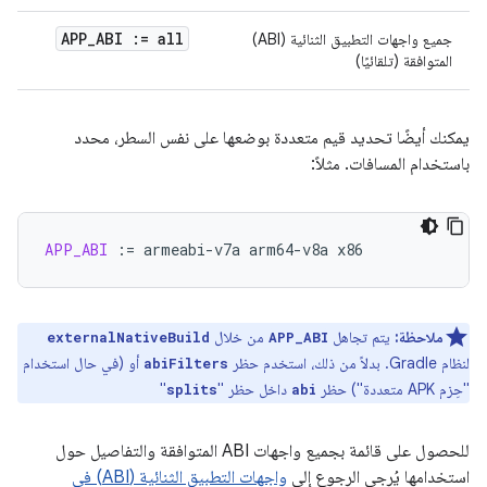
APP
_
ABI := all
جميع واجهات التطبيق الثنائية (ABI)
المتوافقة (تلقائيًا)
يمكنك أيضًا تحديد قيم متعددة بوضعها على نفس السطر، محدد
باستخدام المسافات. مثلاً:
APP_ABI
:=
armeabi-v7a
arm64-v8a
ملاحظة:
يتم تجاهل
من خلال
externalNativeBuild
APP_ABI
لنظام Gradle. بدلاً من ذلك، استخدم حظر
أو (في حال استخدام
abiFilters
"حِزم APK متعددة") حظر
داخل حظر "
"
splits
abi
للحصول على قائمة بجميع واجهات ABI المتوافقة والتفاصيل حول
استخدامها يُرجى الرجوع إلى
واجهات التطبيق الثنائية (ABI) في