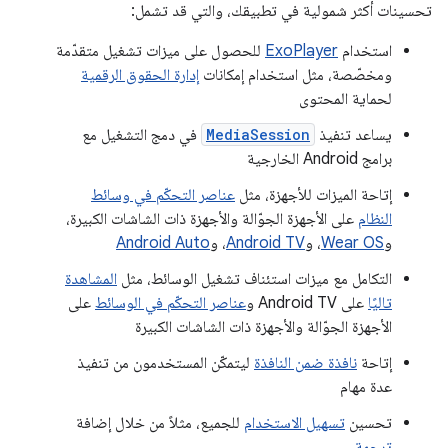
تحسينات أكثر شمولية في تطبيقك، والتي قد تشمل:
استخدام
ExoPlayer
للحصول على ميزات تشغيل متقدّمة
ومخصّصة، مثل استخدام إمكانات
إدارة الحقوق الرقمية
لحماية المحتوى
يساعد تنفيذ
MediaSession
في دمج التشغيل مع
برامج Android الخارجية
إتاحة الميزات للأجهزة، مثل
عناصر التحكّم في وسائط
النظام
على الأجهزة الجوّالة والأجهزة ذات الشاشات الكبيرة،
و
Wear OS
، و
Android TV
، و
Android Auto
التكامل مع ميزات استئناف تشغيل الوسائط، مثل
المشاهدة
تاليًا
على Android TV و
عناصر التحكّم في الوسائط
على
الأجهزة الجوّالة والأجهزة ذات الشاشات الكبيرة
إتاحة
نافذة ضمن النافذة
ليتمكّن المستخدمون من تنفيذ
عدة مهام
تحسين
تسهيل الاستخدام
للجميع، مثلاً من خلال إضافة
ترجمة