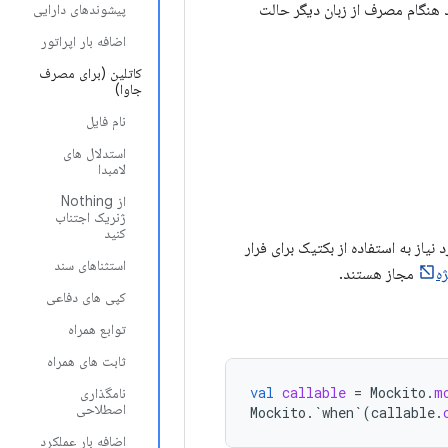
با این هدف که کد هنگام مصرف از زبان دیگر حالت
پیشوندهای دارایی
اضافه بار اپراتور
کاتلین (برای مصرف
جاوا)
نام فایل
استدلال های
لامبدا
از Nothing
ژنریک اجتناب
کنید
نیاز به استفاده از بکتیک برای فرار
استثناهای سند
ه
مجاز هستند.
کپی های دفاعی
توابع همراه
ثابت های همراه
val
callable
=
Mockito
.
m
نامگذاری
اصطلاحی
Mockito
.
`when`
(
callable
.
اضافه بار عملکرد