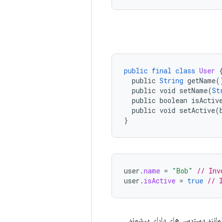
public
final
class
User
public
String
getName
(
public
void
setName
(
St
public
boolean
isActiv
public
void
setActive
(
}
user
.
name
=
"Bob"
// Inv
user
.
isActive
=
true
// 
 مانند دسترسی‌های دارای پیشوند