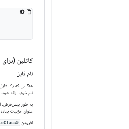
کاتلین (برای
نام فایل
هنگامی که یک فایل 
نام خوب ارائه شود.
به طور پیش‌فرض، اعضای سطح بال
عنوان جزئیات پیاده‌
افزودن
@file:JvmMultifileClass