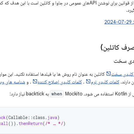
این سند مجموعه‌ای از قوانین برای نوشتن APIهای عمومی در جاوا و کاتلین است 
رد.
2
صرف کاتلین)
یدی سخت
 کلیدی سخت
کاتلین به عنوان نام روش ها یا فیلدها استفاده نکنید. این موارد 
ن دارند.
کلمات کلیدی نرم
،
کلمات کلیدی اصلاح کننده
، و
شناسه های ویژ
می شود،
Mockito به backtick نیاز دارد:
when
ock
(
Callable
::
class
.
java
)
call
()).
thenReturn
(
/* … */
)