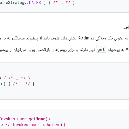
sureStrategy
.
LATEST
)
{
/* … */
}
یی
داده شود، باید از پیشوند سختگیرانه به سبک "bean" استفاده شود.
get
نیاز دارند یا برای روش‌های بازگشتی بولی می‌توان از پیشو
{
)
{
/* … */
}
e
()
{
/* … */
}
Invokes user.getName()
ve
// Invokes user.isActive()