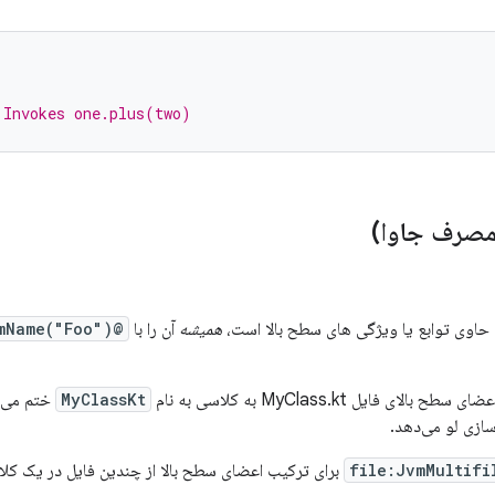
 Invokes one.plus(two)
 مصرف جاوا)
حاوی توابع یا ویژگی های سطح بالا است،
همیشه
آن را با
@file:JvmName("Foo")
ای فایل MyClass.kt به کلاسی به نام
MyClassKt
ختم می‌ش
سازی لو می‌دهد.
برای ترکیب اعضای سطح بالا از چندین فایل در یک کلا