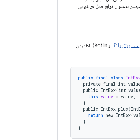
همچنان به‌عنوان توابع قابل فراخوانی
 حد اپراتور
در Kotlin). اطمینان
public
final
class
IntBo
private
final
int
valu
public
IntBox
(
int
valu
this
.
value
=
value
;
}
public
IntBox
plus
(
Int
return
new
IntBox
(
va
}
}