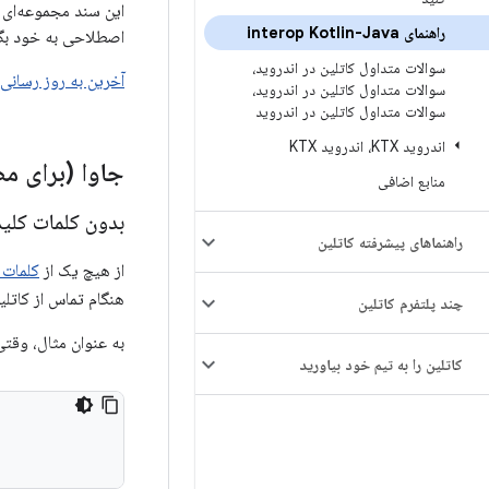
راهنمای interop Kotlin-Java
اصطلاحی به خود بگی
سوالات متداول کاتلین در اندروید،
آخرین به روز رسانی: 29-07-024
سوالات متداول کاتلین در اندروید،
سوالات متداول کاتلین در اندروید
اندروید KTX، اندروید KTX
جاوا (برای م
منابع اضافی
بدون کلمات کل
راهنماهای پیشرفته کاتلین
از هیچ یک از
کلمات
هنگام تماس از کاتلی
چند پلتفرم کاتلین
به عنوان مثال، وقتی از Kotlin استفاده 
کاتلین را به تیم خود بیاورید