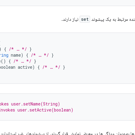
ه مرتبط به یک پیشوند
set
نیاز دارند.
{
)
{
/* … */
}
ring
name
)
{
/* … */
}
e
()
{
/* … */
}
boolean
active
)
{
/* … */
}
okes user.setName(String)
Invokes user.setActive(boolean)
ا به‌عنوان ویژگی‌ها در معرض نمایش قرار گیرند، از پیشوندهای غیر استاندارد