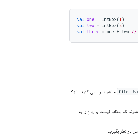
val
one
=
IntBox
(
1
)
val
two
=
IntBox
(
2
)
val
three
=
one
+
two
//
حاشیه نویسی کنید تا یک
وند که جذاب نیست و زبان را به
س در نظر بگیرید.