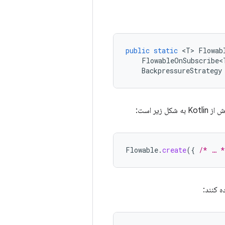
public
static
<
T
>
Flowab
FlowableOnSubscribe<
BackpressureStrategy
Flowable
.
create
({
/* … *
ه کنند: