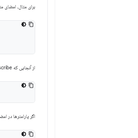
برای مثال، امضای م
از آنجایی که FlowableOnSubscribe برای تبدیل SAM واجد شرایط است، فراخوانی تابع این روش از Kotlin به شکل زیر است:
اگر پارامترها در ام