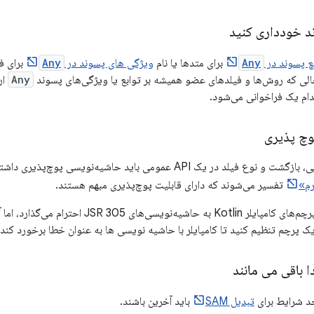
د خودداری کنید
ع پسوند در
Any
برای متدها یا نام
ویژگی های پسوند در
Any
برای فی
الی که روش‌ها و فیلدهای عضو همیشه بر توابع یا ویژگی‌های پسوند
Any
ار
دام یک فراخوانی می‌شود.
وچ پذیری
هر پارامتر غیر ابتدایی، بازگشت و نوع فیلد در یک API عمومی باید حاشیه
رم»
تفسیر می‌شوند که دارای قابلیت پوچ‌پذیری مبهم هستند.
به طور پیش‌فرض، پرچم‌های کامپایلر Kotlin به حاشی
 پرچم تنظیم کنید تا کامپایلر با حاشیه نویسی ها به عنوان خطا برخورد کند.
ا باقی می مانند
جد شرایط برای
تبدیل SAM
باید آخرین باشند.