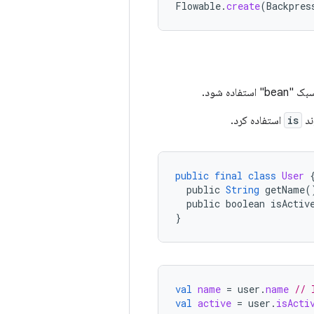
Flowable
.
create
(
Backpres
ند
is
استفاده کرد.
public
final
class
User
public
String
getName
(
public
boolean
isActiv
}
val
name
=
user
.
name
// 
val
active
=
user
.
isActi