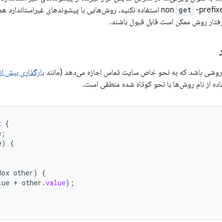
get
-prefixed استفاده نکنید. روش‌هایی با پیشوندهای غیراستاندارد 
فتار روش ممکن است قابل قبول باشند.
 روشی باشد که به نحو خاص سایت تماس اجازه می‌دهد (مانند
بارگذاری بیش از
ده از نام روش‌ها با نحو کوتاه شده منطقی است.
x
{
e
;
e
)
{
Box
other
)
{
lue
+
other
.
value
);