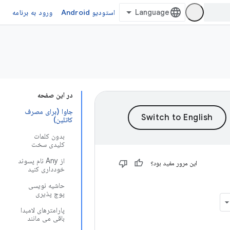
استودیو Android
ورود به برنامه
در این صفحه
جاوا (برای مصرف
کاتلین)
بدون کلمات
کلیدی سخت
از Any نام پسوند
این مرور مفید بود؟
خودداری کنید
حاشیه نویسی
پوچ پذیری
پارامترهای لامبدا
باقی می مانند