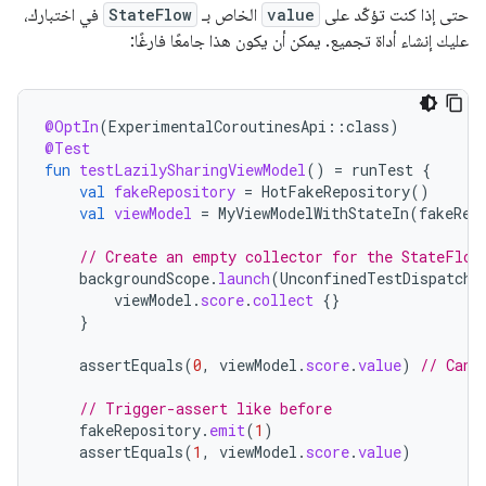
حتى إذا كنت تؤكّد على
value
الخاص بـ
StateFlow
في اختبارك،
عليك إنشاء أداة تجميع. يمكن أن يكون هذا جامعًا فارغًا:
@OptIn
(
ExperimentalCoroutinesApi
::
class
)
@Test
fun
testLazilySharingViewModel
()
=
runTest
{
val
fakeRepository
=
HotFakeRepository
()
val
viewModel
=
MyViewModelWithStateIn
(
fakeRep
// Create an empty collector for the StateFlow
backgroundScope
.
launch
(
UnconfinedTestDispatche
viewModel
.
score
.
collect
{}
}
assertEquals
(
0
,
viewModel
.
score
.
value
)
// Can 
// Trigger-assert like before
fakeRepository
.
emit
(
1
)
assertEquals
(
1
,
viewModel
.
score
.
value
)