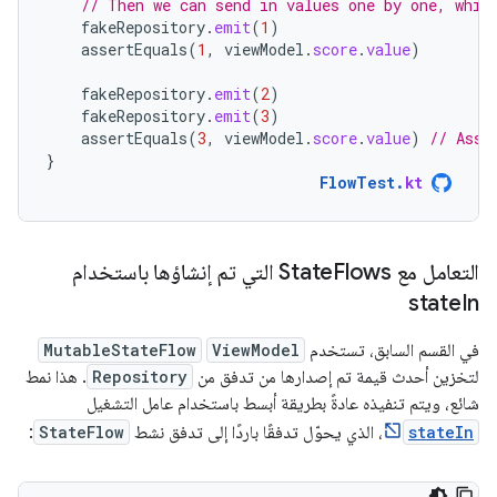
// Then we can send in values one by one, whic
fakeRepository
.
emit
(
1
)
assertEquals
(
1
,
viewModel
.
score
.
value
)
fakeRepository
.
emit
(
2
)
fakeRepository
.
emit
(
3
)
assertEquals
(
3
,
viewModel
.
score
.
value
)
// Asse
}
FlowTest
.
kt
التعامل مع State
Flows التي تم إنشاؤها باستخدام
state
In
في القسم السابق، تستخدم
ViewModel
MutableStateFlow
لتخزين أحدث قيمة تم إصدارها من تدفق من
Repository
. هذا نمط
شائع، ويتم تنفيذه عادةً بطريقة أبسط باستخدام عامل التشغيل
stateIn
، الذي يحوّل تدفقًا باردًا إلى تدفق نشط
StateFlow
: