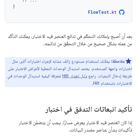
}
FlowTest
.
kt
بعد أن أصبح بإمكانك التحكّم في نتائج العنصر قيد الاختبار، يمكنك التأكّد
من عمله بشكل صحيح من خلال التحقّق من نتائجه.
ملاحظة:
يمكنك استخدام مستودع زائف مشابه لإجراء اختبارات أكبر، مثل
اختبارات واجهة المستخدم. يعتمد استبدال الوحدات النمطية لأغراض الاختبار على
طريقة إدخال التبعيات. راجِع
دليل اختبار Hilt
لمعرفة كيفية استبدال الوحدات في
الاختبارات باستخدام Hilt.
تأكيد انبعاثات التدفق في اختبار
إذا كان العنصر قيد الاختبار يعرض مسارًا، يجب أن يتضمّن الاختبار
تأكيدات بشأن عناصر مصدر البيانات.