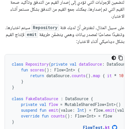
لتضمين الإجراءات التي تؤدي إلى إصدار القيم من التدفق وتأكيد صحة
القيم التي تم إصدارها، يمكنك جمع القيم من التدفق بشكل مستمر أثناء
الاختبار.
على سبيل المثال، لنفترض أنّ لديك فئة
Repository
سيتم اختبارها،
وتنفيذًا مصاحبًا لمصدر بيانات وهمي يتضمّن طريقة
emit
لإنتاج القيم
بشكل ديناميكي أثناء الاختبار:
class
Repository
(
private
val
dataSource
:
DataSourc
fun
scores
():
Flow<Int>
{
return
dataSource
.
counts
().
map
{
it
*
10
}
}
}
class
FakeDataSource
:
DataSource
{
private
val
flow
=
MutableSharedFlow<Int>
()
suspend
fun
emit
(
value
:
Int
)
=
flow
.
emit
(
value
override
fun
counts
():
Flow<Int>
=
flow
}
FlowTest
.
kt