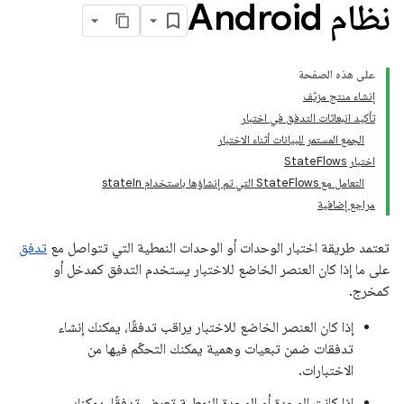
نظام Android
على هذه الصفحة
إنشاء منتج مزيّف
تأكيد انبعاثات التدفق في اختبار
الجمع المستمر للبيانات أثناء الاختبار
اختبار StateFlows
التعامل مع StateFlows التي تم إنشاؤها باستخدام stateIn
مراجع إضافية
تعتمد طريقة اختبار الوحدات أو الوحدات النمطية التي تتواصل مع
تدفق
على ما إذا كان العنصر الخاضع للاختبار يستخدم التدفق كمدخل أو
كمخرج.
إذا كان العنصر الخاضع للاختبار يراقب تدفقًا، يمكنك إنشاء
تدفقات ضمن تبعيات وهمية يمكنك التحكّم فيها من
الاختبارات.
إذا كانت الوحدة أو الوحدة النمطية تعرض تدفقًا، يمكنك