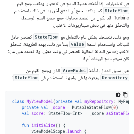
في الاختبارات، إذا أخذت عملية الدمج في الاعتبار، يمكنك جمع قيم
StateFlow
كما يمكنك جمع أي تدفق آخر، بما في ذلك باستخدام
Turbine. قد يكون من المفيد محاولة جمع جميع القيم الوسيطة
والتحقّق منها في بعض سيناريوهات الاختبار.
ومع ذلك، ننصحك بشكل عام بالتعامل مع
StateFlow
كعنصر حامل
للبيانات واستخدام السمة
value
بدلاً من ذلك. بهذه الطريقة، تتحقّق
الاختبارات من الحالة الحالية للعنصر في وقت معيّن، ولا تعتمد على ما إذا
كان سيتم دمج البيانات أم لا.
على سبيل المثال، لنأخذ
ViewModel
الذي يجمع القيم من
Repository
ويعرضها في واجهة المستخدم في
StateFlow
:
class
MyViewModel
(
private
val
myRepository
:
MyRepo
private
val
_score
=
MutableStateFlow
(
0
)
val
score
:
StateFlow<Int>
=
_score
.
asStateFlow
fun
initialize
()
{
viewModelScope
.
launch
{