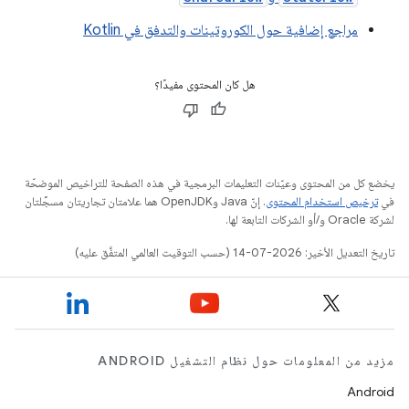
مراجع إضافية حول الكوروتينات والتدفق في Kotlin
هل كان المحتوى مفيدًا؟
يخضع كل من المحتوى وعيّنات التعليمات البرمجية في هذه الصفحة للتراخيص الموضحّة
في
ترخيص استخدام المحتوى
. إنّ Java وOpenJDK هما علامتان تجاريتان مسجَّلتان
لشركة Oracle و/أو الشركات التابعة لها.
تاريخ التعديل الأخير: 2026-07-14 (حسب التوقيت العالمي المتفَّق عليه)
مزيد من المعلومات حول نظام التشغيل ANDROID
Android