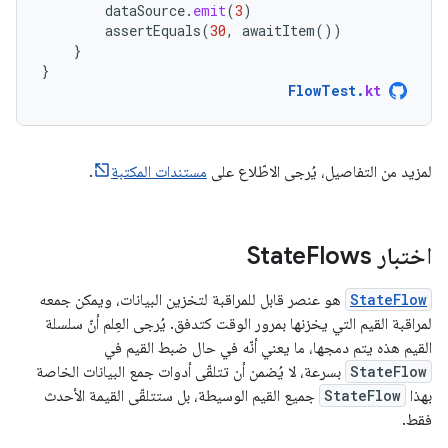
dataSource
.
emit
(
3
)
assertEquals
(
30
,
awaitItem
())
}
}
FlowTest
.
kt
لمزيد من التفاصيل، يُرجى الاطّلاع على
مستندات المكتبة
.
اختبار State
Flows
StateFlow
هو عنصر قابل للمراقبة لتخزين البيانات، ويمكن جمعه
لمراقبة القيم التي يخزنها بمرور الوقت كتدفق. يُرجى العِلم أنّ سلسلة
القيم هذه يتم دمجها، ما يعني أنّه في حال ضبط القيم في
StateFlow
بسرعة، لا يُضمن أن تتلقّى أدوات جمع البيانات الخاصة
بهذا
StateFlow
جميع القيم الوسيطة، بل ستتلقّى القيمة الأحدث
فقط.