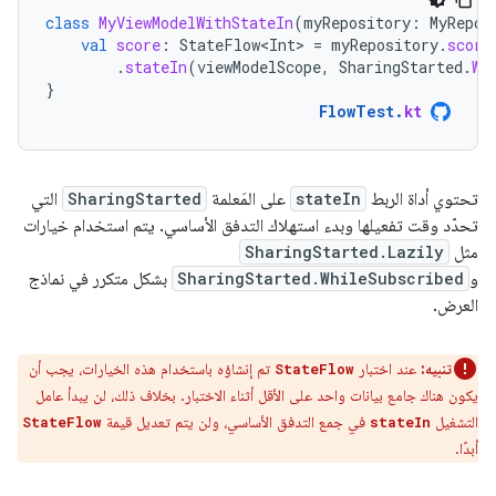
class
MyViewModelWithStateIn
(
myRepository
:
MyRepos
val
score
:
StateFlow<Int>
=
myRepository
.
score
.
stateIn
(
viewModelScope
,
SharingStarted
.
Wh
}
FlowTest
.
kt
تحتوي أداة الربط
stateIn
على المَعلمة
SharingStarted
التي
تحدّد وقت تفعيلها وبدء استهلاك التدفق الأساسي. يتم استخدام خيارات
مثل
SharingStarted.Lazily
و
SharingStarted.WhileSubscribed
بشكل متكرر في نماذج
العرض.
تنبيه:
عند اختبار
تم إنشاؤه باستخدام هذه الخيارات، يجب أن
StateFlow
يكون هناك جامع بيانات واحد على الأقل أثناء الاختبار. بخلاف ذلك، لن يبدأ عامل
التشغيل
في جمع التدفق الأساسي، ولن يتم تعديل قيمة
StateFlow
stateIn
أبدًا.