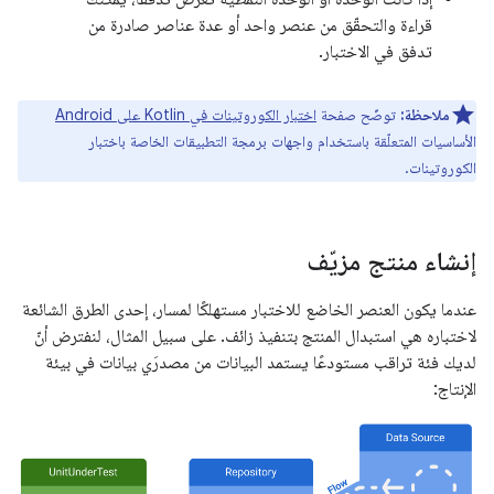
قراءة والتحقّق من عنصر واحد أو عدة عناصر صادرة من
تدفق في الاختبار.
ملاحظة:
توضّح صفحة
اختبار الكوروتينات في Kotlin على Android
الأساسيات المتعلّقة باستخدام واجهات برمجة التطبيقات الخاصة باختبار
الكوروتينات.
إنشاء منتج مزيّف
عندما يكون العنصر الخاضع للاختبار مستهلكًا لمسار، إحدى الطرق الشائعة
لاختباره هي استبدال المنتج بتنفيذ زائف. على سبيل المثال، لنفترض أنّ
لديك فئة تراقب مستودعًا يستمد البيانات من مصدرَي بيانات في بيئة
الإنتاج: