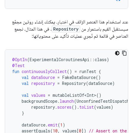
عند استخدام هذا العنصر الزائف في اختبار، يمكنك إنشاء روتين مجمّع
سيستقبل القيم باستمرار من
Repository
. في هذا المثال، نجمع
العناصر في قائمة ثم نُجري عمليات تأكيد على محتوياتها:
@OptIn
(
ExperimentalCoroutinesApi
::
class
)
@Test
fun
continuouslyCollect
()
=
runTest
{
val
dataSource
=
FakeDataSource
()
val
repository
=
Repository
(
dataSource
)
val
values
=
mutableListOf<Int>
()
backgroundScope
.
launch
(
UnconfinedTestDispatche
repository
.
scores
().
toList
(
values
)
}
dataSource
.
emit
(
1
)
assertEquals
(
10
,
values
[
0
]
)
// Assert on the l