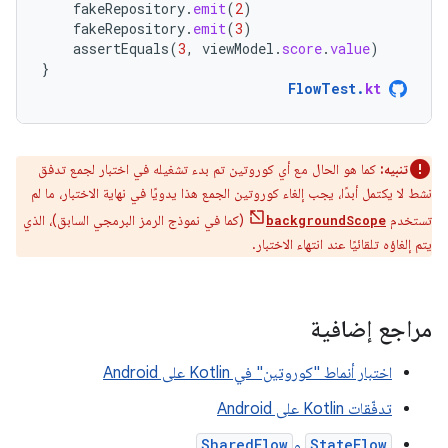
fakeRepository
.
emit
(
2
)
fakeRepository
.
emit
(
3
)
assertEquals
(
3
,
viewModel
.
score
.
value
)
}
FlowTest
.
kt
تنبيه:
كما هو الحال مع أي كوروتين تم بدء تشغيله في اختبار لجمع تدفق
نشط لا يكتمل أبدًا، يجب إلغاء كوروتين الجمع هذا يدويًا في نهاية الاختبار، ما لم
تستخدم
(كما في نموذج الرمز البرمجي السابق)، الذي
backgroundScope
يتم إلغاؤه تلقائيًا عند انتهاء الاختبار.
مراجع إضافية
اختبار أنماط "كوروتين" في Kotlin على Android
تدفّقات Kotlin على Android
StateFlow
و
SharedFlow