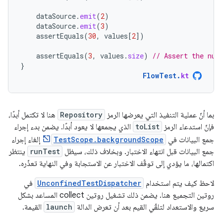
dataSource
.
emit
(
2
)
dataSource
.
emit
(
3
)
assertEquals
(
30
,
values
[
2
]
)
assertEquals
(
3
,
values
.
size
)
// Assert the num
}
FlowTest
.
kt
بما أنّ عملية التنفيذ التي يعرضها الرمز
Repository
هنا لا تكتمل أبدًا،
فإنّ استدعاء الرمز
toList
الذي يجمعها لا يعود أبدًا. يضمن بدء إجراء
جمع البيانات في
TestScope.backgroundScope
إلغاء إجراء
جمع البيانات قبل انتهاء الاختبار. وبخلاف ذلك، سيظل
runTest
ينتظر
اكتمالها، ما يؤدي إلى توقّف الاختبار عن الاستجابة وفي النهاية تعذّره.
لاحظ كيف يتم استخدام
UnconfinedTestDispatcher
في
روتين التجميع هنا. يضمن ذلك تشغيل روتين collect المساعد بشكل
سريع والاستعداد لتلقّي القيم بعد أن تعرض الدالة
launch
القيمة.