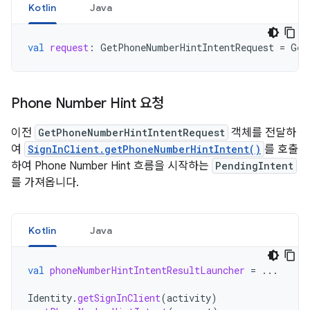
Kotlin
Java
val
request
:
GetPhoneNumberHintIntentRequest
=
Get
Phone Number Hint 요청
이전
GetPhoneNumberHintIntentRequest
객체를 전달하
여
SignInClient.getPhoneNumberHintIntent()
를 호출
하여 Phone Number Hint 흐름을 시작하는
PendingIntent
를 가져옵니다.
Kotlin
Java
val
phoneNumberHintIntentResultLauncher
=
...
Identity
.
getSignInClient
(
activity
)