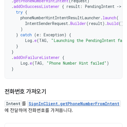
.
getPhoneNumberHintIntent
(
request
)
.
addOnSuccessListener
{
result
:
PendingIntent
->
try
{
phoneNumberHintIntentResultLauncher
.
launch
(
IntentSenderRequest
.
Builder
(
result
).
build
()
)
}
catch
(
e
:
Exception
)
{
Log
.
e
(
TAG
,
"Launching the PendingIntent fail
}
}
.
addOnFailureListener
{
Log
.
e
(
TAG
,
"Phone Number Hint failed"
)
}
전화번호 가져오기
Intent
를
SignInClient.getPhoneNumberFromIntent
에 전달하여 전화번호를 가져옵니다.